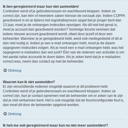
Ik ben geregistreerd maar kan niet aanmelden!
Controleer eerst of je gebruikersnaam en wachtwoord kloppen. Indien ze
correct zijn, kan één of meerdere zaken hiervan de oorzaak zijn. Indien COPPA
geactiveerd is en je tijdens het registratieproces opgaf dat je jonger bent dan
13 jaar, moet je de ontvangen instructies opvolgen. Als dit niet het geval is,
moet je account dan geactiveerd worden? Sommige forums vereisen dat
iedere nieuwe account geactiveerd wordt, ofwel door jezelf of door een
beheerder. Wanneer je je geregistreerd hebt, werd ook medegedeeld of dit al
dan niet nodig is. Indien je een e-mail ontvangen hebt, moet je de daarin
opgegeven instructies volgen. Als je nooit een e-mail ontvangen hebt, was het
opgegeven e-mailadres dan wel juist? Één van de redenen van activatie is om
het aantal valse accounts te doen dalen. Als je zeker bent dat je e-mailadres
correct was, neem dan contact op met de beheerder.
Omhoog
Waarom kan ik niet aanmelden?
Er zijn verschillende redenen mogelijk waarom je dit probleem hebt.
Controleer eerst of je gebruikersnaam en wachtwoord kloppen. Indien ze
correct zijn, kun je contact opnemen met de beheerder om er zeker van te zijn
dat je niet verbannen bent. Het is ook mogelijk dat de forumconfiguratie fout is,
dan moet dit door de beheerder opgelost worden.
Omhoog
Ik heb me ooit geregistreerd maar kan nu niet meer aanmelden!?