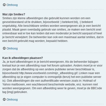
Omhoog
Wat zijn Smilies?
Smilies zijn kleine afbeeldingen die gebruikt kunnen worden om een
gevoelstoestand uit te drukken, bijvoorbeeld :) betekent blij, :( betekent
ongelukkig. Alle beschikbare smilies worden weergegeven als je een bericht
plaatst. Maak geen overdadig gebruik van smilies, ze maken een bericht snel
onleesbaar wat er toe kan leiden dat een moderator je bericht aanpast of heel
je bericht verwijdert. De beheerder kan ook een maximaal aantal smilies, dat in
een bericht gebruikt mag worden, bepaald hebben.
Omhoog
Kan ik afbeeldingen plaatsen?
Ja, je kunt afbeeldingen in je bericht weergeven. Als de beheerder bijlagen
toelaat kun je een afbeelding naar het forum uploaden. Anders moet je er voor
zorgen dat de afbeelding op een andere publieke server beschikbaar is,
bijvoorbeeld http://www.voorbeeld.com/mijn_afbeelding.gif. Linken naar een
afbeelding op je eigen computer is onmogelijk (tenzij het een publieke server
is). Ook afbeeldingen die een authentificatie vereisen zoals in: Hotmail of
Yahoo mailboxen, een wachtwoord beschermde website, enz. kunnen niet
worden weergegeven. Om een afbeelding weer te geven, moet je de BBCode
tag [img] gebruiken.
Omhoog