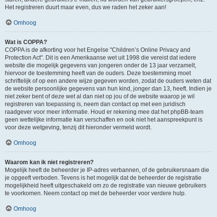
Het registreren duurt maar even, dus we raden het zeker aan!
Omhoog
Wat is COPPA?
COPPA is de afkorting voor het Engelse "Children’s Online Privacy and
Protection Act". Dit is een Amerikaanse wet uit 1998 die vereist dat iedere
website die mogelijk gegevens van jongeren onder de 13 jaar verzamelt,
hiervoor de toestemming heeft van de ouders. Deze toestemming moet
schriftelijk of op een andere wijze gegeven worden, zodat de ouders weten dat
de website persoonlijke gegevens van hun kind, jonger dan 13, heeft. Indien je
niet zeker bent of deze wet al dan niet op jou of de website waarop je wil
registreren van toepassing is, neem dan contact op met een juridisch
raadgever voor meer informatie. Houd er rekening mee dat het phpBB-team
geen wettelijke informatie kan verschaffen en ook niet het aanspreekpunt is
voor deze wetgeving, tenzij dit hieronder vermeld wordt.
Omhoog
Waarom kan ik niet registreren?
Mogelijk heeft de beheerder je IP-adres verbannen, of de gebruikersnaam die
je opgeeft verboden. Tevens is het mogelijk dat de beheerder de registratie
mogelijkheid heeft uitgeschakeld om zo de registratie van nieuwe gebruikers
te voorkomen. Neem contact op met de beheerder voor verdere hulp.
Omhoog