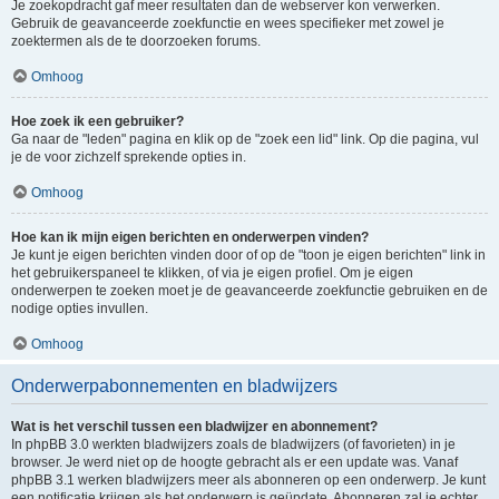
Je zoekopdracht gaf meer resultaten dan de webserver kon verwerken.
Gebruik de geavanceerde zoekfunctie en wees specifieker met zowel je
zoektermen als de te doorzoeken forums.
Omhoog
Hoe zoek ik een gebruiker?
Ga naar de "leden" pagina en klik op de "zoek een lid" link. Op die pagina, vul
je de voor zichzelf sprekende opties in.
Omhoog
Hoe kan ik mijn eigen berichten en onderwerpen vinden?
Je kunt je eigen berichten vinden door of op de "toon je eigen berichten" link in
het gebruikerspaneel te klikken, of via je eigen profiel. Om je eigen
onderwerpen te zoeken moet je de geavanceerde zoekfunctie gebruiken en de
nodige opties invullen.
Omhoog
Onderwerpabonnementen en bladwijzers
Wat is het verschil tussen een bladwijzer en abonnement?
In phpBB 3.0 werkten bladwijzers zoals de bladwijzers (of favorieten) in je
browser. Je werd niet op de hoogte gebracht als er een update was. Vanaf
phpBB 3.1 werken bladwijzers meer als abonneren op een onderwerp. Je kunt
een notificatie krijgen als het onderwerp is geüpdate. Abonneren zal je echter