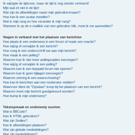
Ik wijzigde de tijdzone, maar de tijd is nog steeds verkeerd!
Mijn taal zit niet in de lijst!
Wat zijn de afbeeldingen naast mijn gebruikersnaam?
Hoe kan ik een avatar instellen?
Wat is mijn rang en hoe verander ik mijn rang?
Wanneer ik op de e-maillink van een gebruiker klik, moet ik me aanmelden?
Vragen in verband met het plaatsen van berichten
Hoe plaats ik een onderwerp in een forum of maak een reactie?
Hoe wijzig of verwijder ik een bericht?
Hoe voeg ik een onderschrift toe aan mijn bericht?
Hoe maak ik een peiling?
Waarom kan ik niet meer peilingsopties toevoegen?
Hoe wijzig of verwijder ik een peiling?
Waarom kan ik een bepaald forum niet openen?
Waarom kan ik geen bijlagen toevoegen?
Waarom ontving ik een waarschuwing?
Hoe kan ik berichten aan een moderator melden?
Waarvoor dient de "Opslaan"-knop bij het plaatsen van een bericht?
Waarom moet mijn bericht goedgekeurd worden?
Hoe bump ik mijn onderwerp?
Tekstopmaak en onderwerp soorten
Wat is BBCode?
Kan ik HTML gebruiken?
Wat zijn Smilies?
Kan ik afbeeldingen plaatsen?
Wat zijn globale mededelingen?
Wat zijn mededelingen?