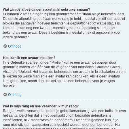
Wat zijn de afbeeldingen naast mijn gebruikersnaam?
Er kunnen 2 afbeeldingen bij een gebruikersnaam staan als je berichten leest.
De eerste afbeelding geeft aan welke rang je hebt, meestal zijn dit sterretjes of
blokjes die aangeven hoeveel berichten je geplaatst hebt of wat je status is.
Hieronder kan nog een tweede, meestal grotere, afbeelding staan, beter
bekend als een avatar. Deze afbeelding is meestal uniek of persoonlijk voor
iedere gebruiker.
Omhoog
Hoe kan ik een avatar instellen?
In je Gebruikerspaneel, onder “Profiel” kun je een avatar toevoegen door
gebruik te maken van één van de volgende vier methodes: Gravatar, Galerij,
Afstand of Upload. Het is aan de beheerders om avatars in te schakelen en om
te kiezen op welke manier je een avatar kan gebruiken. Als je geen avatars
kunt gebruiken, neem dan contact op met een beheerder voor je vragen
hierover.
Omhoog
Wat is mijn rang en hoe verander ik mijn rang?
Rangen, welke verschijnen onder je gebruikersnaam, geven een indicatie over
het aantal berchten dat je hebt gemaakt of om bepaalde gebruikers te
identificeren, bijv. moderators en beheerders. Over het algemeen kun je je
rang niet wijzigen, aangezien ze ingesteld worden door een beheerder. Nu