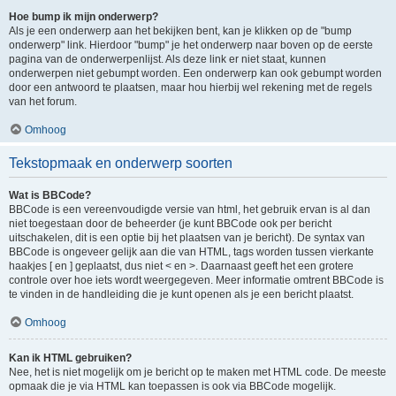
Hoe bump ik mijn onderwerp?
Als je een onderwerp aan het bekijken bent, kan je klikken op de "bump
onderwerp" link. Hierdoor "bump" je het onderwerp naar boven op de eerste
pagina van de onderwerpenlijst. Als deze link er niet staat, kunnen
onderwerpen niet gebumpt worden. Een onderwerp kan ook gebumpt worden
door een antwoord te plaatsen, maar hou hierbij wel rekening met de regels
van het forum.
Omhoog
Tekstopmaak en onderwerp soorten
Wat is BBCode?
BBCode is een vereenvoudigde versie van html, het gebruik ervan is al dan
niet toegestaan door de beheerder (je kunt BBCode ook per bericht
uitschakelen, dit is een optie bij het plaatsen van je bericht). De syntax van
BBCode is ongeveer gelijk aan die van HTML, tags worden tussen vierkante
haakjes [ en ] geplaatst, dus niet < en >. Daarnaast geeft het een grotere
controle over hoe iets wordt weergegeven. Meer informatie omtrent BBCode is
te vinden in de handleiding die je kunt openen als je een bericht plaatst.
Omhoog
Kan ik HTML gebruiken?
Nee, het is niet mogelijk om je bericht op te maken met HTML code. De meeste
opmaak die je via HTML kan toepassen is ook via BBCode mogelijk.