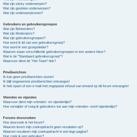
Wat zijn sticky onderwerpen?
Wat zijn gesloten onderwerpen?
Wat zijn onderwerpiconen?
Gebruikers en gebruikersgroepen
Wat zijn Beheerders?
Wat zijn Moderators?
Wat zijn gebruikersgroepen?
Hoe word ik lid van een gebruikersgroep?
Hoe word ik een groepsleider?
Waarom staan verschillende gebruikersgroepen in een andere kleur?
Wat is de "Standaard gebruikersgroep"?
Waarvoor dient de "Het Team"-link?
Privéberichten
Ik kan geen privéberichten sturen!
Ik blijf ongewenste privéberichten ontvangen!
Ik heb spam of een e-mail met ongepaste inhoud van iemand op dit forum ontvangen!
Vrienden en vijanden
Waarvoor dient mijn vrienden- en vijandenlijst?
Hoe verwijder of voeg ik gebruikers toe aan mijn vrienden- en/of vijandenlijst?
Forums doorzoeken
Hoe doorzoek ik het forum?
Waarom levert mijn zoekopdracht geen resultaten op?
Waarom resulteert mijn zoekopdracht in een lege pagina?
Hoe zoek ik een gebruiker?