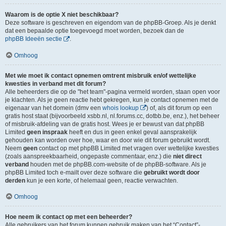
Waarom is de optie X niet beschikbaar?
Deze software is geschreven en eigendom van de phpBB-Groep. Als je denkt
dat een bepaalde optie toegevoegd moet worden, bezoek dan de
phpBB Ideeën sectie
.
Omhoog
Met wie moet ik contact opnemen omtrent misbruik en/of wettelijke
kwesties in verband met dit forum?
Alle beheerders die op de "het team"-pagina vermeld worden, staan open voor
je klachten. Als je geen reactie hebt gekregen, kun je contact opnemen met de
eigenaar van het domein (dmv een
whois lookup
) of, als dit forum op een
gratis host staat (bijvoorbeeld xsbb.nl, nl.forums.cc, dotbb.be, enz.), het beheer
of misbruik-afdeling van de gratis host. Wees je er bewust van dat phpBB
Limited
geen inspraak
heeft en dus in geen enkel geval aansprakelijk
gehouden kan worden over hoe, waar en door wie dit forum gebruikt wordt.
Neem
geen
contact op met phpBB Limited met vragen over wettelijke kwesties
(zoals aanspreekbaarheid, ongepaste commentaar, enz.) die
niet direct
verband
houden met de phpBB.com-website of de phpBB-software. Als je
phpBB Limited toch e-mailt over deze software die
gebruikt wordt door
derden
kun je een korte, of helemaal geen, reactie verwachten.
Omhoog
Hoe neem ik contact op met een beheerder?
Alle gebruikers van het forum kunnen gebruik maken van het “Contact”-