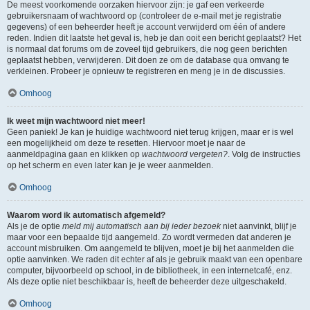
De meest voorkomende oorzaken hiervoor zijn: je gaf een verkeerde
gebruikersnaam of wachtwoord op (controleer de e-mail met je registratie
gegevens) of een beheerder heeft je account verwijderd om één of andere
reden. Indien dit laatste het geval is, heb je dan ooit een bericht geplaatst? Het
is normaal dat forums om de zoveel tijd gebruikers, die nog geen berichten
geplaatst hebben, verwijderen. Dit doen ze om de database qua omvang te
verkleinen. Probeer je opnieuw te registreren en meng je in de discussies.
Omhoog
Ik weet mijn wachtwoord niet meer!
Geen paniek! Je kan je huidige wachtwoord niet terug krijgen, maar er is wel
een mogelijkheid om deze te resetten. Hiervoor moet je naar de
aanmeldpagina gaan en klikken op
wachtwoord vergeten?
. Volg de instructies
op het scherm en even later kan je je weer aanmelden.
Omhoog
Waarom word ik automatisch afgemeld?
Als je de optie
meld mij automatisch aan bij ieder bezoek
niet aanvinkt, blijf je
maar voor een bepaalde tijd aangemeld. Zo wordt vermeden dat anderen je
account misbruiken. Om aangemeld te blijven, moet je bij het aanmelden die
optie aanvinken. We raden dit echter af als je gebruik maakt van een openbare
computer, bijvoorbeeld op school, in de bibliotheek, in een internetcafé, enz.
Als deze optie niet beschikbaar is, heeft de beheerder deze uitgeschakeld.
Omhoog