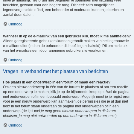
moet je natuurlijk het forum niet beginnen te spammen met onzinnig veel
berichten, gewoon voor een hogere rang. Dit heeft zelfs mogelijk het
tegenovergestelde effect, een beheerder of moderator kunnen je berichten
aantal doen dalen.
Omhoog
Wanneer ik op de e-maillink van een gebruiker klik, moet ik me aanmelden?
Alleen geregistreerde gebruikers kunnen gebruik maken van het ingebouwde
e-mailformulier (indien de beheerder dit heeft ingeschakeld). Dit om misbruik
van het e-mailsysteem door anonieme gebruikers te voorkomen.
Omhoog
Vragen in verband met het plaatsen van berichten
Hoe plaats ik een onderwerp in een forum of maak een reactie?
Om een nieuw onderwerp in één van de forums te plaatsen of om een reactie
op een onderwerp te maken, klik je op de bijhorende knop op ofwel de pagina
met onderwerpen of in een bepaald onderwerp. Mogelijk moet je je registreren
voor je een nieuw onderwerp kan aanmaken, de permissies die je al dan niet
hebt in het forum staan onderaan de pagina met onderwerpen of in een
onderwerp (de lijst met
je mag geen nieuwe onderwerpen in dit forum
plaatsen, je mag niet antwoorden op een onderwerp in dit forum, enz.
).
Omhoog