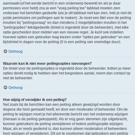
aanmaakt (of het eerste bericht in een onderwerp bewerkt en als je daar
permissies voor hebt) zou je een "voeg peiling toe" tabblad moeten zien
onderaan het berichten-gedeelte (als je dit tabblad niet kan zien, heb je niet de
juiste permissies om peilingen aan te maken). Je moet een titel voor de peiling
invullen bij "peilingsvraag" en dan minstens 2 mogelijkheden invullen in het
"peilingopties"-tekstgedeelte (limiet is ingesteld door de beheerder), met elke
optie gescheiden door middel van een nieuwe regel. Je kunt ook instellen
hoeveel opties een gebruiker mag kiezen onder "opties per gebruiker" en een
tijdslimiet in dagen voor de peiling (0 is een peiling van oneindige duur).
Omhoog
Waarom kan ik niet meer peilingsopties toevoegen?
De limiet voor de peilingsopties is ingesteld door de beheerder. Indien je meer
opties denkt nodig te hebben dan het toegestane aantal, neem dan contact op
met de beheerder.
Omhoog
Hoe wijzig of verwijder ik een peiling?
Net zoals bij de berichten kan een peiling alleen gewijzigd worden door
degene die hem gemaakt heeft, en door een moderator of beheerder. Om de
peiling te wijzigen moet je het allereerste bericht van het onderwerp wijzigen
(hieraan is de peiling gekoppeld). Als er nog geen stemmen zijn uitgebracht,
kunnen gebruikers de peiling verwijderen of iedere peilingsoptie wijzigen.
Maar, als er reeds gestemd is, dan kunnen alleen moderators of beheerders
hem wijzigen of verwijderen. Dit om te voorkomen dat gebruikers een peiling