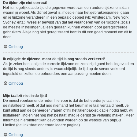
De tijden zijn niet correct!
Het is mogelijk dat de tijd die gegeven wordt van een andere tijdzone is dan
waarin jij woont. Als dit het geval is, moet je naar het gebruikerspaneel gaan
en je tijdzone veranderen in een bepaald gebied (vb: Amsterdam, New York,
Sydney, enz.). Wees er bewust van dat het veranderen van de tijdzone, zoals
de meeste instellingen, alleen gedaan kunnen worden door geregistreerde
gebruikers. Als je nog niet geregistreerd bent is dit een goed moment om dit te
doen.
Omhoog
Ik wijzigde de tijdzone, maar de tijd is nog steeds verkeerd!
Als je zeker bent dat je de correcte tijdzone en zomertijd goed hebt ingevuld en
de tijd is nog steeds anders, is waarschijnlijk de tijd op de server verkeerd
ingesteld en zullen de beheerders een aanpassing moeten doen.
Omhoog
Mijn taal zit niet in de lijst!
De meest voorkomende reden hiervoor is dat de beheerder je taal niet
geïnstalleerd heeft, of dat nog niemand het forum in je taal vertaald heeft. Je
kunt altijd aan de beheerder vragen of hij het talenpakket, dat je nodig hebt, wil
installeren. Indien het nog niet bestaat, mag je gerust de vertaling maken. Meer
informatie hieromtrent kan gevonden worden op de website van phpBB
Limited (de link staat onderaan iedere pagina).
Omhoog