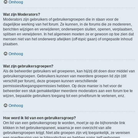
Omhoog
Wat zijn Moderators?
Moderators zijn gebruikers of gebruikersgroepen die in staan voor de
dagelijkse werking van het forum. Ze kunnen, in de forums die ze modereren,
berichten wijzigen en verwijderen; onderwerpen sluiten, openen, verplaatsen,
splitsen en verwijderen. In het algemeen moeten ze er gewoon op toe zien dat
mensen niet van het onderwerp afwijken (
off-topic
gaan) of ongepaste inhoud
plaatsen.
Omhoog
Wat zijn gebruikersgroepen?
Als de beheerder gebruikers wil groeperen, kan hij/zij dit doen door middel van
gebruikersgroepen. Gebruikers kunnen van meerdere groepen lid zijn (dit
verschilt per forum), deze groepen kunnen verschillende
permissies/toegangspermissies hebben. Op deze manier is het voor de
beheerder een stuk gemakkelijker meerdere moderators aan een forum toe te
wijzen, bepaalde gebruikers toegang tot een privéforum te verlenen, enz.
Omhoog
Hoe word ik lid van een gebruikersgroep?
Om lid van een gebruikersgroep te worden, moet je op de bijhorende link
klikken in het gebruikerspaneel, waarna je een overzicht van alle
gebruikersgroepen krijgt. Niet alle groepen zijn vrij toegankelijk, ze vereisen
een goedkeuring van je lidmaatschap en hebben soms zelf verborgen