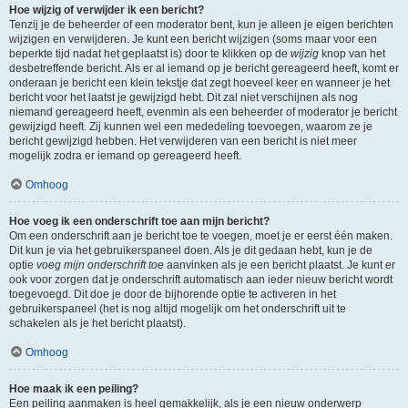
Hoe wijzig of verwijder ik een bericht?
Tenzij je de beheerder of een moderator bent, kun je alleen je eigen berichten
wijzigen en verwijderen. Je kunt een bericht wijzigen (soms maar voor een
beperkte tijd nadat het geplaatst is) door te klikken op de
wijzig
knop van het
desbetreffende bericht. Als er al iemand op je bericht gereageerd heeft, komt er
onderaan je bericht een klein tekstje dat zegt hoeveel keer en wanneer je het
bericht voor het laatst je gewijzigd hebt. Dit zal niet verschijnen als nog
niemand gereageerd heeft, evenmin als een beheerder of moderator je bericht
gewijzigd heeft. Zij kunnen wel een mededeling toevoegen, waarom ze je
bericht gewijzigd hebben. Het verwijderen van een bericht is niet meer
mogelijk zodra er iemand op gereageerd heeft.
Omhoog
Hoe voeg ik een onderschrift toe aan mijn bericht?
Om een onderschrift aan je bericht toe te voegen, moet je er eerst één maken.
Dit kun je via het gebruikerspaneel doen. Als je dit gedaan hebt, kun je de
optie
voeg mijn onderschrift toe
aanvinken als je een bericht plaatst. Je kunt er
ook voor zorgen dat je onderschrift automatisch aan ieder nieuw bericht wordt
toegevoegd. Dit doe je door de bijhorende optie te activeren in het
gebruikerspaneel (het is nog altijd mogelijk om het onderschrift uit te
schakelen als je het bericht plaatst).
Omhoog
Hoe maak ik een peiling?
Een peiling aanmaken is heel gemakkelijk, als je een nieuw onderwerp