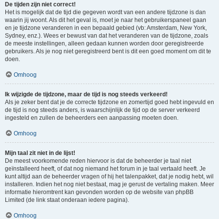
De tijden zijn niet correct!
Het is mogelijk dat de tijd die gegeven wordt van een andere tijdzone is dan
waarin jij woont. Als dit het geval is, moet je naar het gebruikerspaneel gaan
en je tijdzone veranderen in een bepaald gebied (vb: Amsterdam, New York,
Sydney, enz.). Wees er bewust van dat het veranderen van de tijdzone, zoals
de meeste instellingen, alleen gedaan kunnen worden door geregistreerde
gebruikers. Als je nog niet geregistreerd bent is dit een goed moment om dit te
doen.
Omhoog
Ik wijzigde de tijdzone, maar de tijd is nog steeds verkeerd!
Als je zeker bent dat je de correcte tijdzone en zomertijd goed hebt ingevuld en
de tijd is nog steeds anders, is waarschijnlijk de tijd op de server verkeerd
ingesteld en zullen de beheerders een aanpassing moeten doen.
Omhoog
Mijn taal zit niet in de lijst!
De meest voorkomende reden hiervoor is dat de beheerder je taal niet
geïnstalleerd heeft, of dat nog niemand het forum in je taal vertaald heeft. Je
kunt altijd aan de beheerder vragen of hij het talenpakket, dat je nodig hebt, wil
installeren. Indien het nog niet bestaat, mag je gerust de vertaling maken. Meer
informatie hieromtrent kan gevonden worden op de website van phpBB
Limited (de link staat onderaan iedere pagina).
Omhoog