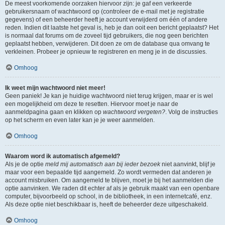
De meest voorkomende oorzaken hiervoor zijn: je gaf een verkeerde
gebruikersnaam of wachtwoord op (controleer de e-mail met je registratie
gegevens) of een beheerder heeft je account verwijderd om één of andere
reden. Indien dit laatste het geval is, heb je dan ooit een bericht geplaatst? Het
is normaal dat forums om de zoveel tijd gebruikers, die nog geen berichten
geplaatst hebben, verwijderen. Dit doen ze om de database qua omvang te
verkleinen. Probeer je opnieuw te registreren en meng je in de discussies.
Omhoog
Ik weet mijn wachtwoord niet meer!
Geen paniek! Je kan je huidige wachtwoord niet terug krijgen, maar er is wel
een mogelijkheid om deze te resetten. Hiervoor moet je naar de
aanmeldpagina gaan en klikken op
wachtwoord vergeten?
. Volg de instructies
op het scherm en even later kan je je weer aanmelden.
Omhoog
Waarom word ik automatisch afgemeld?
Als je de optie
meld mij automatisch aan bij ieder bezoek
niet aanvinkt, blijf je
maar voor een bepaalde tijd aangemeld. Zo wordt vermeden dat anderen je
account misbruiken. Om aangemeld te blijven, moet je bij het aanmelden die
optie aanvinken. We raden dit echter af als je gebruik maakt van een openbare
computer, bijvoorbeeld op school, in de bibliotheek, in een internetcafé, enz.
Als deze optie niet beschikbaar is, heeft de beheerder deze uitgeschakeld.
Omhoog