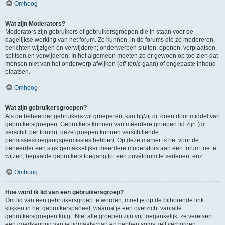
Omhoog
Wat zijn Moderators?
Moderators zijn gebruikers of gebruikersgroepen die in staan voor de
dagelijkse werking van het forum. Ze kunnen, in de forums die ze modereren,
berichten wijzigen en verwijderen; onderwerpen sluiten, openen, verplaatsen,
splitsen en verwijderen. In het algemeen moeten ze er gewoon op toe zien dat
mensen niet van het onderwerp afwijken (
off-topic
gaan) of ongepaste inhoud
plaatsen.
Omhoog
Wat zijn gebruikersgroepen?
Als de beheerder gebruikers wil groeperen, kan hij/zij dit doen door middel van
gebruikersgroepen. Gebruikers kunnen van meerdere groepen lid zijn (dit
verschilt per forum), deze groepen kunnen verschillende
permissies/toegangspermissies hebben. Op deze manier is het voor de
beheerder een stuk gemakkelijker meerdere moderators aan een forum toe te
wijzen, bepaalde gebruikers toegang tot een privéforum te verlenen, enz.
Omhoog
Hoe word ik lid van een gebruikersgroep?
Om lid van een gebruikersgroep te worden, moet je op de bijhorende link
klikken in het gebruikerspaneel, waarna je een overzicht van alle
gebruikersgroepen krijgt. Niet alle groepen zijn vrij toegankelijk, ze vereisen
een goedkeuring van je lidmaatschap en hebben soms zelf verborgen