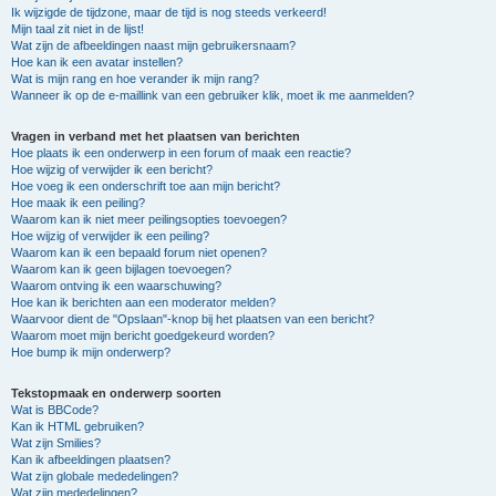
Ik wijzigde de tijdzone, maar de tijd is nog steeds verkeerd!
Mijn taal zit niet in de lijst!
Wat zijn de afbeeldingen naast mijn gebruikersnaam?
Hoe kan ik een avatar instellen?
Wat is mijn rang en hoe verander ik mijn rang?
Wanneer ik op de e-maillink van een gebruiker klik, moet ik me aanmelden?
Vragen in verband met het plaatsen van berichten
Hoe plaats ik een onderwerp in een forum of maak een reactie?
Hoe wijzig of verwijder ik een bericht?
Hoe voeg ik een onderschrift toe aan mijn bericht?
Hoe maak ik een peiling?
Waarom kan ik niet meer peilingsopties toevoegen?
Hoe wijzig of verwijder ik een peiling?
Waarom kan ik een bepaald forum niet openen?
Waarom kan ik geen bijlagen toevoegen?
Waarom ontving ik een waarschuwing?
Hoe kan ik berichten aan een moderator melden?
Waarvoor dient de "Opslaan"-knop bij het plaatsen van een bericht?
Waarom moet mijn bericht goedgekeurd worden?
Hoe bump ik mijn onderwerp?
Tekstopmaak en onderwerp soorten
Wat is BBCode?
Kan ik HTML gebruiken?
Wat zijn Smilies?
Kan ik afbeeldingen plaatsen?
Wat zijn globale mededelingen?
Wat zijn mededelingen?