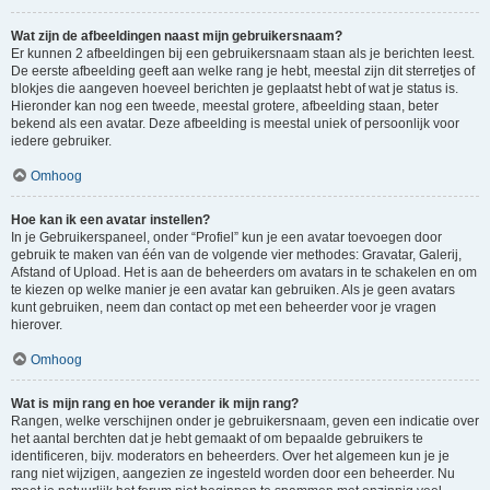
Wat zijn de afbeeldingen naast mijn gebruikersnaam?
Er kunnen 2 afbeeldingen bij een gebruikersnaam staan als je berichten leest.
De eerste afbeelding geeft aan welke rang je hebt, meestal zijn dit sterretjes of
blokjes die aangeven hoeveel berichten je geplaatst hebt of wat je status is.
Hieronder kan nog een tweede, meestal grotere, afbeelding staan, beter
bekend als een avatar. Deze afbeelding is meestal uniek of persoonlijk voor
iedere gebruiker.
Omhoog
Hoe kan ik een avatar instellen?
In je Gebruikerspaneel, onder “Profiel” kun je een avatar toevoegen door
gebruik te maken van één van de volgende vier methodes: Gravatar, Galerij,
Afstand of Upload. Het is aan de beheerders om avatars in te schakelen en om
te kiezen op welke manier je een avatar kan gebruiken. Als je geen avatars
kunt gebruiken, neem dan contact op met een beheerder voor je vragen
hierover.
Omhoog
Wat is mijn rang en hoe verander ik mijn rang?
Rangen, welke verschijnen onder je gebruikersnaam, geven een indicatie over
het aantal berchten dat je hebt gemaakt of om bepaalde gebruikers te
identificeren, bijv. moderators en beheerders. Over het algemeen kun je je
rang niet wijzigen, aangezien ze ingesteld worden door een beheerder. Nu