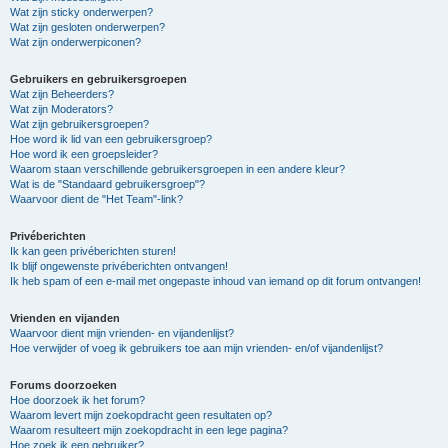
Wat zijn sticky onderwerpen?
Wat zijn gesloten onderwerpen?
Wat zijn onderwerpiconen?
Gebruikers en gebruikersgroepen
Wat zijn Beheerders?
Wat zijn Moderators?
Wat zijn gebruikersgroepen?
Hoe word ik lid van een gebruikersgroep?
Hoe word ik een groepsleider?
Waarom staan verschillende gebruikersgroepen in een andere kleur?
Wat is de "Standaard gebruikersgroep"?
Waarvoor dient de "Het Team"-link?
Privéberichten
Ik kan geen privéberichten sturen!
Ik blijf ongewenste privéberichten ontvangen!
Ik heb spam of een e-mail met ongepaste inhoud van iemand op dit forum ontvangen!
Vrienden en vijanden
Waarvoor dient mijn vrienden- en vijandenlijst?
Hoe verwijder of voeg ik gebruikers toe aan mijn vrienden- en/of vijandenlijst?
Forums doorzoeken
Hoe doorzoek ik het forum?
Waarom levert mijn zoekopdracht geen resultaten op?
Waarom resulteert mijn zoekopdracht in een lege pagina?
Hoe zoek ik een gebruiker?