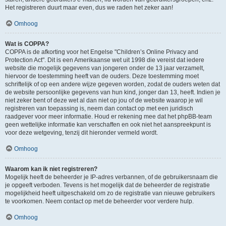
Het registreren duurt maar even, dus we raden het zeker aan!
Omhoog
Wat is COPPA?
COPPA is de afkorting voor het Engelse "Children’s Online Privacy and
Protection Act". Dit is een Amerikaanse wet uit 1998 die vereist dat iedere
website die mogelijk gegevens van jongeren onder de 13 jaar verzamelt,
hiervoor de toestemming heeft van de ouders. Deze toestemming moet
schriftelijk of op een andere wijze gegeven worden, zodat de ouders weten dat
de website persoonlijke gegevens van hun kind, jonger dan 13, heeft. Indien je
niet zeker bent of deze wet al dan niet op jou of de website waarop je wil
registreren van toepassing is, neem dan contact op met een juridisch
raadgever voor meer informatie. Houd er rekening mee dat het phpBB-team
geen wettelijke informatie kan verschaffen en ook niet het aanspreekpunt is
voor deze wetgeving, tenzij dit hieronder vermeld wordt.
Omhoog
Waarom kan ik niet registreren?
Mogelijk heeft de beheerder je IP-adres verbannen, of de gebruikersnaam die
je opgeeft verboden. Tevens is het mogelijk dat de beheerder de registratie
mogelijkheid heeft uitgeschakeld om zo de registratie van nieuwe gebruikers
te voorkomen. Neem contact op met de beheerder voor verdere hulp.
Omhoog