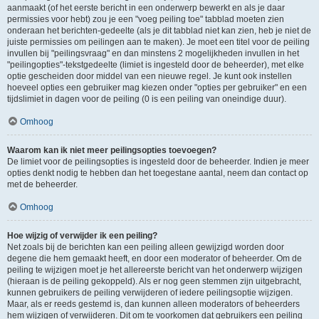
aanmaakt (of het eerste bericht in een onderwerp bewerkt en als je daar
permissies voor hebt) zou je een "voeg peiling toe" tabblad moeten zien
onderaan het berichten-gedeelte (als je dit tabblad niet kan zien, heb je niet de
juiste permissies om peilingen aan te maken). Je moet een titel voor de peiling
invullen bij "peilingsvraag" en dan minstens 2 mogelijkheden invullen in het
"peilingopties"-tekstgedeelte (limiet is ingesteld door de beheerder), met elke
optie gescheiden door middel van een nieuwe regel. Je kunt ook instellen
hoeveel opties een gebruiker mag kiezen onder "opties per gebruiker" en een
tijdslimiet in dagen voor de peiling (0 is een peiling van oneindige duur).
Omhoog
Waarom kan ik niet meer peilingsopties toevoegen?
De limiet voor de peilingsopties is ingesteld door de beheerder. Indien je meer
opties denkt nodig te hebben dan het toegestane aantal, neem dan contact op
met de beheerder.
Omhoog
Hoe wijzig of verwijder ik een peiling?
Net zoals bij de berichten kan een peiling alleen gewijzigd worden door
degene die hem gemaakt heeft, en door een moderator of beheerder. Om de
peiling te wijzigen moet je het allereerste bericht van het onderwerp wijzigen
(hieraan is de peiling gekoppeld). Als er nog geen stemmen zijn uitgebracht,
kunnen gebruikers de peiling verwijderen of iedere peilingsoptie wijzigen.
Maar, als er reeds gestemd is, dan kunnen alleen moderators of beheerders
hem wijzigen of verwijderen. Dit om te voorkomen dat gebruikers een peiling