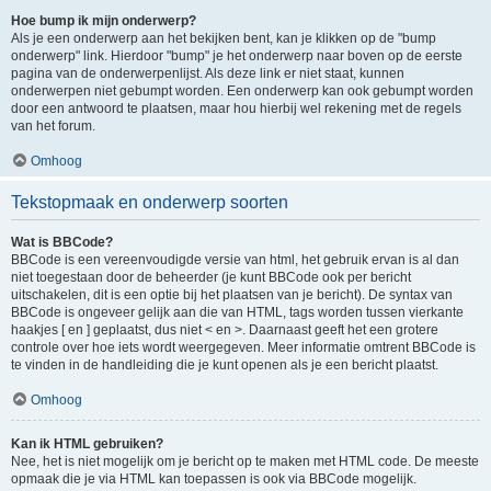
Hoe bump ik mijn onderwerp?
Als je een onderwerp aan het bekijken bent, kan je klikken op de "bump
onderwerp" link. Hierdoor "bump" je het onderwerp naar boven op de eerste
pagina van de onderwerpenlijst. Als deze link er niet staat, kunnen
onderwerpen niet gebumpt worden. Een onderwerp kan ook gebumpt worden
door een antwoord te plaatsen, maar hou hierbij wel rekening met de regels
van het forum.
Omhoog
Tekstopmaak en onderwerp soorten
Wat is BBCode?
BBCode is een vereenvoudigde versie van html, het gebruik ervan is al dan
niet toegestaan door de beheerder (je kunt BBCode ook per bericht
uitschakelen, dit is een optie bij het plaatsen van je bericht). De syntax van
BBCode is ongeveer gelijk aan die van HTML, tags worden tussen vierkante
haakjes [ en ] geplaatst, dus niet < en >. Daarnaast geeft het een grotere
controle over hoe iets wordt weergegeven. Meer informatie omtrent BBCode is
te vinden in de handleiding die je kunt openen als je een bericht plaatst.
Omhoog
Kan ik HTML gebruiken?
Nee, het is niet mogelijk om je bericht op te maken met HTML code. De meeste
opmaak die je via HTML kan toepassen is ook via BBCode mogelijk.