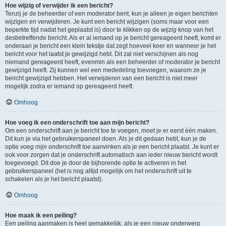
Hoe wijzig of verwijder ik een bericht?
Tenzij je de beheerder of een moderator bent, kun je alleen je eigen berichten
wijzigen en verwijderen. Je kunt een bericht wijzigen (soms maar voor een
beperkte tijd nadat het geplaatst is) door te klikken op de
wijzig
knop van het
desbetreffende bericht. Als er al iemand op je bericht gereageerd heeft, komt er
onderaan je bericht een klein tekstje dat zegt hoeveel keer en wanneer je het
bericht voor het laatst je gewijzigd hebt. Dit zal niet verschijnen als nog
niemand gereageerd heeft, evenmin als een beheerder of moderator je bericht
gewijzigd heeft. Zij kunnen wel een mededeling toevoegen, waarom ze je
bericht gewijzigd hebben. Het verwijderen van een bericht is niet meer
mogelijk zodra er iemand op gereageerd heeft.
Omhoog
Hoe voeg ik een onderschrift toe aan mijn bericht?
Om een onderschrift aan je bericht toe te voegen, moet je er eerst één maken.
Dit kun je via het gebruikerspaneel doen. Als je dit gedaan hebt, kun je de
optie
voeg mijn onderschrift toe
aanvinken als je een bericht plaatst. Je kunt er
ook voor zorgen dat je onderschrift automatisch aan ieder nieuw bericht wordt
toegevoegd. Dit doe je door de bijhorende optie te activeren in het
gebruikerspaneel (het is nog altijd mogelijk om het onderschrift uit te
schakelen als je het bericht plaatst).
Omhoog
Hoe maak ik een peiling?
Een peiling aanmaken is heel gemakkelijk, als je een nieuw onderwerp