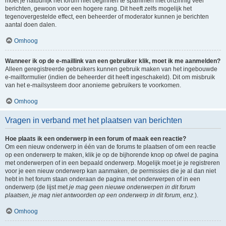
moet je natuurlijk het forum niet beginnen te spammen met onzinnig veel
berichten, gewoon voor een hogere rang. Dit heeft zelfs mogelijk het
tegenovergestelde effect, een beheerder of moderator kunnen je berichten
aantal doen dalen.
Omhoog
Wanneer ik op de e-maillink van een gebruiker klik, moet ik me aanmelden?
Alleen geregistreerde gebruikers kunnen gebruik maken van het ingebouwde
e-mailformulier (indien de beheerder dit heeft ingeschakeld). Dit om misbruik
van het e-mailsysteem door anonieme gebruikers te voorkomen.
Omhoog
Vragen in verband met het plaatsen van berichten
Hoe plaats ik een onderwerp in een forum of maak een reactie?
Om een nieuw onderwerp in één van de forums te plaatsen of om een reactie
op een onderwerp te maken, klik je op de bijhorende knop op ofwel de pagina
met onderwerpen of in een bepaald onderwerp. Mogelijk moet je je registreren
voor je een nieuw onderwerp kan aanmaken, de permissies die je al dan niet
hebt in het forum staan onderaan de pagina met onderwerpen of in een
onderwerp (de lijst met
je mag geen nieuwe onderwerpen in dit forum
plaatsen, je mag niet antwoorden op een onderwerp in dit forum, enz.
).
Omhoog