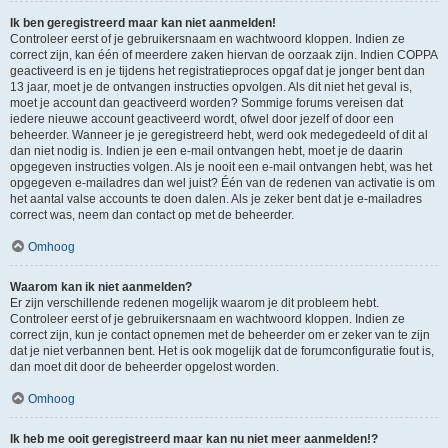
Ik ben geregistreerd maar kan niet aanmelden!
Controleer eerst of je gebruikersnaam en wachtwoord kloppen. Indien ze
correct zijn, kan één of meerdere zaken hiervan de oorzaak zijn. Indien COPPA
geactiveerd is en je tijdens het registratieproces opgaf dat je jonger bent dan
13 jaar, moet je de ontvangen instructies opvolgen. Als dit niet het geval is,
moet je account dan geactiveerd worden? Sommige forums vereisen dat
iedere nieuwe account geactiveerd wordt, ofwel door jezelf of door een
beheerder. Wanneer je je geregistreerd hebt, werd ook medegedeeld of dit al
dan niet nodig is. Indien je een e-mail ontvangen hebt, moet je de daarin
opgegeven instructies volgen. Als je nooit een e-mail ontvangen hebt, was het
opgegeven e-mailadres dan wel juist? Één van de redenen van activatie is om
het aantal valse accounts te doen dalen. Als je zeker bent dat je e-mailadres
correct was, neem dan contact op met de beheerder.
Omhoog
Waarom kan ik niet aanmelden?
Er zijn verschillende redenen mogelijk waarom je dit probleem hebt.
Controleer eerst of je gebruikersnaam en wachtwoord kloppen. Indien ze
correct zijn, kun je contact opnemen met de beheerder om er zeker van te zijn
dat je niet verbannen bent. Het is ook mogelijk dat de forumconfiguratie fout is,
dan moet dit door de beheerder opgelost worden.
Omhoog
Ik heb me ooit geregistreerd maar kan nu niet meer aanmelden!?