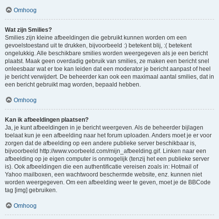
Omhoog
Wat zijn Smilies?
Smilies zijn kleine afbeeldingen die gebruikt kunnen worden om een
gevoelstoestand uit te drukken, bijvoorbeeld :) betekent blij, :( betekent
ongelukkig. Alle beschikbare smilies worden weergegeven als je een bericht
plaatst. Maak geen overdadig gebruik van smilies, ze maken een bericht snel
onleesbaar wat er toe kan leiden dat een moderator je bericht aanpast of heel
je bericht verwijdert. De beheerder kan ook een maximaal aantal smilies, dat in
een bericht gebruikt mag worden, bepaald hebben.
Omhoog
Kan ik afbeeldingen plaatsen?
Ja, je kunt afbeeldingen in je bericht weergeven. Als de beheerder bijlagen
toelaat kun je een afbeelding naar het forum uploaden. Anders moet je er voor
zorgen dat de afbeelding op een andere publieke server beschikbaar is,
bijvoorbeeld http://www.voorbeeld.com/mijn_afbeelding.gif. Linken naar een
afbeelding op je eigen computer is onmogelijk (tenzij het een publieke server
is). Ook afbeeldingen die een authentificatie vereisen zoals in: Hotmail of
Yahoo mailboxen, een wachtwoord beschermde website, enz. kunnen niet
worden weergegeven. Om een afbeelding weer te geven, moet je de BBCode
tag [img] gebruiken.
Omhoog