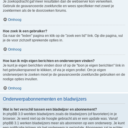
Je zoekopdracht gaf meer resultaten dan de webserver kon verwerken.
Gebruik de geavanceerde zoekfunctie en wees specifieker met zowel je
zoektermen als de te doorzoeken forums.
Omhoog
Hoe zoek ik een gebruiker?
Ga naar de "leden" pagina en klik op de "zoek een lid" link. Op die pagina, vul
je de voor zichzelf sprekende opties in.
Omhoog
Hoe kan ik mijn eigen berichten en onderwerpen vinden?
Je kunt je eigen berichten vinden door of op de "toon je eigen berichten" link in
het gebruikerspaneel te klikken, of via je eigen profiel. Om je eigen
onderwerpen te zoeken moet je de geavanceerde zoekfunctie gebruiken en de
nodige opties invullen.
Omhoog
Onderwerpabonnementen en bladwijzers
Wat is het verschil tussen een bladwijzer en abonnement?
In phpBB 3.0 werkten bladwijzers zoals de bladwijzers (of favorieten) in je
browser. Je werd niet op de hoogte gebracht als er een update was. Vanaf
phpBB 3.1 werken bladwijzers meer als abonneren op een onderwerp. Je kunt
een notificatie krijgen als het onderwerp is geüpdate. Abonneren zal je echter