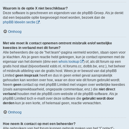
Waarom is de optie X niet beschikbaar?
Deze software is geschreven en eigendom van de phpBB-Groep. Als je denkt
dat een bepaalde optie toegevoegd moet worden, bezoek dan de
phpBB Ideeën sectie
.
Omhoog
Met wie moet ik contact opnemen omtrent misbruik en/of wettelijke
kwesties in verband met dit forum?
Alle beheerders die op de "het team"-pagina vermeld worden, staan open voor
je klachten. Als je geen reactie hebt gekregen, kun je contact opnemen met de
eigenaar van het domein (dmv een
whois lookup
) of, als dit forum op een
gratis host staat (bijvoorbeeld xsbb.nl, nl.forums.cc, dotbb.be, enz.), het beheer
of misbruik-afdeling van de gratis host. Wees je er bewust van dat phpBB
Limited
geen inspraak
heeft en dus in geen enkel geval aansprakelijk
gehouden kan worden over hoe, waar en door wie dit forum gebruikt wordt.
Neem
geen
contact op met phpBB Limited met vragen over wettelijke kwesties
(zoals aanspreekbaarheid, ongepaste commentaar, enz.) die
niet direct
verband
houden met de phpBB.com-website of de phpBB-software. Als je
phpBB Limited toch e-mailt over deze software die
gebruikt wordt door
derden
kun je een korte, of helemaal geen, reactie verwachten.
Omhoog
Hoe neem ik contact op met een beheerder?
Alle gebruikers van het forum kunnen gebruik maken van het “Contact”-