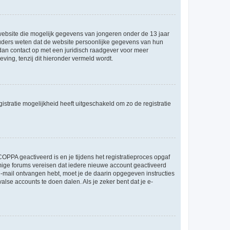
e website die mogelijk gegevens van jongeren onder de 13 jaar
ouders weten dat de website persoonlijke gegevens van hun
m dan contact op met een juridisch raadgever voor meer
ving, tenzij dit hieronder vermeld wordt.
stratie mogelijkheid heeft uitgeschakeld om zo de registratie
OPPA geactiveerd is en je tijdens het registratieproces opgaf
ommige forums vereisen dat iedere nieuwe account geactiveerd
 e-mail ontvangen hebt, moet je de daarin opgegeven instructies
lse accounts te doen dalen. Als je zeker bent dat je e-