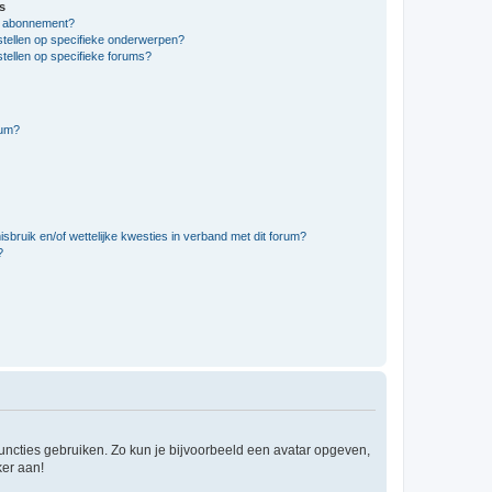
s
en abonnement?
stellen op specifieke onderwerpen?
tellen op specifieke forums?
rum?
bruik en/of wettelijke kwesties in verband met dit forum?
?
 functies gebruiken. Zo kun je bijvoorbeeld een avatar opgeven,
ker aan!