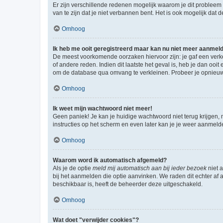
Er zijn verschillende redenen mogelijk waarom je dit probleem
van te zijn dat je niet verbannen bent. Het is ook mogelijk dat
Omhoog
Ik heb me ooit geregistreerd maar kan nu niet meer aanmel
De meest voorkomende oorzaken hiervoor zijn: je gaf een verk
of andere reden. Indien dit laatste het geval is, heb je dan oo
om de database qua omvang te verkleinen. Probeer je opnieuw t
Omhoog
Ik weet mijn wachtwoord niet meer!
Geen paniek! Je kan je huidige wachtwoord niet terug krijgen,
instructies op het scherm en even later kan je je weer aanmeld
Omhoog
Waarom word ik automatisch afgemeld?
Als je de optie
meld mij automatisch aan bij ieder bezoek
niet 
bij het aanmelden die optie aanvinken. We raden dit echter af a
beschikbaar is, heeft de beheerder deze uitgeschakeld.
Omhoog
Wat doet "verwijder cookies"?