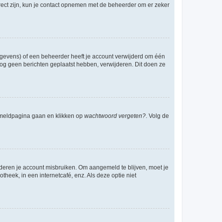
rect zijn, kun je contact opnemen met de beheerder om er zeker
egevens) of een beheerder heeft je account verwijderd om één
e nog geen berichten geplaatst hebben, verwijderen. Dit doen ze
anmeldpagina gaan en klikken op
wachtwoord vergeten?
. Volg de
nderen je account misbruiken. Om aangemeld te blijven, moet je
theek, in een internetcafé, enz. Als deze optie niet