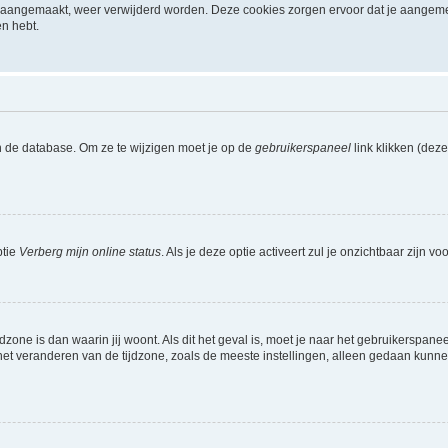
ijn aangemaakt, weer verwijderd worden. Deze cookies zorgen ervoor dat je aangem
en hebt.
n de database. Om ze te wijzigen moet je op de
gebruikerspaneel
link klikken (dez
ptie
Verberg mijn online status
. Als je deze optie activeert zul je onzichtbaar zijn 
jdzone is dan waarin jij woont. Als dit het geval is, moet je naar het gebruikerspan
t veranderen van de tijdzone, zoals de meeste instellingen, alleen gedaan kunnen