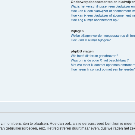
Onderwerpabonnementen en bladwijzer
Wat is het verschil tussen een bladwijzer 
Hoe kan ik een bladwijzer of abonnement in
Hoe kan ik een bladwijzer of abonnement ins
Hoe zeg ik mijn abonnement op?
Bijlagen
Welke bijlagen worden toegestaan op dit fo
Hoe vind ik al mijn bijlagen?
phpBB vragen
Wie heeft dit forum geschreven?
Waarom is de optie X niet beschikbaar?
Met wie moet ik contact opnemen omtrent mis
Hoe neem ik contact op met een beheerder
 zijn om berichten te plaatsen. Hoe dan ook, als je geregistreerd bent kun je meer
 van gebruikersgroepen, enz. Het registreren duurt maar even, dus we raden het ze