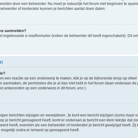
d worden door een beheerder. Nu moet je natuurlijk het forum niet beginnen te sp
en beheerder of moderator kunnen je berichten aantal doen dalen.
k me aanmelden?
t ingebouwde e-mailformulier (indien de beheerder dit heeft ingeschakeld). Dit o
en
ie?
om een reactie op een onderwerp te maken, klik je op de bijhorende knop op ofwe
an aanmaken, de permissies die je al dan niet hebt in het forum staan onderaan de
et antwoorden op een onderwerp in dit forum, enz.
).
eigen berichten wijzigen en verwijderen. Je kunt een bericht wijzigen (soms maar voo
p je bericht gereageerd heeft, komt er onderaan je bericht een klein tekstje dat ze
ageerd heeft, evenmin als een beheerder of moderator je bericht gewijzigd heeft. 
r mogelijk zodra er iemand op gereageerd heeft.