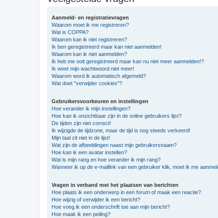
Aanmeld- en registratievragen
Waarom moet ik me registreren?
Wat is COPPA?
Waarom kan ik niet registreren?
Ik ben geregistreerd maar kan niet aanmelden!
Waarom kan ik niet aanmelden?
Ik heb me ooit geregistreerd maar kan nu niet meer aanmelden!?
Ik weet mijn wachtwoord niet meer!
Waarom word ik automatisch afgemeld?
Wat doet "verwijder cookies"?
Gebruikersvoorkeuren en instellingen
Hoe verander ik mijn instellingen?
Hoe kan ik onzichtbaar zijn in de online gebruikers lijst?
De tijden zijn niet correct!
Ik wijzigde de tijdzone, maar de tijd is nog steeds verkeerd!
Mijn taal zit niet in de lijst!
Wat zijn de afbeeldingen naast mijn gebruikersnaam?
Hoe kan ik een avatar instellen?
Wat is mijn rang en hoe verander ik mijn rang?
Wanneer ik op de e-maillink van een gebruiker klik, moet ik me aanme
Vragen in verband met het plaatsen van berichten
Hoe plaats ik een onderwerp in een forum of maak een reactie?
Hoe wijzig of verwijder ik een bericht?
Hoe voeg ik een onderschrift toe aan mijn bericht?
Hoe maak ik een peiling?