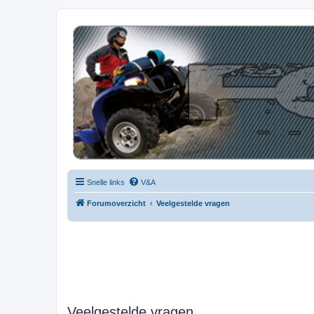
| QFB |
Hét quadforum van de Benelux
Snelle links
V&A
Forumoverzicht
Veelgestelde vragen
Veelgestelde vragen