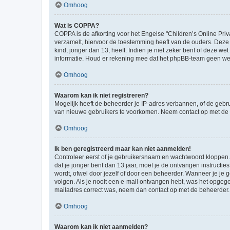
Omhoog
Wat is COPPA?
COPPA is de afkorting voor het Engelse "Children’s Online Priv
verzamelt, hiervoor de toestemming heeft van de ouders. Deze
kind, jonger dan 13, heeft. Indien je niet zeker bent of deze w
informatie. Houd er rekening mee dat het phpBB-team geen wette
Omhoog
Waarom kan ik niet registreren?
Mogelijk heeft de beheerder je IP-adres verbannen, of de gebru
van nieuwe gebruikers te voorkomen. Neem contact op met de 
Omhoog
Ik ben geregistreerd maar kan niet aanmelden!
Controleer eerst of je gebruikersnaam en wachtwoord kloppen. I
dat je jonger bent dan 13 jaar, moet je de ontvangen instructi
wordt, ofwel door jezelf of door een beheerder. Wanneer je je 
volgen. Als je nooit een e-mail ontvangen hebt, was het opgege
mailadres correct was, neem dan contact op met de beheerder.
Omhoog
Waarom kan ik niet aanmelden?