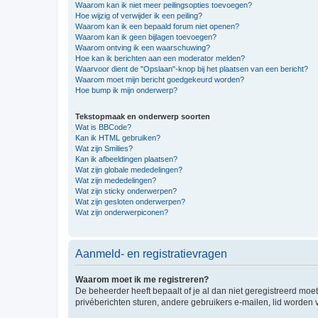
Waarom kan ik niet meer peilingsopties toevoegen?
Hoe wijzig of verwijder ik een peiling?
Waarom kan ik een bepaald forum niet openen?
Waarom kan ik geen bijlagen toevoegen?
Waarom ontving ik een waarschuwing?
Hoe kan ik berichten aan een moderator melden?
Waarvoor dient de "Opslaan"-knop bij het plaatsen van een bericht?
Waarom moet mijn bericht goedgekeurd worden?
Hoe bump ik mijn onderwerp?
Tekstopmaak en onderwerp soorten
Wat is BBCode?
Kan ik HTML gebruiken?
Wat zijn Smilies?
Kan ik afbeeldingen plaatsen?
Wat zijn globale mededelingen?
Wat zijn mededelingen?
Wat zijn sticky onderwerpen?
Wat zijn gesloten onderwerpen?
Wat zijn onderwerpiconen?
Aanmeld- en registratievragen
Waarom moet ik me registreren?
De beheerder heeft bepaalt of je al dan niet geregistreerd moet
privéberichten sturen, andere gebruikers e-mailen, lid worden