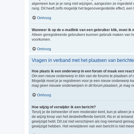
algemeen kun je je rang niet wijzigen, aangezien ze ingestel
rang. Dit heeft zelfs mogelijk het tegenovergestelde effect, e
Omhoog
Wanneer ik op de e-maillink van een gebruiker klik, moet i
Alleen geregistreerde gebruikers kunnen gebruik maken van he
voorkomen.
Omhoog
Vragen in verband met het plaatsen van bericht
Hoe plaats ik een onderwerp in een forum of maak een react
Om een nieuw onderwerp in één van de forums te plaatsen of 
Mogelijk moet je je registreren voor je een nieuw onderwerp k
mag geen nieuwe onderwerpen in dit forum plaatsen, je mag ni
Omhoog
Hoe wijzig of verwijder ik een bericht?
Tenzij je de beheerder of een moderator bent, kun je alleen je 
de
wijzig
knop van het desbetreffende bericht. Als er al iemand o
gewijzigd hebt. Dit zal niet verschijnen als nog niemand gere
gewijzigd hebben. Het verwijderen van een bericht is niet mee