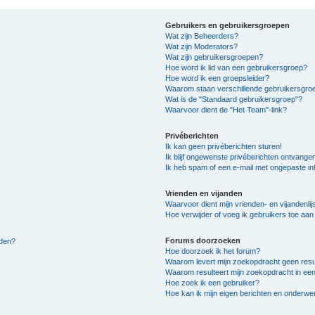
Gebruikers en gebruikersgroepen
Wat zijn Beheerders?
Wat zijn Moderators?
Wat zijn gebruikersgroepen?
Hoe word ik lid van een gebruikersgroep?
Hoe word ik een groepsleider?
Waarom staan verschillende gebruikersgroe
Wat is de "Standaard gebruikersgroep"?
Waarvoor dient de "Het Team"-link?
Privéberichten
Ik kan geen privéberichten sturen!
Ik blijf ongewenste privéberichten ontvange
Ik heb spam of een e-mail met ongepaste i
Vrienden en vijanden
Waarvoor dient mijn vrienden- en vijandenlij
Hoe verwijder of voeg ik gebruikers toe aan m
Forums doorzoeken
lden?
Hoe doorzoek ik het forum?
Waarom levert mijn zoekopdracht geen resu
Waarom resulteert mijn zoekopdracht in een
Hoe zoek ik een gebruiker?
Hoe kan ik mijn eigen berichten en onderw