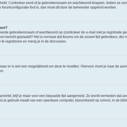
 hebt. Controleer eerst of je gebruikersnaam en wachtwoord kloppen. Indien ze cor
 de forumconfiguratie fout is, dan moet dit door de beheerder opgelost worden.
den!?
eerde gebruikersnaam of wachtwoord op (controleer de e-mail met je registratie g
it een bericht geplaatst? Het is normaal dat forums om de zoveel tijd gebruikers, di
e registreren en meng je in de discussies.
 maar er is wel een mogelijkheid om deze te resetten. Hiervoor moet je naar de a
en.
aanvinkt, blijf je maar voor een bepaalde tijd aangemeld. Zo wordt vermeden dat a
ls je gebruik maakt van een openbare computer, bijvoorbeeld op school, in de biblio