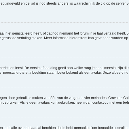
 hebt ingevuld en de tijd is nog steeds anders, is waarschijnlijk de tijd op de serv
niet geïnstalleerd heeft, of dat nog niemand het forum in je taal vertaald heeft. Je
ag je gerust de vertaling maken. Meer informatie hieromtrent kan gevonden worden o
richten leest. De eerste afbeelding geeft aan welke rang je hebt, meestal zijn dit 
e, meestal grotere, afbeelding staan, beter bekend als een avatar. Deze afbeelding 
oegen door gebruik te maken van één van de volgende vier methodes: Gravatar, Gale
n gebruiken. Als je geen avatars kunt gebruiken, neem dan contact op met een beh
indicatie over het aantal berchten dat je hebt gemaakt of om bepaalde gebruikers 