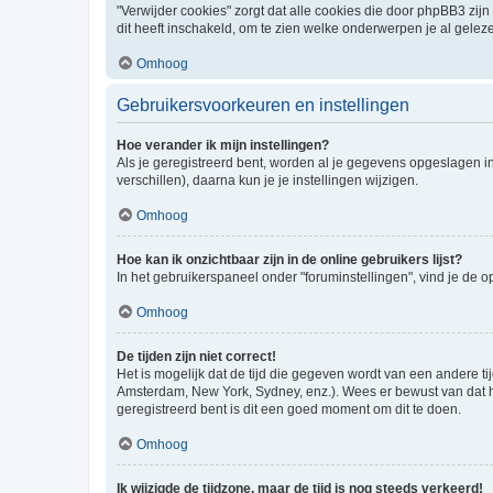
"Verwijder cookies" zorgt dat alle cookies die door phpBB3 z
dit heeft inschakeld, om te zien welke onderwerpen je al gelez
Omhoog
Gebruikersvoorkeuren en instellingen
Hoe verander ik mijn instellingen?
Als je geregistreerd bent, worden al je gegevens opgeslagen i
verschillen), daarna kun je je instellingen wijzigen.
Omhoog
Hoe kan ik onzichtbaar zijn in de online gebruikers lijst?
In het gebruikerspaneel onder "foruminstellingen", vind je de o
Omhoog
De tijden zijn niet correct!
Het is mogelijk dat de tijd die gegeven wordt van een andere ti
Amsterdam, New York, Sydney, enz.). Wees er bewust van dat he
geregistreerd bent is dit een goed moment om dit te doen.
Omhoog
Ik wijzigde de tijdzone, maar de tijd is nog steeds verkeerd!