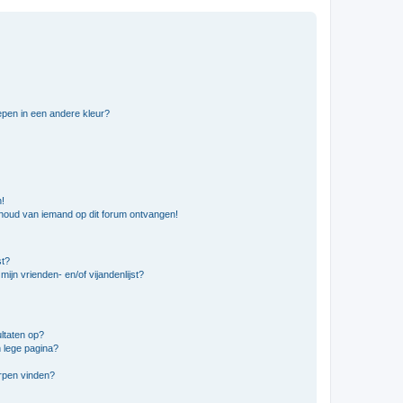
pen in een andere kleur?
n!
nhoud van iemand op dit forum ontvangen!
st?
ijn vrienden- en/of vijandenlijst?
ltaten op?
 lege pagina?
erpen vinden?