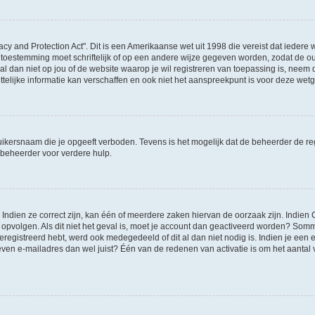
acy and Protection Act". Dit is een Amerikaanse wet uit 1998 die vereist dat ieder
 toestemming moet schriftelijk of op een andere wijze gegeven worden, zodat de 
et al dan niet op jou of de website waarop je wil registreren van toepassing is, nee
lijke informatie kan verschaffen en ook niet het aanspreekpunt is voor deze wetge
ikersnaam die je opgeeft verboden. Tevens is het mogelijk dat de beheerder de regi
beheerder voor verdere hulp.
ndien ze correct zijn, kan één of meerdere zaken hiervan de oorzaak zijn. Indien C
es opvolgen. Als dit niet het geval is, moet je account dan geactiveerd worden? S
geregistreerd hebt, werd ook medegedeeld of dit al dan niet nodig is. Indien je een
ven e-mailadres dan wel juist? Één van de redenen van activatie is om het aantal va