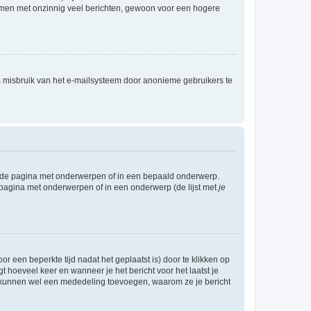
ammen met onzinnig veel berichten, gewoon voor een hogere
m misbruik van het e-mailsysteem door anonieme gebruikers te
l de pagina met onderwerpen of in een bepaald onderwerp.
 pagina met onderwerpen of in een onderwerp (de lijst met
je
r een beperkte tijd nadat het geplaatst is) door te klikken op
gt hoeveel keer en wanneer je het bericht voor het laatst je
Zij kunnen wel een mededeling toevoegen, waarom ze je bericht