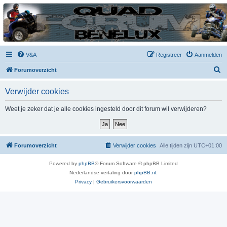
| QFB |
Hét quadforum van de Benelux
V&A
Registreer
Aanmelden
Z
Forumoverzicht
o
Verwijder cookies
e
k
Weet je zeker dat je alle cookies ingesteld door dit forum wil verwijderen?
Forumoverzicht
Verwijder cookies
Alle tijden zijn
UTC+01:00
Powered by
phpBB
® Forum Software © phpBB Limited
Nederlandse vertaling door
phpBB.nl
.
Privacy
|
Gebruikersvoorwaarden