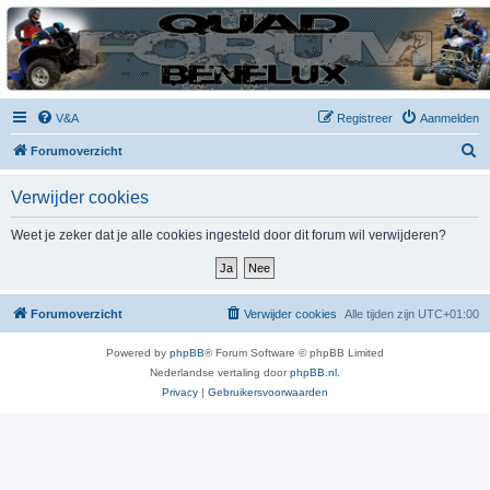
| QFB |
Hét quadforum van de Benelux
V&A
Registreer
Aanmelden
Z
Forumoverzicht
o
Verwijder cookies
e
k
Weet je zeker dat je alle cookies ingesteld door dit forum wil verwijderen?
Forumoverzicht
Verwijder cookies
Alle tijden zijn
UTC+01:00
Powered by
phpBB
® Forum Software © phpBB Limited
Nederlandse vertaling door
phpBB.nl
.
Privacy
|
Gebruikersvoorwaarden