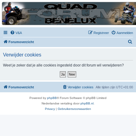
| QFB |
Hét quadforum van de Benelux
V&A
Registreer
Aanmelden
Z
Forumoverzicht
o
Verwijder cookies
e
k
Weet je zeker dat je alle cookies ingesteld door dit forum wil verwijderen?
Forumoverzicht
Verwijder cookies
Alle tijden zijn
UTC+01:00
Powered by
phpBB
® Forum Software © phpBB Limited
Nederlandse vertaling door
phpBB.nl
.
Privacy
|
Gebruikersvoorwaarden