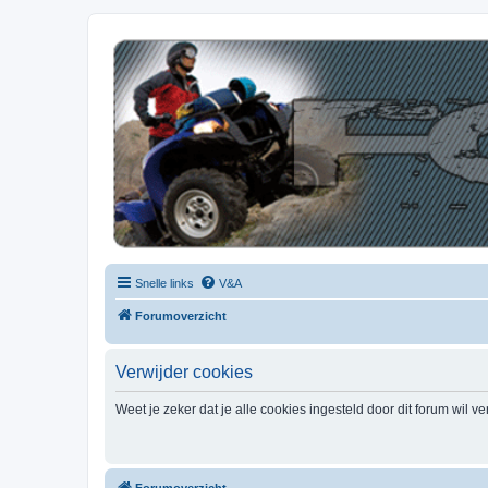
| QFB |
Hét quadforum van de Benelux
Snelle links
V&A
Forumoverzicht
Verwijder cookies
Weet je zeker dat je alle cookies ingesteld door dit forum wil v