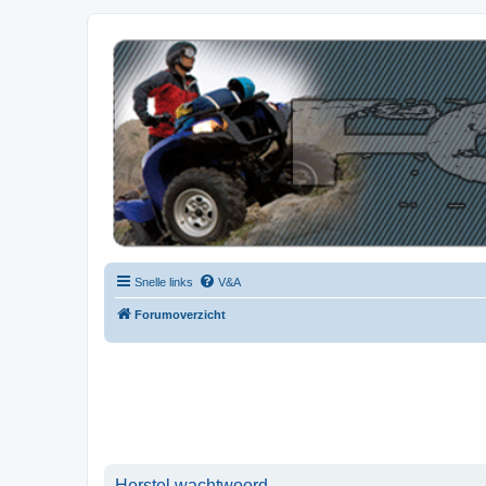
| QFB |
Hét quadforum van de Benelux
Snelle links
V&A
Forumoverzicht
Herstel wachtwoord