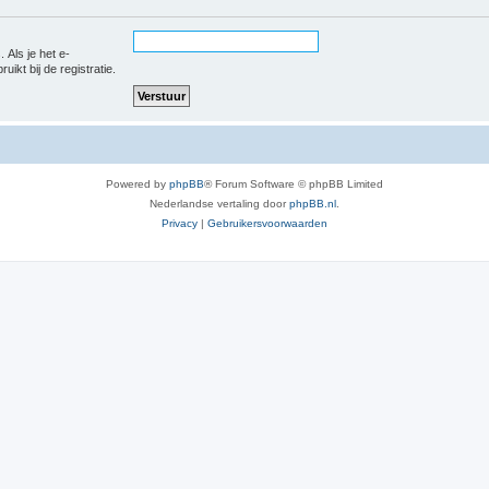
 Als je het e-
uikt bij de registratie.
Powered by
phpBB
® Forum Software © phpBB Limited
Nederlandse vertaling door
phpBB.nl
.
Privacy
|
Gebruikersvoorwaarden