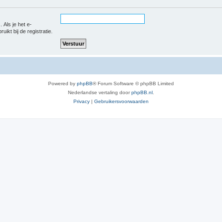
 Als je het e-
uikt bij de registratie.
Powered by
phpBB
® Forum Software © phpBB Limited
Nederlandse vertaling door
phpBB.nl
.
Privacy
|
Gebruikersvoorwaarden