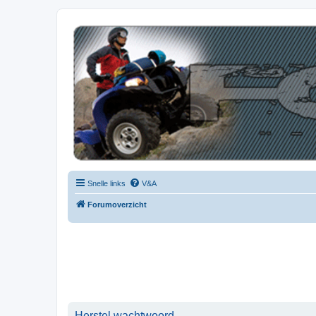
| QFB |
Hét quadforum van de Benelux
Snelle links
V&A
Forumoverzicht
Herstel wachtwoord