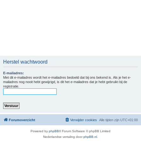
Herstel wachtwoord
E-mailadres:
Met dit e-mailadres wordt het e-mailadres bedoeld dat bij ons bekend is. Als je het e-
mailadres nog nooit hebt gewijzigd, is dit het e-mailadres dat je hebt gebruikt bij de
registratie.
Forumoverzicht
Verwijder cookies
Alle tijden zijn
UTC+01:00
Powered by
phpBB
® Forum Software © phpBB Limited
Nederlandse vertaling door
phpBB.nl
.