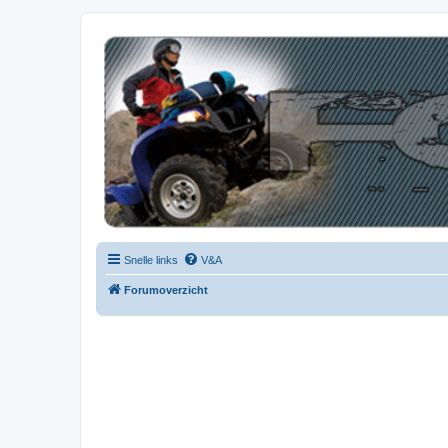
| QFB |
Hét quadforum van de Benelux
Snelle links
V&A
Forumoverzicht