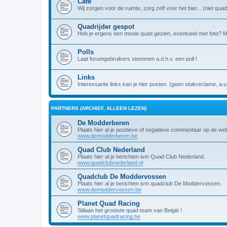
Café
Wij zorgen voor de ruimte, zorg zelf voor het bier... (niet q
Quadrijder gespot
Heb je ergens een mooie quad gezien, eventueel met foto? Miss
Polls
Laat forumgebruikers stemmen a.d.h.v. een poll !
Links
Interessante links kan je hier posten. (geen sluikreclame, a.u
PARTNERS (ARCHIEF, ALLEEN LEZEN)
De Modderberen
Plaats hier al je positieve of negatieve commentaar op de w
www.demodderberen.be
Quad Club Nederland
Plaats hier al je berichten ivm Quad Club Nederland.
www.quadclubnederland.nl
Quadclub De Moddervossen
Plaats hier al je berichten ivm quadclub De Moddervossen.
www.demoddervossen.be
Planet Quad Racing
Stilaan het grootste quad team van België !
www.planetquadracing.be