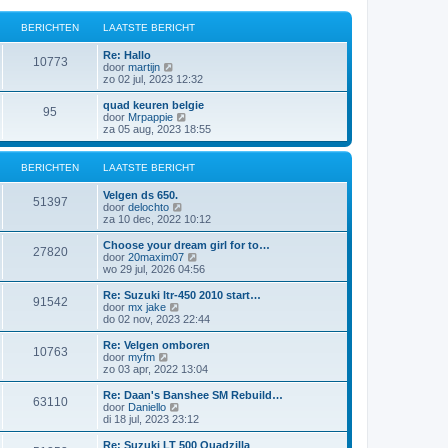
BERICHTEN
LAATSTE BERICHT
Re: Hallo
10773
B
door
martijn
e
zo 02 jul, 2023 12:32
k
i
quad keuren belgie
95
j
B
door
Mrpappie
k
e
za 05 aug, 2023 18:55
l
k
a
i
a
j
BERICHTEN
LAATSTE BERICHT
t
k
s
l
Velgen ds 650.
t
a
51397
B
door
delochto
e
a
e
za 10 dec, 2022 10:12
b
t
k
e
s
i
Choose your dream girl for to…
r
t
27820
j
B
door
20maxim07
i
e
k
e
wo 29 jul, 2026 04:56
c
b
l
k
h
e
a
i
t
Re: Suzuki ltr-450 2010 start…
r
91542
a
j
B
door
mx jake
i
t
k
e
do 02 nov, 2023 22:44
c
s
l
k
h
t
a
i
t
Re: Velgen omboren
e
10763
a
j
B
door
myfm
b
t
k
e
zo 03 apr, 2022 13:04
e
s
l
k
r
t
a
i
Re: Daan's Banshee SM Rebuild…
i
e
63110
a
j
B
door
Daniello
c
b
t
k
e
di 18 jul, 2023 23:12
h
e
s
l
k
t
r
t
a
i
Re: Suzuki LT 500 Quadzilla
i