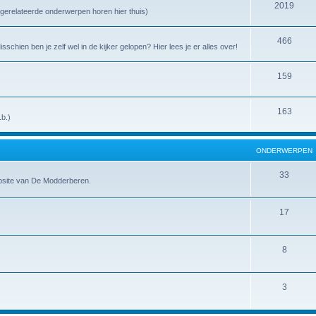
2019
uadgerelateerde onderwerpen horen hier thuis)
466
chien ben je zelf wel in de kijker gelopen? Hier lees je er alles over!
159
163
.b.)
ONDERWERPEN
33
ebsite van De Modderberen.
17
8
3