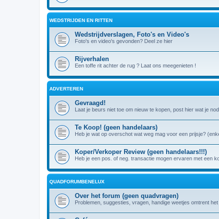
WEDSTRIJDEN EN RITTEN
Wedstrijdverslagen, Foto's en Video's
Foto's en video's gevonden? Deel ze hier
Rijverhalen
Een toffe rit achter de rug ? Laat ons meegenieten !
ADVERTEREN
Gevraagd!
Laat je beurs niet toe om nieuw te kopen, post hier wat je nod
Te Koop! (geen handelaars)
Heb je wat op overschot wat weg mag voor een prijsje? (enke
Koper/Verkoper Review (geen handelaars!!!)
Heb je een pos. of neg. transactie mogen ervaren met een k
QUADFORUMBENELUX
Over het forum (geen quadvragen)
Problemen, suggesties, vragen, handige weetjes omtrent het fo