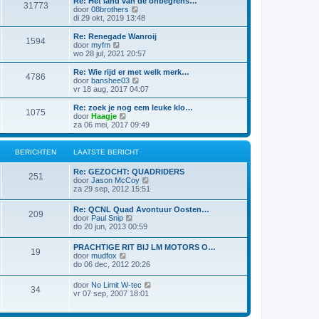
Re: Het land van de onbegrens…
r
t
31773
j
B
door
08brothers
i
e
k
e
di 29 okt, 2019 13:48
c
b
l
k
h
e
a
i
t
Re: Renegade Wanroij
r
1594
a
j
B
door
myfm
i
t
k
e
wo 28 jul, 2021 20:57
c
s
l
k
h
t
a
i
t
Re: Wie rijd er met welk merk…
e
4786
a
j
B
door
banshee03
b
t
k
e
vr 18 aug, 2017 04:07
e
s
l
k
r
t
a
i
Re: zoek je nog eem leuke klo…
i
e
1075
a
j
B
door
Haagje
c
b
t
k
e
za 06 mei, 2017 09:49
h
e
s
l
k
t
r
t
a
i
i
e
a
j
BERICHTEN
LAATSTE BERICHT
c
b
t
k
h
e
s
l
t
Re: GEZOCHT: QUADRIDERS
r
t
a
251
B
door
Jason McCoy
i
e
a
e
za 29 sep, 2012 15:51
c
b
t
k
h
e
s
i
t
r
Re: QCNL Quad Avontuur Oosten…
t
209
j
i
B
door
Paul Snip
e
k
c
e
do 20 jun, 2013 00:59
b
l
h
k
e
a
t
i
r
PRACHTIGE RIT BIJ LM MOTORS O…
a
19
j
i
B
door
mudfox
t
k
c
e
do 06 dec, 2012 20:26
s
l
h
k
t
a
t
i
e
B
door
No Limit W-tec
a
34
j
b
e
vr 07 sep, 2007 18:01
t
k
e
k
s
l
r
i
t
a
i
j