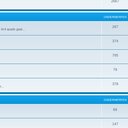
2667
ONDERWERPEN
267
 4x4 quads gaat...
374
795
79
378
...
ONDERWERPEN
69
147