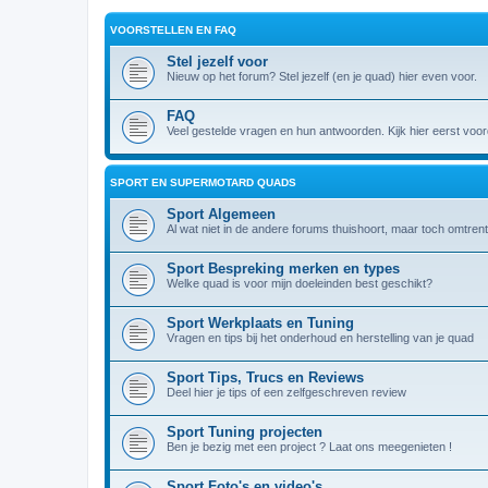
VOORSTELLEN EN FAQ
Stel jezelf voor
Nieuw op het forum? Stel jezelf (en je quad) hier even voor.
FAQ
Veel gestelde vragen en hun antwoorden. Kijk hier eerst voord
SPORT EN SUPERMOTARD QUADS
Sport Algemeen
Al wat niet in de andere forums thuishoort, maar toch omtrent
Sport Bespreking merken en types
Welke quad is voor mijn doeleinden best geschikt?
Sport Werkplaats en Tuning
Vragen en tips bij het onderhoud en herstelling van je quad
Sport Tips, Trucs en Reviews
Deel hier je tips of een zelfgeschreven review
Sport Tuning projecten
Ben je bezig met een project ? Laat ons meegenieten !
Sport Foto's en video's