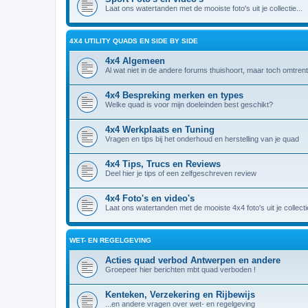
Laat ons watertanden met de mooiste foto's uit je collectie...
4X4 UTILITY QUADS EN SIDE BY SIDE
4x4 Algemeen
Al wat niet in de andere forums thuishoort, maar toch omtrent
4x4 Bespreking merken en types
Welke quad is voor mijn doeleinden best geschikt?
4x4 Werkplaats en Tuning
Vragen en tips bij het onderhoud en herstelling van je quad
4x4 Tips, Trucs en Reviews
Deel hier je tips of een zelfgeschreven review
4x4 Foto's en video's
Laat ons watertanden met de mooiste 4x4 foto's uit je collectie
WET- EN REGELGEVING
Acties quad verbod Antwerpen en andere
Groepeer hier berichten mbt quad verboden !
Kenteken, Verzekering en Rijbewijs
...en andere vragen over wet- en regelgeving