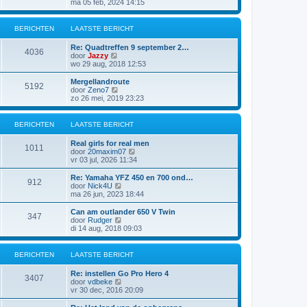
e
ma 05 feb, 2024 14:15
c
b
l
k
h
e
a
i
t
r
a
j
BERICHTEN
LAATSTE BERICHT
i
t
k
c
s
l
h
Re: Quadtreffen 9 september 2…
t
a
4036
t
B
door
Jazzy
e
a
e
wo 29 aug, 2018 12:53
b
t
k
e
s
i
Mergellandroute
r
t
5192
j
B
door
Zeno7
i
e
k
e
zo 26 mei, 2019 23:23
c
b
l
k
h
e
a
i
t
r
a
j
BERICHTEN
LAATSTE BERICHT
i
t
k
c
s
l
h
Real girls for real men
t
a
1011
t
B
door
20maxim07
e
a
e
vr 03 jul, 2026 11:34
b
t
k
e
s
i
Re: Yamaha YFZ 450 en 700 ond…
r
t
912
j
B
door
Nick4U
i
e
k
e
ma 26 jun, 2023 18:44
c
b
l
k
h
e
a
i
t
Can am outlander 650 V Twin
r
347
a
j
B
door
Rudger
i
t
k
e
di 14 aug, 2018 09:03
c
s
l
k
h
t
a
i
t
e
a
j
BERICHTEN
LAATSTE BERICHT
b
t
k
e
s
l
Re: instellen Go Pro Hero 4
r
t
a
3407
B
door
vdbeke
i
e
a
e
vr 30 dec, 2016 20:09
c
b
t
k
h
e
s
i
t