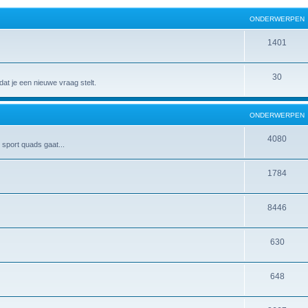
ONDERWERPEN
1401
30
at je een nieuwe vraag stelt.
ONDERWERPEN
4080
 sport quads gaat...
1784
8446
630
648