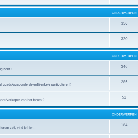
ONDERWERPEN
356
320
ONDERWERPEN
346
ig hebt !
285
l quads/quadonderdelen!)(enkele particulieren!)
52
oper/verkoper van het forum ?
ONDERWERPEN
184
rum zelf, vind je hier...