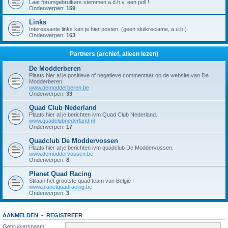
Laat forumgebruikers stemmen a.d.h.v. een poll !
Onderwerpen:
159
Links
Interessante links kan je hier posten. (geen sluikreclame, a.u.b.)
Onderwerpen:
163
Partners (archief, alleen lezen)
De Modderberen
Plaats hier al je positieve of negatieve commentaar op de website van De
Modderberen.
www.demodderberen.be
Onderwerpen:
33
Quad Club Nederland
Plaats hier al je berichten ivm Quad Club Nederland.
www.quadclubnederland.nl
Onderwerpen:
17
Quadclub De Moddervossen
Plaats hier al je berichten ivm quadclub De Moddervossen.
www.demoddervossen.be
Onderwerpen:
8
Planet Quad Racing
Stilaan het grootste quad team van België !
www.planetquadracing.be
Onderwerpen:
3
AANMELDEN
•
REGISTREER
Gebruikersnaam: