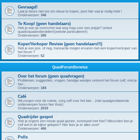
Gevraagd!
Laat je beurs niet toe om nieuw te kopen, post hier wat je nodig hebt !
Onderwerpen:
346
Te Koop! (geen handelaars)
Heb je wat op overschot wat weg mag voor een prijsje? (enkel
quads/quadonderdelen!)(enkele particulieren!)
Onderwerpen:
285
Koper/Verkoper Review (geen handelaars!!!)
Heb je een pos. of neg. transactie mogen ervaren met een koper/verkoper van
het forum ?
Onderwerpen:
52
QuadForumBenelux
Over het forum (geen quadvragen)
Problemen, suggesties, vragen, handige weetjes omtrent het forum zelf, vind je
hier...
Onderwerpen:
184
Café
Wij zorgen voor de ruimte, zorg zelf voor het bier... (niet quadgerelateerde
onderwerpen horen hier thuis)
Onderwerpen:
2019
Quadrijder gespot
Heb je ergens een mooie quad gezien, eventueel met foto? Misschien ben je
zelf wel in de kijker gelopen? Hier lees je er alles over!
Onderwerpen:
466
Polls