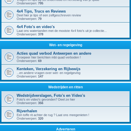
Onderwerpen:
795
4x4 Tips, Trucs en Reviews
Deel hier je tips of een zelfgeschreven review
Onderwerpen:
79
4x4 Foto's en video's
Laat ons watertanden met de mooiste 4x4 foto's uit je collectie...
Onderwerpen:
378
Wet- en regelgeving
Acties quad verbod Antwerpen en andere
Groepeer hier berichten mbt quad verboden !
Onderwerpen:
69
Kenteken, Verzekering en Rijbewijs
...en andere vragen over wet- en regelgeving
Onderwerpen:
147
Wedstrijden en ritten
Wedstrijdverslagen, Foto's en Video's
Foto's en video's gevonden? Deel ze hier
Onderwerpen:
356
Rijverhalen
Een toffe rit achter de rug ? Laat ons meegenieten !
Onderwerpen:
320
Adverteren