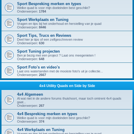
Sport Bespreking merken en types
Welke quad is voor mijn doeleinden best geschikt?
Onderwerpen:
1784
Sport Werkplaats en Tuning
Vragen en tips bij het onderhoud en herstelling van je quad
Onderwerpen:
8446
Sport Tips, Trucs en Reviews
Deel hier je tips of een zelfgeschreven review
Onderwerpen:
630
Sport Tuning projecten
Ben je bezig met een project ? Laat ons meegenieten !
Onderwerpen:
648
Sport Foto's en video's
Laat ons watertanden met de mooiste foto's uit je collectie...
Onderwerpen:
2667
4x4 Utility Quads en Side by Side
4x4 Algemeen
Al wat niet in de andere forums thuishoort, maar toch omtrent 4x4 quads
gaat...
Onderwerpen:
267
4x4 Bespreking merken en types
Welke quad is voor mijn doeleinden best geschikt?
Onderwerpen:
374
4x4 Werkplaats en Tuning
Vragen en tips bij het onderhoud en herstelling van je quad