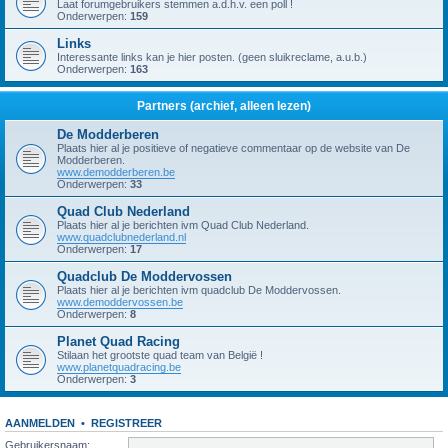
Laat forumgebruikers stemmen a.d.h.v. een poll !
Onderwerpen:
159
Links
Interessante links kan je hier posten. (geen sluikreclame, a.u.b.)
Onderwerpen:
163
Partners (archief, alleen lezen)
De Modderberen
Plaats hier al je positieve of negatieve commentaar op de website van De
Modderberen.
www.demodderberen.be
Onderwerpen:
33
Quad Club Nederland
Plaats hier al je berichten ivm Quad Club Nederland.
www.quadclubnederland.nl
Onderwerpen:
17
Quadclub De Moddervossen
Plaats hier al je berichten ivm quadclub De Moddervossen.
www.demoddervossen.be
Onderwerpen:
8
Planet Quad Racing
Stilaan het grootste quad team van België !
www.planetquadracing.be
Onderwerpen:
3
AANMELDEN
•
REGISTREER
Gebruikersnaam: