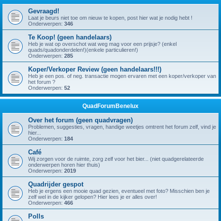
Gevraagd!
Laat je beurs niet toe om nieuw te kopen, post hier wat je nodig hebt !
Onderwerpen:
346
Te Koop! (geen handelaars)
Heb je wat op overschot wat weg mag voor een prijsje? (enkel
quads/quadonderdelen!)(enkele particulieren!)
Onderwerpen:
285
Koper/Verkoper Review (geen handelaars!!!)
Heb je een pos. of neg. transactie mogen ervaren met een koper/verkoper van
het forum ?
Onderwerpen:
52
QuadForumBenelux
Over het forum (geen quadvragen)
Problemen, suggesties, vragen, handige weetjes omtrent het forum zelf, vind je
hier...
Onderwerpen:
184
Café
Wij zorgen voor de ruimte, zorg zelf voor het bier... (niet quadgerelateerde
onderwerpen horen hier thuis)
Onderwerpen:
2019
Quadrijder gespot
Heb je ergens een mooie quad gezien, eventueel met foto? Misschien ben je
zelf wel in de kijker gelopen? Hier lees je er alles over!
Onderwerpen:
466
Polls