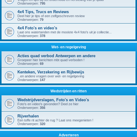
Onderwerpen:
795
4x4 Tips, Trucs en Reviews
Deel hier je tips of een zelfgeschreven review
Onderwerpen:
79
4x4 Foto's en video's
Laat ons watertanden met de mooiste 4x4 foto's uit je collectie...
Onderwerpen:
378
Wet- en regelgeving
Acties quad verbod Antwerpen en andere
Groepeer hier berichten mbt quad verboden !
Onderwerpen:
69
Kenteken, Verzekering en Rijbewijs
...en andere vragen over wet- en regelgeving
Onderwerpen:
147
Wedstrijden en ritten
Wedstrijdverslagen, Foto's en Video's
Foto's en video's gevonden? Deel ze hier
Onderwerpen:
356
Rijverhalen
Een toffe rit achter de rug ? Laat ons meegenieten !
Onderwerpen:
320
Adverteren