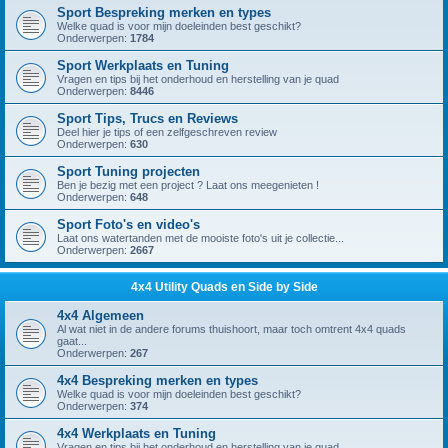
Sport Bespreking merken en types
Welke quad is voor mijn doeleinden best geschikt?
Onderwerpen:
1784
Sport Werkplaats en Tuning
Vragen en tips bij het onderhoud en herstelling van je quad
Onderwerpen:
8446
Sport Tips, Trucs en Reviews
Deel hier je tips of een zelfgeschreven review
Onderwerpen:
630
Sport Tuning projecten
Ben je bezig met een project ? Laat ons meegenieten !
Onderwerpen:
648
Sport Foto's en video's
Laat ons watertanden met de mooiste foto's uit je collectie...
Onderwerpen:
2667
4x4 Utility Quads en Side by Side
4x4 Algemeen
Al wat niet in de andere forums thuishoort, maar toch omtrent 4x4 quads
gaat...
Onderwerpen:
267
4x4 Bespreking merken en types
Welke quad is voor mijn doeleinden best geschikt?
Onderwerpen:
374
4x4 Werkplaats en Tuning
Vragen en tips bij het onderhoud en herstelling van je quad