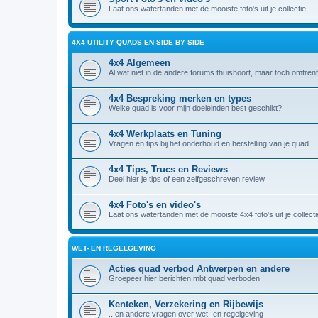
Laat ons watertanden met de mooiste foto's uit je collectie...
4X4 UTILITY QUADS EN SIDE BY SIDE
4x4 Algemeen
Al wat niet in de andere forums thuishoort, maar toch omtrent
4x4 Bespreking merken en types
Welke quad is voor mijn doeleinden best geschikt?
4x4 Werkplaats en Tuning
Vragen en tips bij het onderhoud en herstelling van je quad
4x4 Tips, Trucs en Reviews
Deel hier je tips of een zelfgeschreven review
4x4 Foto's en video's
Laat ons watertanden met de mooiste 4x4 foto's uit je collectie
WET- EN REGELGEVING
Acties quad verbod Antwerpen en andere
Groepeer hier berichten mbt quad verboden !
Kenteken, Verzekering en Rijbewijs
...en andere vragen over wet- en regelgeving