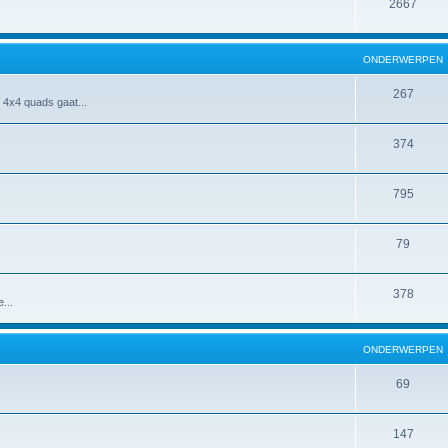
2667
ONDERWERPEN
267
 4x4 quads gaat...
374
795
79
378
...
ONDERWERPEN
69
147