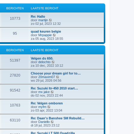
BERICHTEN
LAATSTE BERICHT
Re: Hallo
10773
B
door
martijn
e
zo 02 jul, 2023 12:32
k
i
quad keuren belgie
95
j
B
door
Mrpappie
k
e
za 05 aug, 2023 18:55
l
k
a
i
a
j
BERICHTEN
LAATSTE BERICHT
t
k
s
l
Velgen ds 650.
t
a
51397
B
door
delochto
e
a
e
za 10 dec, 2022 10:12
b
t
k
e
s
i
Choose your dream girl for to…
r
t
27820
j
B
door
20maxim07
i
e
k
e
wo 29 jul, 2026 04:56
c
b
l
k
h
e
a
i
t
Re: Suzuki ltr-450 2010 start…
r
91542
a
j
B
door
mx jake
i
t
k
e
do 02 nov, 2023 22:44
c
s
l
k
h
t
a
i
t
Re: Velgen omboren
e
10763
a
j
B
door
myfm
b
t
k
e
zo 03 apr, 2022 13:04
e
s
l
k
r
t
a
i
Re: Daan's Banshee SM Rebuild…
i
e
63110
a
j
B
door
Daniello
c
b
t
k
e
di 18 jul, 2023 23:12
h
e
s
l
k
t
r
t
a
i
Re: Suzuki LT 500 Quadzilla
i