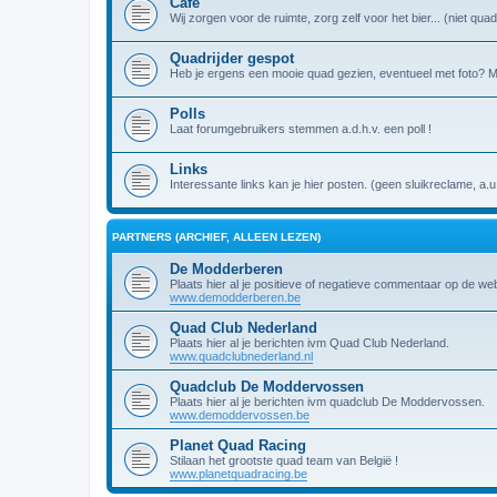
Café
Wij zorgen voor de ruimte, zorg zelf voor het bier... (niet q
Quadrijder gespot
Heb je ergens een mooie quad gezien, eventueel met foto? Miss
Polls
Laat forumgebruikers stemmen a.d.h.v. een poll !
Links
Interessante links kan je hier posten. (geen sluikreclame, a.u
PARTNERS (ARCHIEF, ALLEEN LEZEN)
De Modderberen
Plaats hier al je positieve of negatieve commentaar op de w
www.demodderberen.be
Quad Club Nederland
Plaats hier al je berichten ivm Quad Club Nederland.
www.quadclubnederland.nl
Quadclub De Moddervossen
Plaats hier al je berichten ivm quadclub De Moddervossen.
www.demoddervossen.be
Planet Quad Racing
Stilaan het grootste quad team van België !
www.planetquadracing.be