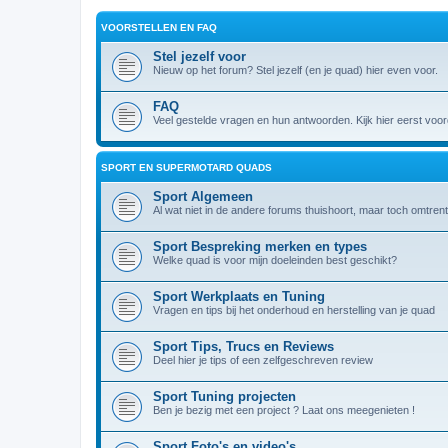
VOORSTELLEN EN FAQ
Stel jezelf voor
Nieuw op het forum? Stel jezelf (en je quad) hier even voor.
FAQ
Veel gestelde vragen en hun antwoorden. Kijk hier eerst voord
SPORT EN SUPERMOTARD QUADS
Sport Algemeen
Al wat niet in de andere forums thuishoort, maar toch omtrent
Sport Bespreking merken en types
Welke quad is voor mijn doeleinden best geschikt?
Sport Werkplaats en Tuning
Vragen en tips bij het onderhoud en herstelling van je quad
Sport Tips, Trucs en Reviews
Deel hier je tips of een zelfgeschreven review
Sport Tuning projecten
Ben je bezig met een project ? Laat ons meegenieten !
Sport Foto's en video's