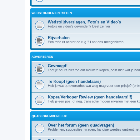
WEDSTRIJDEN EN RITTEN
Wedstrijdverslagen, Foto's en Video's
Foto's en video's gevonden? Deel ze hier
Rijverhalen
Een toffe rit achter de rug ? Laat ons meegenieten !
ADVERTEREN
Gevraagd!
Laat je beurs niet toe om nieuw te kopen, post hier wat je nod
Te Koop! (geen handelaars)
Heb je wat op overschot wat weg mag voor een prijsje? (enke
Koper/Verkoper Review (geen handelaars!!!)
Heb je een pos. of neg. transactie mogen ervaren met een k
QUADFORUMBENELUX
Over het forum (geen quadvragen)
Problemen, suggesties, vragen, handige weetjes omtrent het fo