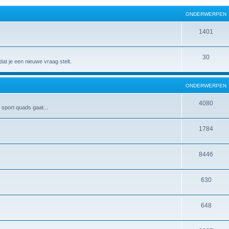
ONDERWERPEN
1401
30
at je een nieuwe vraag stelt.
ONDERWERPEN
4080
 sport quads gaat...
1784
8446
630
648