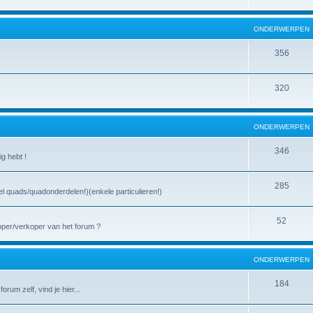
ONDERWERPEN
356
320
ONDERWERPEN
346
ig hebt !
285
l quads/quadonderdelen!)(enkele particulieren!)
52
oper/verkoper van het forum ?
ONDERWERPEN
184
rum zelf, vind je hier...