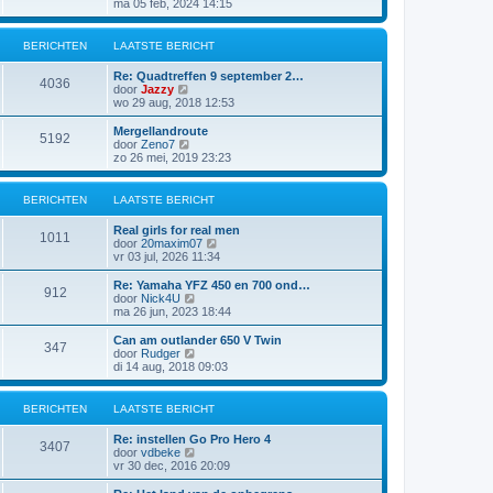
e
ma 05 feb, 2024 14:15
c
b
l
k
h
e
a
i
t
r
a
j
BERICHTEN
LAATSTE BERICHT
i
t
k
c
s
l
h
Re: Quadtreffen 9 september 2…
t
a
4036
t
B
door
Jazzy
e
a
e
wo 29 aug, 2018 12:53
b
t
k
e
s
i
Mergellandroute
r
t
5192
j
B
door
Zeno7
i
e
k
e
zo 26 mei, 2019 23:23
c
b
l
k
h
e
a
i
t
r
a
j
BERICHTEN
LAATSTE BERICHT
i
t
k
c
s
l
h
Real girls for real men
t
a
1011
t
B
door
20maxim07
e
a
e
vr 03 jul, 2026 11:34
b
t
k
e
s
i
Re: Yamaha YFZ 450 en 700 ond…
r
t
912
j
B
door
Nick4U
i
e
k
e
ma 26 jun, 2023 18:44
c
b
l
k
h
e
a
i
t
Can am outlander 650 V Twin
r
347
a
j
B
door
Rudger
i
t
k
e
di 14 aug, 2018 09:03
c
s
l
k
h
t
a
i
t
e
a
j
BERICHTEN
LAATSTE BERICHT
b
t
k
e
s
l
Re: instellen Go Pro Hero 4
r
t
a
3407
B
door
vdbeke
i
e
a
e
vr 30 dec, 2016 20:09
c
b
t
k
h
e
s
i
t