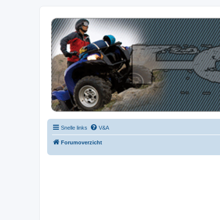
| QFB |
Hét quadforum van de Benelux
Snelle links
V&A
Forumoverzicht