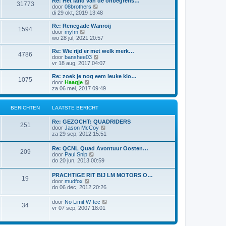
Re: Het land van de onbegrens…
r
t
31773
j
B
door
08brothers
i
e
k
e
di 29 okt, 2019 13:48
c
b
l
k
h
e
a
i
t
Re: Renegade Wanroij
r
1594
a
j
B
door
myfm
i
t
k
e
wo 28 jul, 2021 20:57
c
s
l
k
h
t
a
i
t
Re: Wie rijd er met welk merk…
e
4786
a
j
B
door
banshee03
b
t
k
e
vr 18 aug, 2017 04:07
e
s
l
k
r
t
a
i
Re: zoek je nog eem leuke klo…
i
e
1075
a
j
B
door
Haagje
c
b
t
k
e
za 06 mei, 2017 09:49
h
e
s
l
k
t
r
t
a
i
i
e
a
j
BERICHTEN
LAATSTE BERICHT
c
b
t
k
h
e
s
l
t
Re: GEZOCHT: QUADRIDERS
r
t
a
251
B
door
Jason McCoy
i
e
a
e
za 29 sep, 2012 15:51
c
b
t
k
h
e
s
i
t
r
Re: QCNL Quad Avontuur Oosten…
t
209
j
i
B
door
Paul Snip
e
k
c
e
do 20 jun, 2013 00:59
b
l
h
k
e
a
t
i
r
PRACHTIGE RIT BIJ LM MOTORS O…
a
19
j
i
B
door
mudfox
t
k
c
e
do 06 dec, 2012 20:26
s
l
h
k
t
a
t
i
e
B
door
No Limit W-tec
a
34
j
b
e
vr 07 sep, 2007 18:01
t
k
e
k
s
l
r
i
t
a
i
j