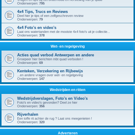
Onderwerpen:
795
4x4 Tips, Trucs en Reviews
Deel hier je tips of een zelfgeschreven review
Onderwerpen:
79
4x4 Foto's en video's
Laat ons watertanden met de mooiste 4x4 foto's uit je collectie...
Onderwerpen:
378
Wet- en regelgeving
Acties quad verbod Antwerpen en andere
Groepeer hier berichten mbt quad verboden !
Onderwerpen:
69
Kenteken, Verzekering en Rijbewijs
...en andere vragen over wet- en regelgeving
Onderwerpen:
147
Wedstrijden en ritten
Wedstrijdverslagen, Foto's en Video's
Foto's en video's gevonden? Deel ze hier
Onderwerpen:
356
Rijverhalen
Een toffe rit achter de rug ? Laat ons meegenieten !
Onderwerpen:
320
Adverteren