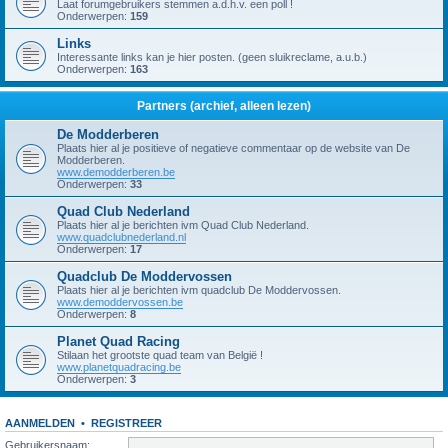
Laat forumgebruikers stemmen a.d.h.v. een poll !
Onderwerpen:
159
Links
Interessante links kan je hier posten. (geen sluikreclame, a.u.b.)
Onderwerpen:
163
Partners (archief, alleen lezen)
De Modderberen
Plaats hier al je positieve of negatieve commentaar op de website van De
Modderberen.
www.demodderberen.be
Onderwerpen:
33
Quad Club Nederland
Plaats hier al je berichten ivm Quad Club Nederland.
www.quadclubnederland.nl
Onderwerpen:
17
Quadclub De Moddervossen
Plaats hier al je berichten ivm quadclub De Moddervossen.
www.demoddervossen.be
Onderwerpen:
8
Planet Quad Racing
Stilaan het grootste quad team van België !
www.planetquadracing.be
Onderwerpen:
3
AANMELDEN
•
REGISTREER
Gebruikersnaam: