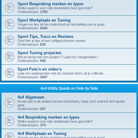
Sport Bespreking merken en types
Welke quad is voor mijn doeleinden best geschikt?
Onderwerpen:
1784
Sport Werkplaats en Tuning
Vragen en tips bij het onderhoud en herstelling van je quad
Onderwerpen:
8446
Sport Tips, Trucs en Reviews
Deel hier je tips of een zelfgeschreven review
Onderwerpen:
630
Sport Tuning projecten
Ben je bezig met een project ? Laat ons meegenieten !
Onderwerpen:
648
Sport Foto's en video's
Laat ons watertanden met de mooiste foto's uit je collectie...
Onderwerpen:
2667
4x4 Utility Quads en Side by Side
4x4 Algemeen
Al wat niet in de andere forums thuishoort, maar toch omtrent 4x4 quads
gaat...
Onderwerpen:
267
4x4 Bespreking merken en types
Welke quad is voor mijn doeleinden best geschikt?
Onderwerpen:
374
4x4 Werkplaats en Tuning
Vragen en tips bij het onderhoud en herstelling van je quad