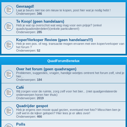
Gevraagd!
Laat je beurs niet toe om nieuw te kopen, post hier wat je nodig hebt !
Onderwerpen:
346
Te Koop! (geen handelaars)
Heb je wat op overschot wat weg mag voor een prijsje? (enkel
quads/quadonderdelen!)(enkele particulieren!)
Onderwerpen:
285
Koper/Verkoper Review (geen handelaars!!!)
Heb je een pos. of neg. transactie mogen ervaren met een koper/verkoper van
het forum ?
Onderwerpen:
52
QuadForumBenelux
Over het forum (geen quadvragen)
Problemen, suggesties, vragen, handige weetjes omtrent het forum zelf, vind je
hier...
Onderwerpen:
184
Café
Wij zorgen voor de ruimte, zorg zelf voor het bier... (niet quadgerelateerde
onderwerpen horen hier thuis)
Onderwerpen:
2019
Quadrijder gespot
Heb je ergens een mooie quad gezien, eventueel met foto? Misschien ben je
zelf wel in de kijker gelopen? Hier lees je er alles over!
Onderwerpen:
466
Polls