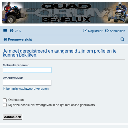
| QFB |
Hét quadforum van de Benelux
V&A
Registreer
Aanmelden
Z
Forumoverzicht
o
Je moet geregistreerd en aangemeld zijn om profielen te
e
kunnen bekijken.
k
Gebruikersnaam:
Wachtwoord:
Ik ben mijn wachtwoord vergeten
Onthouden
Mij deze sessie niet weergeven in de lijst met online gebruikers