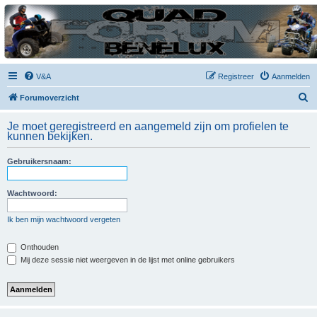
| QFB |
Hét quadforum van de Benelux
V&A
Registreer
Aanmelden
Z
Forumoverzicht
o
Je moet geregistreerd en aangemeld zijn om profielen te
e
kunnen bekijken.
k
Gebruikersnaam:
Wachtwoord:
Ik ben mijn wachtwoord vergeten
Onthouden
Mij deze sessie niet weergeven in de lijst met online gebruikers