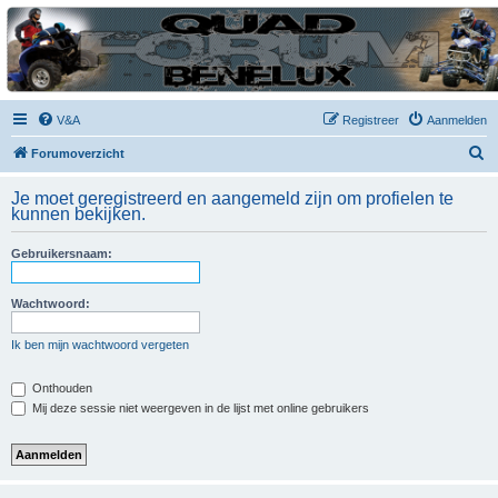
| QFB |
Hét quadforum van de Benelux
V&A
Registreer
Aanmelden
Z
Forumoverzicht
o
Je moet geregistreerd en aangemeld zijn om profielen te
e
kunnen bekijken.
k
Gebruikersnaam:
Wachtwoord:
Ik ben mijn wachtwoord vergeten
Onthouden
Mij deze sessie niet weergeven in de lijst met online gebruikers