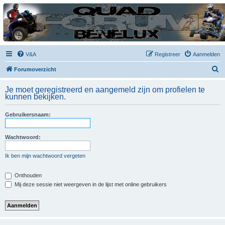
| QFB |
Hét quadforum van de Benelux
V&A
Registreer
Aanmelden
Z
Forumoverzicht
o
Je moet geregistreerd en aangemeld zijn om profielen te
e
kunnen bekijken.
k
Gebruikersnaam:
Wachtwoord:
Ik ben mijn wachtwoord vergeten
Onthouden
Mij deze sessie niet weergeven in de lijst met online gebruikers