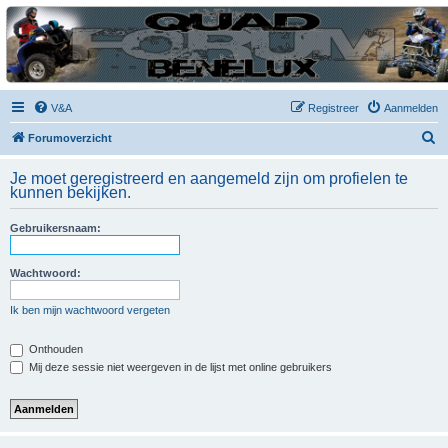
| QFB |
Hét quadforum van de Benelux
V&A
Registreer
Aanmelden
Z
Forumoverzicht
o
Je moet geregistreerd en aangemeld zijn om profielen te
e
kunnen bekijken.
k
Gebruikersnaam:
Wachtwoord:
Ik ben mijn wachtwoord vergeten
Onthouden
Mij deze sessie niet weergeven in de lijst met online gebruikers