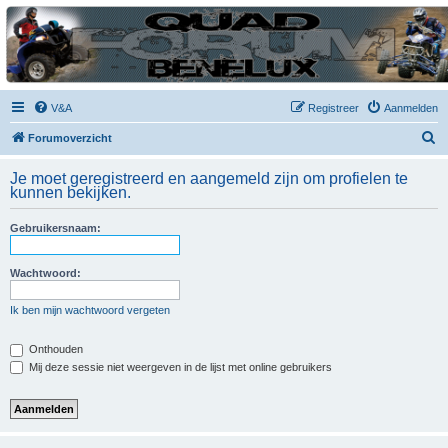
| QFB |
Hét quadforum van de Benelux
V&A
Registreer
Aanmelden
Z
Forumoverzicht
o
Je moet geregistreerd en aangemeld zijn om profielen te
e
kunnen bekijken.
k
Gebruikersnaam:
Wachtwoord:
Ik ben mijn wachtwoord vergeten
Onthouden
Mij deze sessie niet weergeven in de lijst met online gebruikers