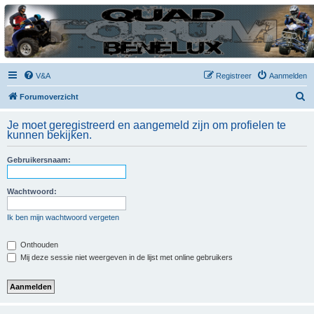
| QFB |
Hét quadforum van de Benelux
V&A
Registreer
Aanmelden
Z
Forumoverzicht
o
Je moet geregistreerd en aangemeld zijn om profielen te
e
kunnen bekijken.
k
Gebruikersnaam:
Wachtwoord:
Ik ben mijn wachtwoord vergeten
Onthouden
Mij deze sessie niet weergeven in de lijst met online gebruikers