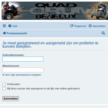
| QFB |
Hét quadforum van de Benelux
V&A
Registreer
Aanmelden
Z
Forumoverzicht
o
Je moet geregistreerd en aangemeld zijn om profielen te
e
kunnen bekijken.
k
Gebruikersnaam:
Wachtwoord:
Ik ben mijn wachtwoord vergeten
Onthouden
Mij deze sessie niet weergeven in de lijst met online gebruikers