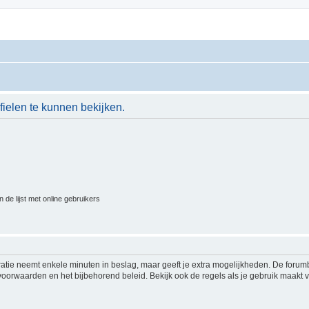
ielen te kunnen bekijken.
 de lijst met online gebruikers
ratie neemt enkele minuten in beslag, maar geeft je extra mogelijkheden. De foru
voorwaarden en het bijbehorend beleid. Bekijk ook de regels als je gebruik maakt v