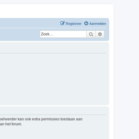
Registreer
Aanmelden
Zoek
Uitgebreid zoeken
mbeheerder kan ook extra permissies toestaan aan
an het forum.