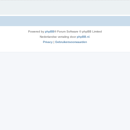
Powered by
phpBB
® Forum Software © phpBB Limited
Nederlandse vertaling door
phpBB.nl
.
Privacy
|
Gebruikersvoorwaarden