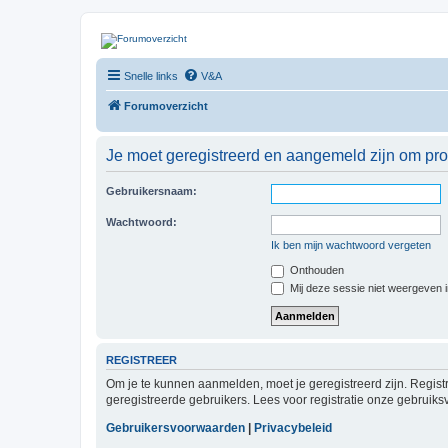
| QFB |
Snelle links
V&A
Hét quadforum van de Benelux
Forumoverzicht
Je moet geregistreerd en aangemeld zijn om prof
Gebruikersnaam:
Wachtwoord:
Ik ben mijn wachtwoord vergeten
Onthouden
Mij deze sessie niet weergeven in
REGISTREER
Om je te kunnen aanmelden, moet je geregistreerd zijn. Regist
geregistreerde gebruikers. Lees voor registratie onze gebruiks
Gebruikersvoorwaarden
|
Privacybeleid