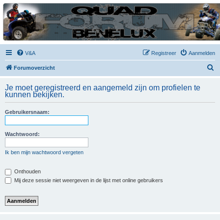
| QFB |
Hét quadforum van de Benelux
V&A
Registreer
Aanmelden
Z
Forumoverzicht
o
Je moet geregistreerd en aangemeld zijn om profielen te
e
kunnen bekijken.
k
Gebruikersnaam:
Wachtwoord:
Ik ben mijn wachtwoord vergeten
Onthouden
Mij deze sessie niet weergeven in de lijst met online gebruikers