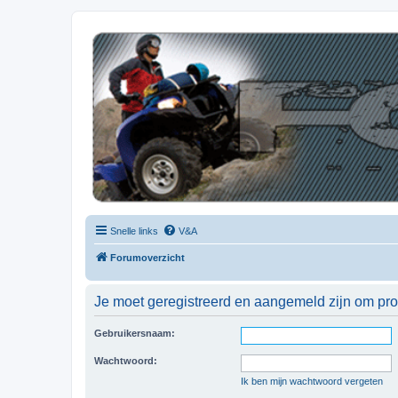
| QFB |
Hét quadforum van de Benelux
Snelle links
V&A
Forumoverzicht
Je moet geregistreerd en aangemeld zijn om prof
Gebruikersnaam:
Wachtwoord:
Ik ben mijn wachtwoord vergeten