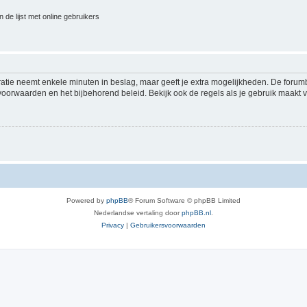
 de lijst met online gebruikers
ratie neemt enkele minuten in beslag, maar geeft je extra mogelijkheden. De foru
voorwaarden en het bijbehorend beleid. Bekijk ook de regels als je gebruik maakt v
Powered by
phpBB
® Forum Software © phpBB Limited
Nederlandse vertaling door
phpBB.nl
.
Privacy
|
Gebruikersvoorwaarden