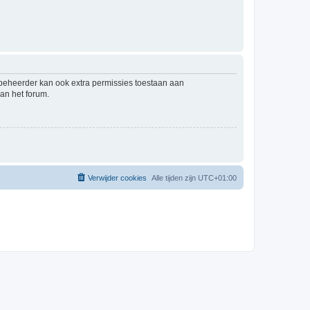
mbeheerder kan ook extra permissies toestaan aan
an het forum.
Verwijder cookies
Alle tijden zijn
UTC+01:00