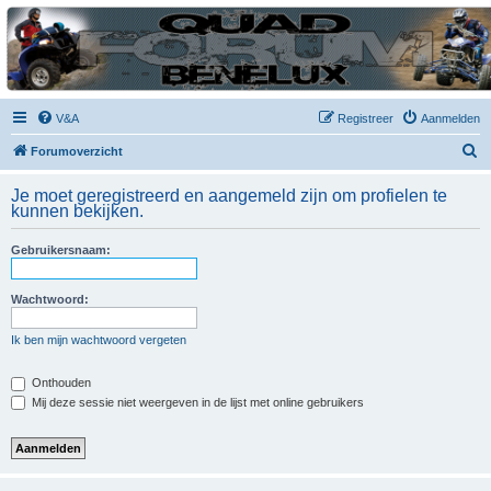
| QFB |
Hét quadforum van de Benelux
V&A
Registreer
Aanmelden
Z
Forumoverzicht
o
Je moet geregistreerd en aangemeld zijn om profielen te
e
kunnen bekijken.
k
Gebruikersnaam:
Wachtwoord:
Ik ben mijn wachtwoord vergeten
Onthouden
Mij deze sessie niet weergeven in de lijst met online gebruikers