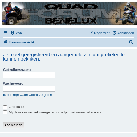
| QFB |
Hét quadforum van de Benelux
V&A
Registreer
Aanmelden
Z
Forumoverzicht
o
Je moet geregistreerd en aangemeld zijn om profielen te
e
kunnen bekijken.
k
Gebruikersnaam:
Wachtwoord:
Ik ben mijn wachtwoord vergeten
Onthouden
Mij deze sessie niet weergeven in de lijst met online gebruikers