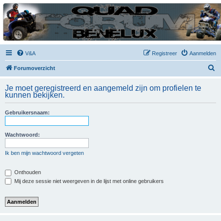
| QFB |
Hét quadforum van de Benelux
V&A
Registreer
Aanmelden
Z
Forumoverzicht
o
Je moet geregistreerd en aangemeld zijn om profielen te
e
kunnen bekijken.
k
Gebruikersnaam:
Wachtwoord:
Ik ben mijn wachtwoord vergeten
Onthouden
Mij deze sessie niet weergeven in de lijst met online gebruikers