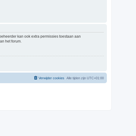
mbeheerder kan ook extra permissies toestaan aan
an het forum.
Verwijder cookies
Alle tijden zijn
UTC+01:00