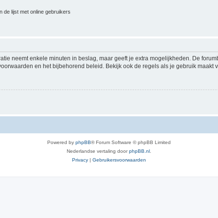
 de lijst met online gebruikers
ratie neemt enkele minuten in beslag, maar geeft je extra mogelijkheden. De foru
voorwaarden en het bijbehorend beleid. Bekijk ook de regels als je gebruik maakt v
Powered by
phpBB
® Forum Software © phpBB Limited
Nederlandse vertaling door
phpBB.nl
.
Privacy
|
Gebruikersvoorwaarden