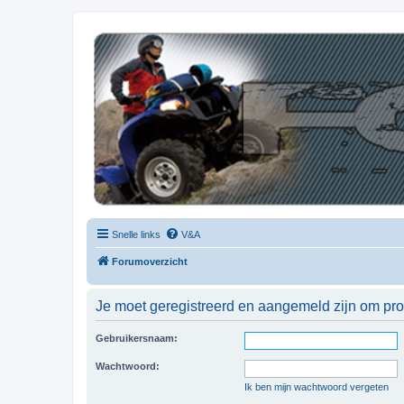
| QFB |
Hét quadforum van de Benelux
Snelle links
V&A
Forumoverzicht
Je moet geregistreerd en aangemeld zijn om prof
Gebruikersnaam:
Wachtwoord:
Ik ben mijn wachtwoord vergeten