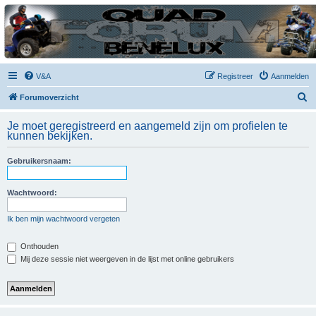
| QFB |
Hét quadforum van de Benelux
V&A
Registreer
Aanmelden
Z
Forumoverzicht
o
Je moet geregistreerd en aangemeld zijn om profielen te
e
kunnen bekijken.
k
Gebruikersnaam:
Wachtwoord:
Ik ben mijn wachtwoord vergeten
Onthouden
Mij deze sessie niet weergeven in de lijst met online gebruikers