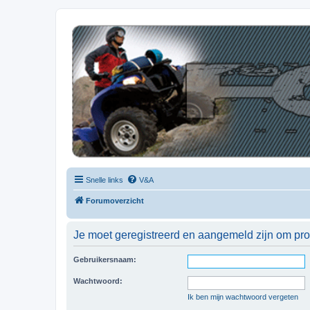
| QFB |
Hét quadforum van de Benelux
Snelle links
V&A
Forumoverzicht
Je moet geregistreerd en aangemeld zijn om prof
Gebruikersnaam:
Wachtwoord:
Ik ben mijn wachtwoord vergeten