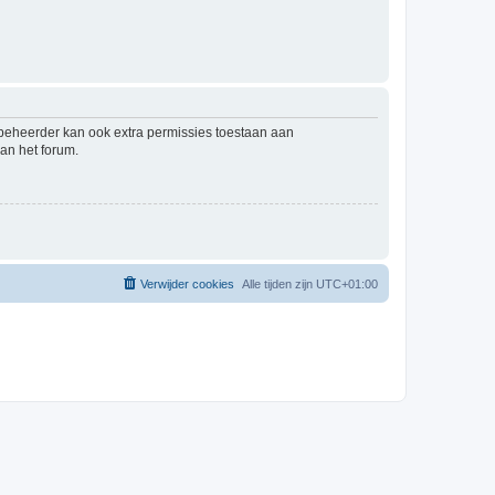
mbeheerder kan ook extra permissies toestaan aan
an het forum.
Verwijder cookies
Alle tijden zijn
UTC+01:00