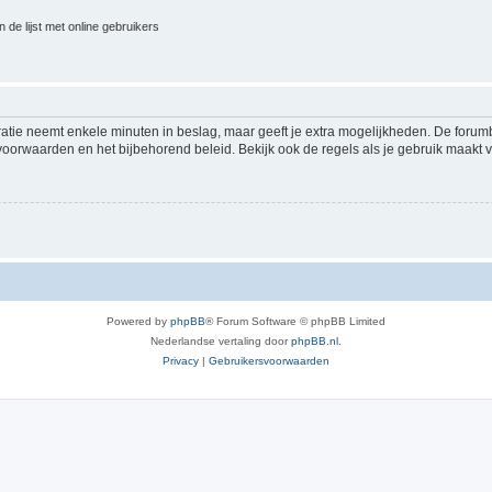
 de lijst met online gebruikers
ratie neemt enkele minuten in beslag, maar geeft je extra mogelijkheden. De foru
voorwaarden en het bijbehorend beleid. Bekijk ook de regels als je gebruik maakt v
Powered by
phpBB
® Forum Software © phpBB Limited
Nederlandse vertaling door
phpBB.nl
.
Privacy
|
Gebruikersvoorwaarden