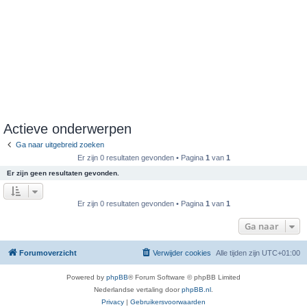
Actieve onderwerpen
Ga naar uitgebreid zoeken
Er zijn 0 resultaten gevonden • Pagina
1
van
1
Er zijn geen resultaten gevonden.
Er zijn 0 resultaten gevonden • Pagina
1
van
1
Ga naar
Forumoverzicht
Verwijder cookies
Alle tijden zijn
UTC+01:00
Powered by
phpBB
® Forum Software © phpBB Limited
Nederlandse vertaling door
phpBB.nl
.
Privacy
|
Gebruikersvoorwaarden