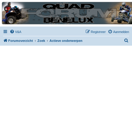
| QFB |
Hét quadforum van de Benelux
V&A
Registreer
Aanmelden
Z
Forumoverzicht
Zoek
Actieve onderwerpen
o
e
k