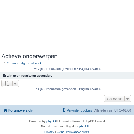
Actieve onderwerpen
Ga naar uitgebreid zoeken
Er zijn 0 resultaten gevonden • Pagina
1
van
1
Er zijn geen resultaten gevonden.
Er zijn 0 resultaten gevonden • Pagina
1
van
1
Ga naar
Forumoverzicht
Verwijder cookies
Alle tijden zijn
UTC+01:00
Powered by
phpBB
® Forum Software © phpBB Limited
Nederlandse vertaling door
phpBB.nl
.
Privacy
|
Gebruikersvoorwaarden