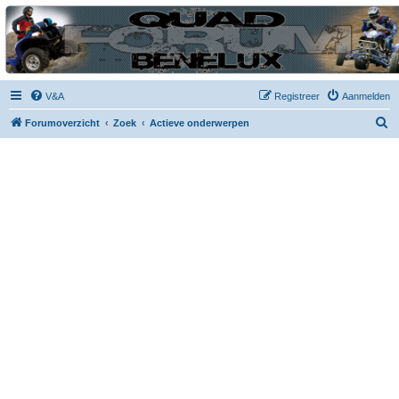
| QFB |
Hét quadforum van de Benelux
V&A
Registreer
Aanmelden
Z
Forumoverzicht
Zoek
Actieve onderwerpen
o
e
k