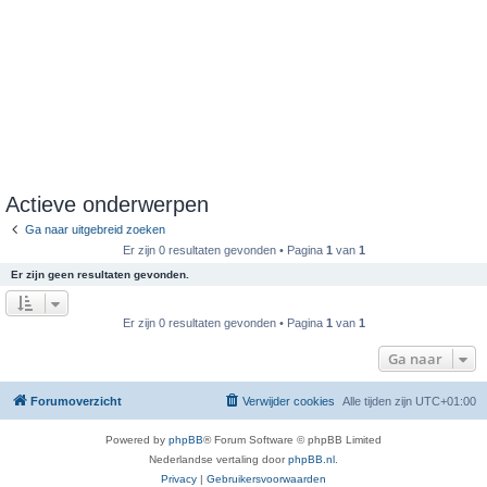
Actieve onderwerpen
Ga naar uitgebreid zoeken
Er zijn 0 resultaten gevonden • Pagina
1
van
1
Er zijn geen resultaten gevonden.
Er zijn 0 resultaten gevonden • Pagina
1
van
1
Ga naar
Forumoverzicht
Verwijder cookies
Alle tijden zijn
UTC+01:00
Powered by
phpBB
® Forum Software © phpBB Limited
Nederlandse vertaling door
phpBB.nl
.
Privacy
|
Gebruikersvoorwaarden