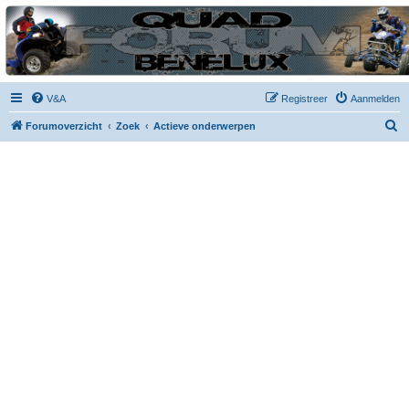
| QFB |
Hét quadforum van de Benelux
V&A
Registreer
Aanmelden
Z
Forumoverzicht
Zoek
Actieve onderwerpen
o
e
k