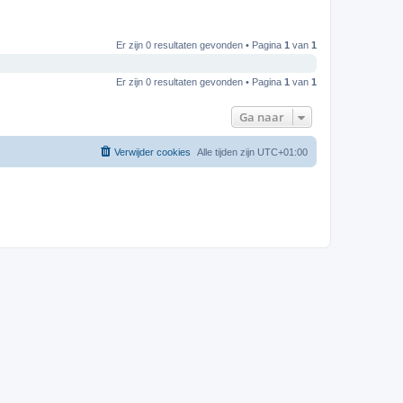
Er zijn 0 resultaten gevonden • Pagina
1
van
1
Er zijn 0 resultaten gevonden • Pagina
1
van
1
Ga naar
Verwijder cookies
Alle tijden zijn
UTC+01:00