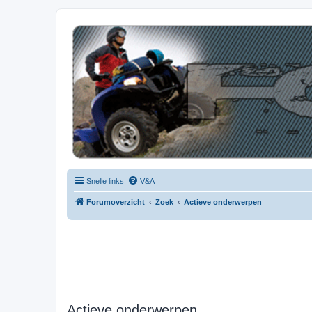
| QFB |
Hét quadforum van de Benelux
Snelle links
V&A
Forumoverzicht
Zoek
Actieve onderwerpen
Actieve onderwerpen