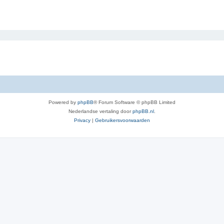
Powered by
phpBB
® Forum Software © phpBB Limited
Nederlandse vertaling door
phpBB.nl
.
Privacy
|
Gebruikersvoorwaarden