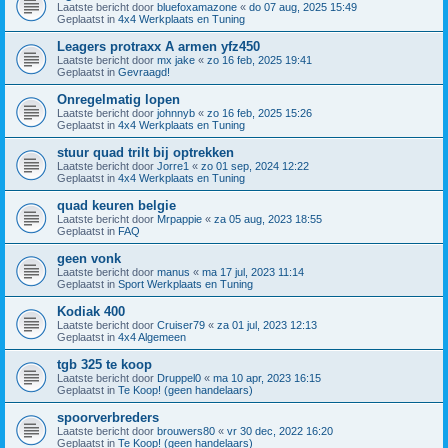
Laatste bericht door
bluefoxamazone
«
do 07 aug, 2025 15:49
Geplaatst in
4x4 Werkplaats en Tuning
Leagers protraxx A armen yfz450
Laatste bericht door
mx jake
«
zo 16 feb, 2025 19:41
Geplaatst in
Gevraagd!
Onregelmatig lopen
Laatste bericht door
johnnyb
«
zo 16 feb, 2025 15:26
Geplaatst in
4x4 Werkplaats en Tuning
stuur quad trilt bij optrekken
Laatste bericht door
Jorre1
«
zo 01 sep, 2024 12:22
Geplaatst in
4x4 Werkplaats en Tuning
quad keuren belgie
Laatste bericht door
Mrpappie
«
za 05 aug, 2023 18:55
Geplaatst in
FAQ
geen vonk
Laatste bericht door
manus
«
ma 17 jul, 2023 11:14
Geplaatst in
Sport Werkplaats en Tuning
Kodiak 400
Laatste bericht door
Cruiser79
«
za 01 jul, 2023 12:13
Geplaatst in
4x4 Algemeen
tgb 325 te koop
Laatste bericht door
Druppel0
«
ma 10 apr, 2023 16:15
Geplaatst in
Te Koop! (geen handelaars)
spoorverbreders
Laatste bericht door
brouwers80
«
vr 30 dec, 2022 16:20
Geplaatst in
Te Koop! (geen handelaars)