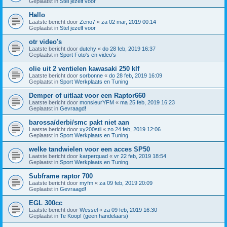
Geplaatst in
Stel jezelf voor
Hallo
Laatste bericht door
Zeno7
«
za 02 mar, 2019 00:14
Geplaatst in
Stel jezelf voor
otr video's
Laatste bericht door
dutchy
«
do 28 feb, 2019 16:37
Geplaatst in
Sport Foto's en video's
olie uit 2 ventielen kawasaki 250 klf
Laatste bericht door
sorbonne
«
do 28 feb, 2019 16:09
Geplaatst in
Sport Werkplaats en Tuning
Demper of uitlaat voor een Raptor660
Laatste bericht door
monsieurYFM
«
ma 25 feb, 2019 16:23
Geplaatst in
Gevraagd!
barossa/derbi/smc pakt niet aan
Laatste bericht door
xy200stii
«
zo 24 feb, 2019 12:06
Geplaatst in
Sport Werkplaats en Tuning
welke tandwielen voor een acces SP50
Laatste bericht door
karperquad
«
vr 22 feb, 2019 18:54
Geplaatst in
Sport Werkplaats en Tuning
Subframe raptor 700
Laatste bericht door
myfm
«
za 09 feb, 2019 20:09
Geplaatst in
Gevraagd!
EGL 300cc
Laatste bericht door
Wessel
«
za 09 feb, 2019 16:30
Geplaatst in
Te Koop! (geen handelaars)