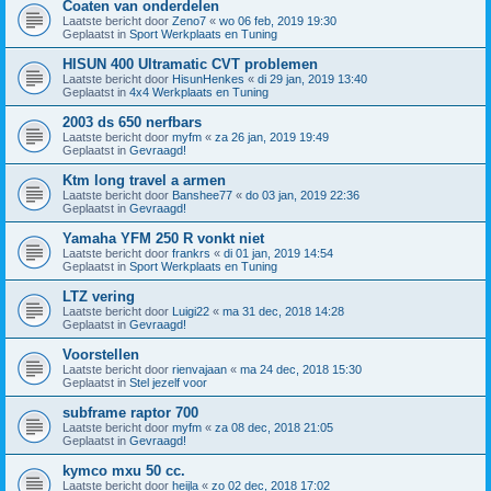
Coaten van onderdelen
Laatste bericht door
Zeno7
«
wo 06 feb, 2019 19:30
Geplaatst in
Sport Werkplaats en Tuning
HISUN 400 Ultramatic CVT problemen
Laatste bericht door
HisunHenkes
«
di 29 jan, 2019 13:40
Geplaatst in
4x4 Werkplaats en Tuning
2003 ds 650 nerfbars
Laatste bericht door
myfm
«
za 26 jan, 2019 19:49
Geplaatst in
Gevraagd!
Ktm long travel a armen
Laatste bericht door
Banshee77
«
do 03 jan, 2019 22:36
Geplaatst in
Gevraagd!
Yamaha YFM 250 R vonkt niet
Laatste bericht door
frankrs
«
di 01 jan, 2019 14:54
Geplaatst in
Sport Werkplaats en Tuning
LTZ vering
Laatste bericht door
Luigi22
«
ma 31 dec, 2018 14:28
Geplaatst in
Gevraagd!
Voorstellen
Laatste bericht door
rienvajaan
«
ma 24 dec, 2018 15:30
Geplaatst in
Stel jezelf voor
subframe raptor 700
Laatste bericht door
myfm
«
za 08 dec, 2018 21:05
Geplaatst in
Gevraagd!
kymco mxu 50 cc.
Laatste bericht door
heijla
«
zo 02 dec, 2018 17:02