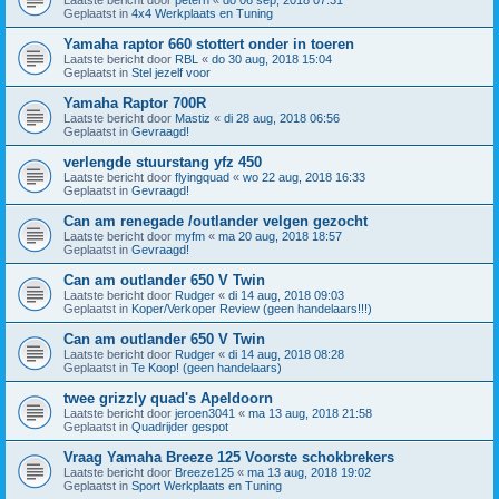
Geplaatst in
4x4 Werkplaats en Tuning
Yamaha raptor 660 stottert onder in toeren
Laatste bericht door
RBL
«
do 30 aug, 2018 15:04
Geplaatst in
Stel jezelf voor
Yamaha Raptor 700R
Laatste bericht door
Mastiz
«
di 28 aug, 2018 06:56
Geplaatst in
Gevraagd!
verlengde stuurstang yfz 450
Laatste bericht door
flyingquad
«
wo 22 aug, 2018 16:33
Geplaatst in
Gevraagd!
Can am renegade /outlander velgen gezocht
Laatste bericht door
myfm
«
ma 20 aug, 2018 18:57
Geplaatst in
Gevraagd!
Can am outlander 650 V Twin
Laatste bericht door
Rudger
«
di 14 aug, 2018 09:03
Geplaatst in
Koper/Verkoper Review (geen handelaars!!!)
Can am outlander 650 V Twin
Laatste bericht door
Rudger
«
di 14 aug, 2018 08:28
Geplaatst in
Te Koop! (geen handelaars)
twee grizzly quad's Apeldoorn
Laatste bericht door
jeroen3041
«
ma 13 aug, 2018 21:58
Geplaatst in
Quadrijder gespot
Vraag Yamaha Breeze 125 Voorste schokbrekers
Laatste bericht door
Breeze125
«
ma 13 aug, 2018 19:02
Geplaatst in
Sport Werkplaats en Tuning