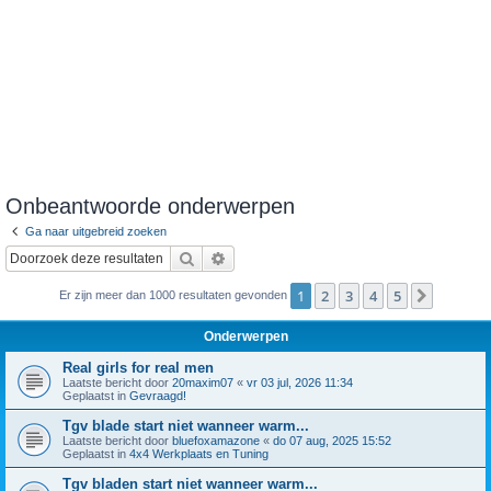
Onbeantwoorde onderwerpen
Ga naar uitgebreid zoeken
Zoek
Uitgebreid zoeken
1
2
3
4
5
Volgend
Er zijn meer dan 1000 resultaten gevonden
Onderwerpen
Real girls for real men
Laatste bericht door
20maxim07
«
vr 03 jul, 2026 11:34
Geplaatst in
Gevraagd!
Tgv blade start niet wanneer warm...
Laatste bericht door
bluefoxamazone
«
do 07 aug, 2025 15:52
Geplaatst in
4x4 Werkplaats en Tuning
Tgv bladen start niet wanneer warm...