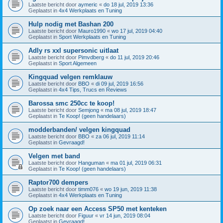
Laatste bericht door
aymeric
«
do 18 jul, 2019 13:36
Geplaatst in
4x4 Werkplaats en Tuning
Hulp nodig met Bashan 200
Laatste bericht door
Mauro1990
«
wo 17 jul, 2019 04:40
Geplaatst in
Sport Werkplaats en Tuning
Adly rs xxl supersonic uitlaat
Laatste bericht door
Pimvdberg
«
do 11 jul, 2019 20:46
Geplaatst in
Sport Algemeen
Kingquad velgen remklauw
Laatste bericht door
BBO
«
di 09 jul, 2019 16:56
Geplaatst in
4x4 Tips, Trucs en Reviews
Barossa smc 250cc te koop!
Laatste bericht door
Semjong
«
ma 08 jul, 2019 18:47
Geplaatst in
Te Koop! (geen handelaars)
modderbanden/ velgen kingquad
Laatste bericht door
BBO
«
za 06 jul, 2019 11:14
Geplaatst in
Gevraagd!
Velgen met band
Laatste bericht door
Hanguman
«
ma 01 jul, 2019 06:31
Geplaatst in
Te Koop! (geen handelaars)
Raptor700 dempers
Laatste bericht door
timm076
«
wo 19 jun, 2019 11:38
Geplaatst in
4x4 Werkplaats en Tuning
Op zoek naar een Access SP50 met kenteken
Laatste bericht door
Figuur
«
vr 14 jun, 2019 08:04
Geplaatst in
Gevraagd!