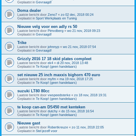
Geplaatst in
Gevraagd!
Doma dealer
Laatste bericht door
Zeno7
«
zo 02 dec, 2018 00:24
Geplaatst in
Sport Werkplaats en Tuning
Nieuwe velg voor een adly rs 50
Laatste bericht door
Pimvdberg
«
wo 21 nov, 2018 09:23
Geplaatst in
Gevraagd!
Trike
Laatste bericht door
johnnyp
«
wo 21 nov, 2018 07:54
Geplaatst in
Gevraagd!
Grizzly 2016 17 18 skid plates compleet
Laatste bericht door
ek4
«
di 20 nov, 2018 13:48
Geplaatst in
Te Koop! (geen handelaars)
set nieuwe 25 inch maxxis bighorn 470 euro
Laatste bericht door
myfm
«
ma 19 nov, 2018 17:25
Geplaatst in
Te Koop! (geen handelaars)
suzuki LT80 80cc
Laatste bericht door
vwspeedsterke
«
zo 18 nov, 2018 19:31
Geplaatst in
Te Koop! (geen handelaars)
te koop can-am DS450 met kenteken
Laatste bericht door
dutchy
«
do 15 nov, 2018 16:54
Geplaatst in
Te Koop! (geen handelaars)
Nieuwe gast
Laatste bericht door
Robertkreuze
«
zo 11 nov, 2018 22:05
Geplaatst in
Stel jezelf voor