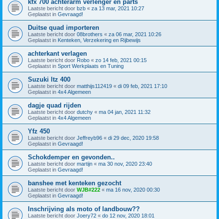
kfx 700 achterarm verlenger en parts
Laatste bericht door
bzb
«
za 13 mar, 2021 10:27
Geplaatst in
Gevraagd!
Duitse quad importeren
Laatste bericht door
08brothers
«
za 06 mar, 2021 10:26
Geplaatst in
Kenteken, Verzekering en Rijbewijs
achterkant verlagen
Laatste bericht door
Robo
«
zo 14 feb, 2021 00:15
Geplaatst in
Sport Werkplaats en Tuning
Suzuki ltz 400
Laatste bericht door
matthijs112419
«
di 09 feb, 2021 17:10
Geplaatst in
4x4 Algemeen
dagje quad rijden
Laatste bericht door
dutchy
«
ma 04 jan, 2021 11:32
Geplaatst in
4x4 Algemeen
Yfz 450
Laatste bericht door
Jeffreyb96
«
di 29 dec, 2020 19:58
Geplaatst in
Gevraagd!
Schokdemper en gevonden..
Laatste bericht door
martijn
«
ma 30 nov, 2020 23:40
Geplaatst in
Gevraagd!
banshee met kenteken gezocht
Laatste bericht door
WJB#222
«
ma 16 nov, 2020 00:30
Geplaatst in
Gevraagd!
Inschrijving als moto of landbouw??
Laatste bericht door
Joery72
«
do 12 nov, 2020 18:01