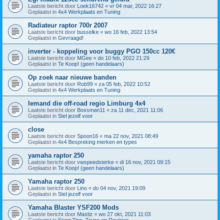
Laatste bericht door
Loek16742
«
vr 04 mar, 2022 16:27
Geplaatst in
4x4 Werkplaats en Tuning
Radiateur raptor 700r 2007
Laatste bericht door
busselke
«
wo 16 feb, 2022 13:54
Geplaatst in
Gevraagd!
inverter - koppeling voor buggy PGO 150cc 120€
Laatste bericht door
MGee
«
do 10 feb, 2022 21:29
Geplaatst in
Te Koop! (geen handelaars)
Op zoek naar nieuwe banden
Laatste bericht door
Rob99
«
za 05 feb, 2022 10:52
Geplaatst in
4x4 Werkplaats en Tuning
Iemand die off-road regio Limburg 4x4
Laatste bericht door
Bossman11
«
za 11 dec, 2021 11:06
Geplaatst in
Stel jezelf voor
close
Laatste bericht door
Spoon16
«
ma 22 nov, 2021 08:49
Geplaatst in
4x4 Bespreking merken en types
yamaha raptor 250
Laatste bericht door
vwspeedsterke
«
di 16 nov, 2021 09:15
Geplaatst in
Te Koop! (geen handelaars)
Yamaha raptor 250
Laatste bericht door
Lino
«
do 04 nov, 2021 19:09
Geplaatst in
Stel jezelf voor
Yamaha Blaster YSF200 Mods
Laatste bericht door
Mastiz
«
wo 27 okt, 2021 11:03
Geplaatst in
Sport Tips, Trucs en Reviews