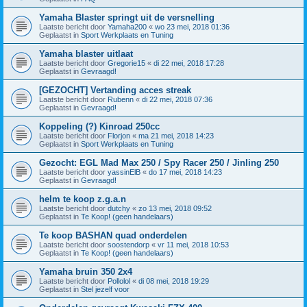
Yamaha Blaster springt uit de versnelling
Laatste bericht door
Yamaha200
«
wo 23 mei, 2018 01:36
Geplaatst in
Sport Werkplaats en Tuning
Yamaha blaster uitlaat
Laatste bericht door
Gregorie15
«
di 22 mei, 2018 17:28
Geplaatst in
Gevraagd!
[GEZOCHT] Vertanding acces streak
Laatste bericht door
Rubenn
«
di 22 mei, 2018 07:36
Geplaatst in
Gevraagd!
Koppeling (?) Kinroad 250cc
Laatste bericht door
Florjon
«
ma 21 mei, 2018 14:23
Geplaatst in
Sport Werkplaats en Tuning
Gezocht: EGL Mad Max 250 / Spy Racer 250 / Jinling 250
Laatste bericht door
yassinElB
«
do 17 mei, 2018 14:23
Geplaatst in
Gevraagd!
helm te koop z.g.a.n
Laatste bericht door
dutchy
«
zo 13 mei, 2018 09:52
Geplaatst in
Te Koop! (geen handelaars)
Te koop BASHAN quad onderdelen
Laatste bericht door
soostendorp
«
vr 11 mei, 2018 10:53
Geplaatst in
Te Koop! (geen handelaars)
Yamaha bruin 350 2x4
Laatste bericht door
Pollolol
«
di 08 mei, 2018 19:29
Geplaatst in
Stel jezelf voor