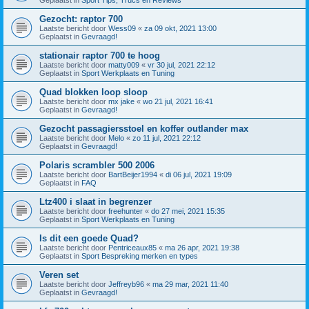
Gezocht: raptor 700
Laatste bericht door
Wess09
«
za 09 okt, 2021 13:00
Geplaatst in
Gevraagd!
stationair raptor 700 te hoog
Laatste bericht door
matty009
«
vr 30 jul, 2021 22:12
Geplaatst in
Sport Werkplaats en Tuning
Quad blokken loop sloop
Laatste bericht door
mx jake
«
wo 21 jul, 2021 16:41
Geplaatst in
Gevraagd!
Gezocht passagiersstoel en koffer outlander max
Laatste bericht door
Melo
«
zo 11 jul, 2021 22:12
Geplaatst in
Gevraagd!
Polaris scrambler 500 2006
Laatste bericht door
BartBeijer1994
«
di 06 jul, 2021 19:09
Geplaatst in
FAQ
Ltz400 i slaat in begrenzer
Laatste bericht door
freehunter
«
do 27 mei, 2021 15:35
Geplaatst in
Sport Werkplaats en Tuning
Is dit een goede Quad?
Laatste bericht door
Pentriceaux85
«
ma 26 apr, 2021 19:38
Geplaatst in
Sport Bespreking merken en types
Veren set
Laatste bericht door
Jeffreyb96
«
ma 29 mar, 2021 11:40
Geplaatst in
Gevraagd!