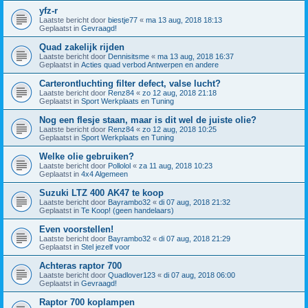
yfz-r
Laatste bericht door
biestje77
«
ma 13 aug, 2018 18:13
Geplaatst in
Gevraagd!
Quad zakelijk rijden
Laatste bericht door
Dennisitsme
«
ma 13 aug, 2018 16:37
Geplaatst in
Acties quad verbod Antwerpen en andere
Carterontluchting filter defect, valse lucht?
Laatste bericht door
Renz84
«
zo 12 aug, 2018 21:18
Geplaatst in
Sport Werkplaats en Tuning
Nog een flesje staan, maar is dit wel de juiste olie?
Laatste bericht door
Renz84
«
zo 12 aug, 2018 10:25
Geplaatst in
Sport Werkplaats en Tuning
Welke olie gebruiken?
Laatste bericht door
Pollolol
«
za 11 aug, 2018 10:23
Geplaatst in
4x4 Algemeen
Suzuki LTZ 400 AK47 te koop
Laatste bericht door
Bayrambo32
«
di 07 aug, 2018 21:32
Geplaatst in
Te Koop! (geen handelaars)
Even voorstellen!
Laatste bericht door
Bayrambo32
«
di 07 aug, 2018 21:29
Geplaatst in
Stel jezelf voor
Achteras raptor 700
Laatste bericht door
Quadlover123
«
di 07 aug, 2018 06:00
Geplaatst in
Gevraagd!
Raptor 700 koplampen