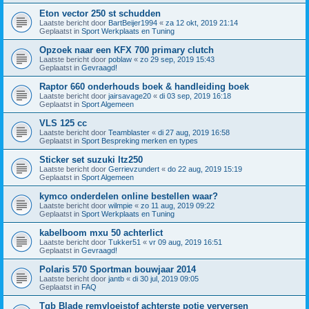
Eton vector 250 st schudden
Laatste bericht door
BartBeijer1994
«
za 12 okt, 2019 21:14
Geplaatst in
Sport Werkplaats en Tuning
Opzoek naar een KFX 700 primary clutch
Laatste bericht door
poblaw
«
zo 29 sep, 2019 15:43
Geplaatst in
Gevraagd!
Raptor 660 onderhouds boek & handleiding boek
Laatste bericht door
jairsavage20
«
di 03 sep, 2019 16:18
Geplaatst in
Sport Algemeen
VLS 125 cc
Laatste bericht door
Teamblaster
«
di 27 aug, 2019 16:58
Geplaatst in
Sport Bespreking merken en types
Sticker set suzuki ltz250
Laatste bericht door
Gerrievzundert
«
do 22 aug, 2019 15:19
Geplaatst in
Sport Algemeen
kymco onderdelen online bestellen waar?
Laatste bericht door
wilmpie
«
zo 11 aug, 2019 09:22
Geplaatst in
Sport Werkplaats en Tuning
kabelboom mxu 50 achterlict
Laatste bericht door
Tukker51
«
vr 09 aug, 2019 16:51
Geplaatst in
Gevraagd!
Polaris 570 Sportman bouwjaar 2014
Laatste bericht door
jantb
«
di 30 jul, 2019 09:05
Geplaatst in
FAQ
Tgb Blade remvloeistof achterste potje verversen