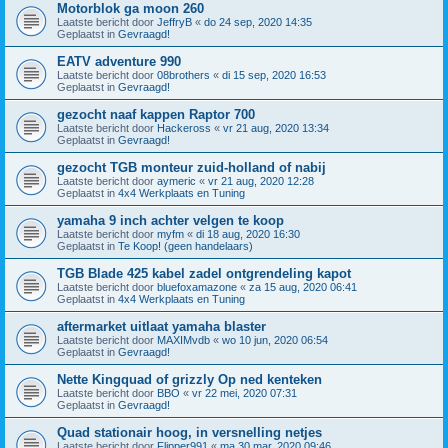
Motorblok ga moon 260
Laatste bericht door
JeffryB
«
do 24 sep, 2020 14:35
Geplaatst in
Gevraagd!
EATV adventure 990
Laatste bericht door
08brothers
«
di 15 sep, 2020 16:53
Geplaatst in
Gevraagd!
gezocht naaf kappen Raptor 700
Laatste bericht door
Hackeross
«
vr 21 aug, 2020 13:34
Geplaatst in
Gevraagd!
gezocht TGB monteur zuid-holland of nabij
Laatste bericht door
aymeric
«
vr 21 aug, 2020 12:28
Geplaatst in
4x4 Werkplaats en Tuning
yamaha 9 inch achter velgen te koop
Laatste bericht door
myfm
«
di 18 aug, 2020 16:30
Geplaatst in
Te Koop! (geen handelaars)
TGB Blade 425 kabel zadel ontgrendeling kapot
Laatste bericht door
bluefoxamazone
«
za 15 aug, 2020 06:41
Geplaatst in
4x4 Werkplaats en Tuning
aftermarket uitlaat yamaha blaster
Laatste bericht door
MAXIMvdb
«
wo 10 jun, 2020 06:54
Geplaatst in
Gevraagd!
Nette Kingquad of grizzly Op ned kenteken
Laatste bericht door
BBO
«
vr 22 mei, 2020 07:31
Geplaatst in
Gevraagd!
Quad stationair hoog, in versnelling netjes
Laatste bericht door
Flipper991
«
ma 30 mar, 2020 09:46