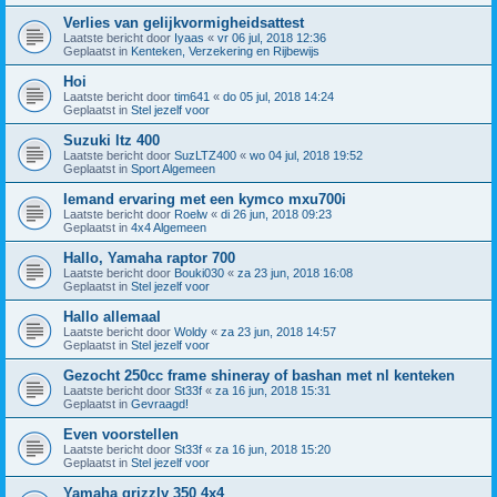
Verlies van gelijkvormigheidsattest
Laatste bericht door
Iyaas
«
vr 06 jul, 2018 12:36
Geplaatst in
Kenteken, Verzekering en Rijbewijs
Hoi
Laatste bericht door
tim641
«
do 05 jul, 2018 14:24
Geplaatst in
Stel jezelf voor
Suzuki ltz 400
Laatste bericht door
SuzLTZ400
«
wo 04 jul, 2018 19:52
Geplaatst in
Sport Algemeen
Iemand ervaring met een kymco mxu700i
Laatste bericht door
Roelw
«
di 26 jun, 2018 09:23
Geplaatst in
4x4 Algemeen
Hallo, Yamaha raptor 700
Laatste bericht door
Bouki030
«
za 23 jun, 2018 16:08
Geplaatst in
Stel jezelf voor
Hallo allemaal
Laatste bericht door
Woldy
«
za 23 jun, 2018 14:57
Geplaatst in
Stel jezelf voor
Gezocht 250cc frame shineray of bashan met nl kenteken
Laatste bericht door
St33f
«
za 16 jun, 2018 15:31
Geplaatst in
Gevraagd!
Even voorstellen
Laatste bericht door
St33f
«
za 16 jun, 2018 15:20
Geplaatst in
Stel jezelf voor
Yamaha grizzly 350 4x4