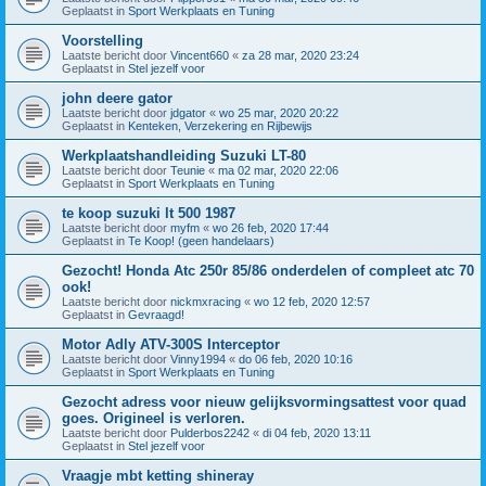
Geplaatst in
Sport Werkplaats en Tuning
Voorstelling
Laatste bericht door
Vincent660
«
za 28 mar, 2020 23:24
Geplaatst in
Stel jezelf voor
john deere gator
Laatste bericht door
jdgator
«
wo 25 mar, 2020 20:22
Geplaatst in
Kenteken, Verzekering en Rijbewijs
Werkplaatshandleiding Suzuki LT-80
Laatste bericht door
Teunie
«
ma 02 mar, 2020 22:06
Geplaatst in
Sport Werkplaats en Tuning
te koop suzuki lt 500 1987
Laatste bericht door
myfm
«
wo 26 feb, 2020 17:44
Geplaatst in
Te Koop! (geen handelaars)
Gezocht! Honda Atc 250r 85/86 onderdelen of compleet atc 70
ook!
Laatste bericht door
nickmxracing
«
wo 12 feb, 2020 12:57
Geplaatst in
Gevraagd!
Motor Adly ATV-300S Interceptor
Laatste bericht door
Vinny1994
«
do 06 feb, 2020 10:16
Geplaatst in
Sport Werkplaats en Tuning
Gezocht adress voor nieuw gelijksvormingsattest voor quad
goes. Origineel is verloren.
Laatste bericht door
Pulderbos2242
«
di 04 feb, 2020 13:11
Geplaatst in
Stel jezelf voor
Vraagje mbt ketting shineray