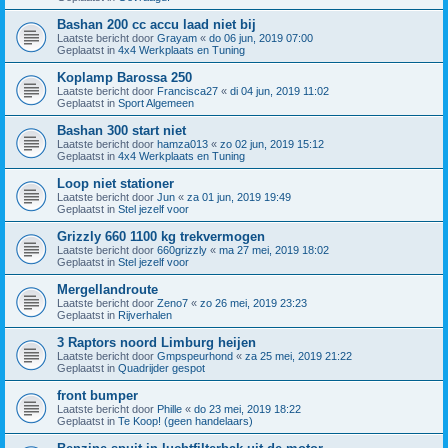
Bashan 200 cc accu laad niet bij
Laatste bericht door
Grayam
«
do 06 jun, 2019 07:00
Geplaatst in
4x4 Werkplaats en Tuning
Koplamp Barossa 250
Laatste bericht door
Francisca27
«
di 04 jun, 2019 11:02
Geplaatst in
Sport Algemeen
Bashan 300 start niet
Laatste bericht door
hamza013
«
zo 02 jun, 2019 15:12
Geplaatst in
4x4 Werkplaats en Tuning
Loop niet stationer
Laatste bericht door
Jun
«
za 01 jun, 2019 19:49
Geplaatst in
Stel jezelf voor
Grizzly 660 1100 kg trekvermogen
Laatste bericht door
660grizzly
«
ma 27 mei, 2019 18:02
Geplaatst in
Stel jezelf voor
Mergellandroute
Laatste bericht door
Zeno7
«
zo 26 mei, 2019 23:23
Geplaatst in
Rijverhalen
3 Raptors noord Limburg heijen
Laatste bericht door
Gmpspeurhond
«
za 25 mei, 2019 21:22
Geplaatst in
Quadrijder gespot
front bumper
Laatste bericht door
Phille
«
do 23 mei, 2019 18:22
Geplaatst in
Te Koop! (geen handelaars)