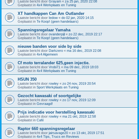
Laatste bericht door
Grayam
«
za 25 jan, 2020 22:08
Geplaatst in
4x4 Werkplaats en Tuning
XT handkappen Can Am Outlander
Laatste bericht door
Iedow
«
do 02 jan, 2020 14:15
Geplaatst in
Te Koop! (geen handelaars)
Spanningsregelaar Yamaha
Laatste bericht door
ovanderpijl
«
zo 22 dec, 2019 22:17
Geplaatst in
Te Koop! (geen handelaars)
nieuwe banden voor side by side
Laatste bericht door
Darkzero
«
ma 16 dec, 2019 22:08
Geplaatst in
4x4 Algemeen
Cf moto terralander 625,geen injectie.
Laatste bericht door
Vrobi71
«
ma 09 dec, 2019 18:03
Geplaatst in
4x4 Werkplaats en Tuning
HSUN 350
Laatste bericht door
rowley
«
zo 24 nov, 2019 20:54
Geplaatst in
Sport Werkplaats en Tuning
Gezocht kawasaki of soortgelijke
Laatste bericht door
rowley
«
zo 17 nov, 2019 12:09
Geplaatst in
Gevraagd!
Prijs indicatie voor herstelling kawasaki
Laatste bericht door
rowley
«
ma 21 okt, 2019 12:58
Geplaatst in
Café
Raptor 660 spanningsregelaar
Laatste bericht door
jairsavage20
«
zo 13 okt, 2019 17:51
Geplaatst in
4x4 Tips, Trucs en Reviews