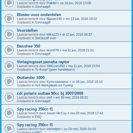
Laatste bericht door
Pollolol
«
za 16 jun, 2018 13:08
Geplaatst in
Gevraagd!
Blaster voor onderdelen
Laatste bericht door
Blaster240
«
wo 13 jun, 2018 18:02
Geplaatst in
Gevraagd!
Voorstellen
Laatste bericht door
Mika123
«
di 12 jun, 2018 06:37
Geplaatst in
Stel jezelf voor
Banshee 350
Laatste bericht door
timm076
«
ma 11 jun, 2018 21:01
Geplaatst in
Gevraagd!
Verlagingsset yamaha raptor
Laatste bericht door
SMCram250
«
ma 11 jun, 2018 15:54
Geplaatst in
Te Koop! (geen handelaars)
Outlander 1000
Laatste bericht door
Kymcoamateur
«
vr 08 jun, 2018 19:19
Geplaatst in
4x4 Werkplaats en Tuning
cdi polaris outlaw 90cc bj 2007/2008
Laatste bericht door
stef
«
wo 30 mei, 2018 09:32
Geplaatst in
Gevraagd!
Spy racing 350cc f1
Laatste bericht door
Jason McCoy
«
ma 28 mei, 2018 17:42
Geplaatst in
FAQ
Spy racing 350cc f1
Laatste bericht door
michelpet
«
za 26 mei, 2018 19:19
Geplaatst in
FAQ