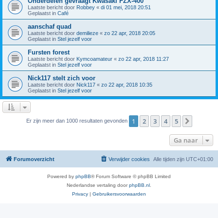
Onderdelen gevraagt Kwasaki FZX-400
Laatste bericht door
Robbey
«
di 01 mei, 2018 20:51
Geplaatst in
Café
aanschaf quad
Laatste bericht door
demilieze
«
zo 22 apr, 2018 20:05
Geplaatst in
Stel jezelf voor
Fursten forest
Laatste bericht door
Kymcoamateur
«
zo 22 apr, 2018 11:27
Geplaatst in
Stel jezelf voor
Nick117 stelt zich voor
Laatste bericht door
Nick117
«
zo 22 apr, 2018 10:35
Geplaatst in
Stel jezelf voor
1
2
3
4
5
Volgend
Er zijn meer dan 1000 resultaten gevonden
Ga naar
Forumoverzicht
Verwijder cookies
Alle tijden zijn
UTC+01:00
Powered by
phpBB
® Forum Software © phpBB Limited
Nederlandse vertaling door
phpBB.nl
.
Privacy
|
Gebruikersvoorwaarden