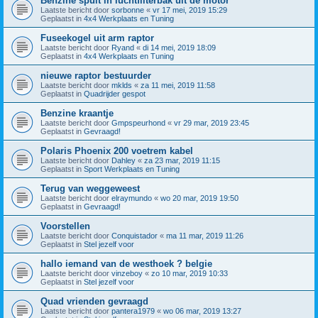
Benzine spuit in luchtfilterbak uit de motor
Laatste bericht door
sorbonne
«
vr 17 mei, 2019 15:29
Geplaatst in
4x4 Werkplaats en Tuning
Fuseekogel uit arm raptor
Laatste bericht door
Ryand
«
di 14 mei, 2019 18:09
Geplaatst in
4x4 Werkplaats en Tuning
nieuwe raptor bestuurder
Laatste bericht door
mklds
«
za 11 mei, 2019 11:58
Geplaatst in
Quadrijder gespot
Benzine kraantje
Laatste bericht door
Gmpspeurhond
«
vr 29 mar, 2019 23:45
Geplaatst in
Gevraagd!
Polaris Phoenix 200 voetrem kabel
Laatste bericht door
Dahley
«
za 23 mar, 2019 11:15
Geplaatst in
Sport Werkplaats en Tuning
Terug van weggeweest
Laatste bericht door
elraymundo
«
wo 20 mar, 2019 19:50
Geplaatst in
Gevraagd!
Voorstellen
Laatste bericht door
Conquistador
«
ma 11 mar, 2019 11:26
Geplaatst in
Stel jezelf voor
hallo iemand van de westhoek ? belgie
Laatste bericht door
vinzeboy
«
zo 10 mar, 2019 10:33
Geplaatst in
Stel jezelf voor
Quad vrienden gevraagd
Laatste bericht door
pantera1979
«
wo 06 mar, 2019 13:27