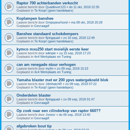
Raptor 700 achterbanden verkocht
Laatste bericht door
Quadlover123
«
do 11 okt, 2018 22:35
Geplaatst in
Te Koop! (geen handelaars)
Koplampen banshee
Laatste bericht door
Gmpspeurhond
«
ma 08 okt, 2018 20:28
Geplaatst in
Gevraagd!
Banshee standaard schokdempers
Laatste bericht door
flyingquad
«
zo 16 sep, 2018 12:49
Geplaatst in
Te Koop! (geen handelaars)
kymco mxu250 start moielijk eerste keer
Laatste bericht door
wilmpie
«
za 15 sep, 2018 17:23
Geplaatst in
4x4 Werkplaats en Tuning
can am renegade stuur verhogen
Laatste bericht door
myfm
«
zo 09 sep, 2018 15:23
Geplaatst in
4x4 Werkplaats en Tuning
Yamaha blaster met wr 200 ypvs watergekoeld blok
Laatste bericht door
JdmhatchR
«
zo 09 sep, 2018 07:22
Geplaatst in
Te Koop! (geen handelaars)
Onderdelen blaster
Laatste bericht door
flyingquad
«
zo 09 sep, 2018 01:47
Geplaatst in
Gevraagd!
Op zoek naar een cilinderkop van raptor 660??
Laatste bericht door
Jonesr
«
do 06 sep, 2018 13:40
Geplaatst in
Gevraagd!
afgebroken bout tip
Laatste bericht door
petern
«
do 06 sep, 2018 07:31