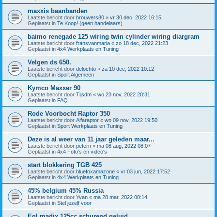
maxxis baanbanden
Laatste bericht door
brouwers80
«
vr 30 dec, 2022 16:15
Geplaatst in
Te Koop! (geen handelaars)
baimo renegade 125 wiring twin cylinder wiring diargram
Laatste bericht door
fransvanmaria
«
zo 18 dec, 2022 21:23
Geplaatst in
4x4 Werkplaats en Tuning
Velgen ds 650.
Laatste bericht door
delochto
«
za 10 dec, 2022 10:12
Geplaatst in
Sport Algemeen
Kymco Maxxer 90
Laatste bericht door
Tijsdm
«
wo 23 nov, 2022 20:31
Geplaatst in
FAQ
Rode Voorbocht Raptor 350
Laatste bericht door
Alfaraptor
«
wo 09 nov, 2022 19:50
Geplaatst in
Sport Werkplaats en Tuning
Deze is al weer van 11 jaar geleden maar...
Laatste bericht door
petern
«
ma 08 aug, 2022 08:07
Geplaatst in
4x4 Foto's en video's
start blokkering TGB 425
Laatste bericht door
bluefoxamazone
«
vr 03 jun, 2022 17:52
Geplaatst in
4x4 Werkplaats en Tuning
45% belgium 45% Russia
Laatste bericht door
Yvan
«
ma 28 mar, 2022 00:14
Geplaatst in
Stel jezelf voor
Egl madix 125cc schurend geluid