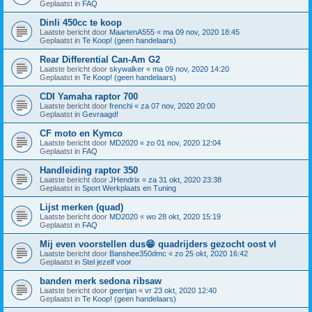
Geplaatst in
FAQ
Dinli 450cc te koop
Laatste bericht door
MaartenA555
«
ma 09 nov, 2020 18:45
Geplaatst in
Te Koop! (geen handelaars)
Rear Differential Can-Am G2
Laatste bericht door
skywalker
«
ma 09 nov, 2020 14:20
Geplaatst in
Te Koop! (geen handelaars)
CDI Yamaha raptor 700
Laatste bericht door
frenchi
«
za 07 nov, 2020 20:00
Geplaatst in
Gevraagd!
CF moto en Kymco
Laatste bericht door
MD2020
«
zo 01 nov, 2020 12:04
Geplaatst in
FAQ
Handleiding raptor 350
Laatste bericht door
JHendrix
«
za 31 okt, 2020 23:38
Geplaatst in
Sport Werkplaats en Tuning
Lijst merken (quad)
Laatste bericht door
MD2020
«
wo 28 okt, 2020 15:19
Geplaatst in
FAQ
Mij even voorstellen dus😁 quadrijders gezocht oost vl
Laatste bericht door
Banshee350dmc
«
zo 25 okt, 2020 16:42
Geplaatst in
Stel jezelf voor
banden merk sedona ribsaw
Laatste bericht door
geertjan
«
vr 23 okt, 2020 12:40
Geplaatst in
Te Koop! (geen handelaars)