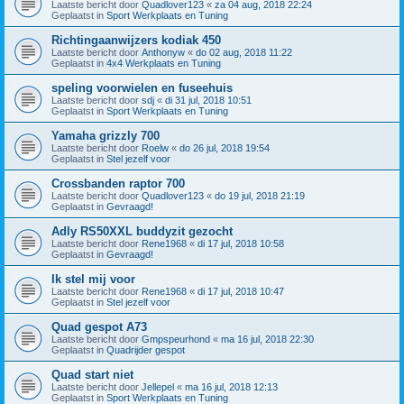
Laatste bericht door
Quadlover123
«
za 04 aug, 2018 22:24
Geplaatst in
Sport Werkplaats en Tuning
Richtingaanwijzers kodiak 450
Laatste bericht door
Anthonyw
«
do 02 aug, 2018 11:22
Geplaatst in
4x4 Werkplaats en Tuning
speling voorwielen en fuseehuis
Laatste bericht door
sdj
«
di 31 jul, 2018 10:51
Geplaatst in
Sport Werkplaats en Tuning
Yamaha grizzly 700
Laatste bericht door
Roelw
«
do 26 jul, 2018 19:54
Geplaatst in
Stel jezelf voor
Crossbanden raptor 700
Laatste bericht door
Quadlover123
«
do 19 jul, 2018 21:19
Geplaatst in
Gevraagd!
Adly RS50XXL buddyzit gezocht
Laatste bericht door
Rene1968
«
di 17 jul, 2018 10:58
Geplaatst in
Gevraagd!
Ik stel mij voor
Laatste bericht door
Rene1968
«
di 17 jul, 2018 10:47
Geplaatst in
Stel jezelf voor
Quad gespot A73
Laatste bericht door
Gmpspeurhond
«
ma 16 jul, 2018 22:30
Geplaatst in
Quadrijder gespot
Quad start niet
Laatste bericht door
Jellepel
«
ma 16 jul, 2018 12:13
Geplaatst in
Sport Werkplaats en Tuning