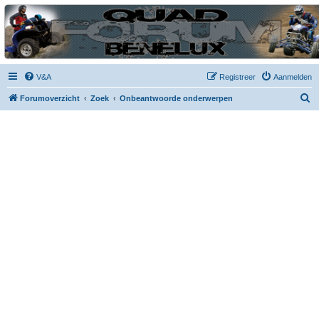
| QFB |
Hét quadforum van de Benelux
V&A
Registreer
Aanmelden
Z
Forumoverzicht
Zoek
Onbeantwoorde onderwerpen
o
e
k