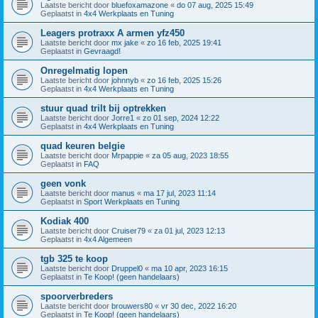
Laatste bericht door
bluefoxamazone
«
do 07 aug, 2025 15:49
Geplaatst in
4x4 Werkplaats en Tuning
Leagers protraxx A armen yfz450
Laatste bericht door
mx jake
«
zo 16 feb, 2025 19:41
Geplaatst in
Gevraagd!
Onregelmatig lopen
Laatste bericht door
johnnyb
«
zo 16 feb, 2025 15:26
Geplaatst in
4x4 Werkplaats en Tuning
stuur quad trilt bij optrekken
Laatste bericht door
Jorre1
«
zo 01 sep, 2024 12:22
Geplaatst in
4x4 Werkplaats en Tuning
quad keuren belgie
Laatste bericht door
Mrpappie
«
za 05 aug, 2023 18:55
Geplaatst in
FAQ
geen vonk
Laatste bericht door
manus
«
ma 17 jul, 2023 11:14
Geplaatst in
Sport Werkplaats en Tuning
Kodiak 400
Laatste bericht door
Cruiser79
«
za 01 jul, 2023 12:13
Geplaatst in
4x4 Algemeen
tgb 325 te koop
Laatste bericht door
Druppel0
«
ma 10 apr, 2023 16:15
Geplaatst in
Te Koop! (geen handelaars)
spoorverbreders
Laatste bericht door
brouwers80
«
vr 30 dec, 2022 16:20
Geplaatst in
Te Koop! (geen handelaars)