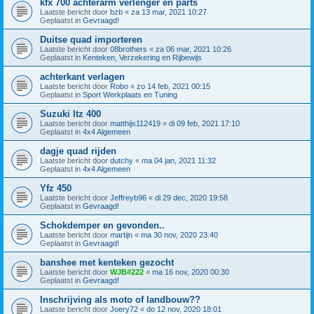
kfx 700 achterarm verlenger en parts
Laatste bericht door
bzb
«
za 13 mar, 2021 10:27
Geplaatst in
Gevraagd!
Duitse quad importeren
Laatste bericht door
08brothers
«
za 06 mar, 2021 10:26
Geplaatst in
Kenteken, Verzekering en Rijbewijs
achterkant verlagen
Laatste bericht door
Robo
«
zo 14 feb, 2021 00:15
Geplaatst in
Sport Werkplaats en Tuning
Suzuki ltz 400
Laatste bericht door
matthijs112419
«
di 09 feb, 2021 17:10
Geplaatst in
4x4 Algemeen
dagje quad rijden
Laatste bericht door
dutchy
«
ma 04 jan, 2021 11:32
Geplaatst in
4x4 Algemeen
Yfz 450
Laatste bericht door
Jeffreyb96
«
di 29 dec, 2020 19:58
Geplaatst in
Gevraagd!
Schokdemper en gevonden..
Laatste bericht door
martijn
«
ma 30 nov, 2020 23:40
Geplaatst in
Gevraagd!
banshee met kenteken gezocht
Laatste bericht door
WJB#222
«
ma 16 nov, 2020 00:30
Geplaatst in
Gevraagd!
Inschrijving als moto of landbouw??
Laatste bericht door
Joery72
«
do 12 nov, 2020 18:01