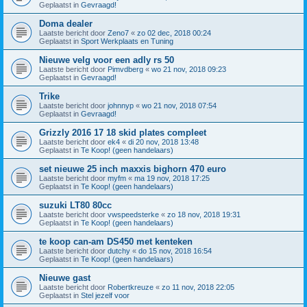
Geplaatst in
Gevraagd!
Doma dealer
Laatste bericht door
Zeno7
«
zo 02 dec, 2018 00:24
Geplaatst in
Sport Werkplaats en Tuning
Nieuwe velg voor een adly rs 50
Laatste bericht door
Pimvdberg
«
wo 21 nov, 2018 09:23
Geplaatst in
Gevraagd!
Trike
Laatste bericht door
johnnyp
«
wo 21 nov, 2018 07:54
Geplaatst in
Gevraagd!
Grizzly 2016 17 18 skid plates compleet
Laatste bericht door
ek4
«
di 20 nov, 2018 13:48
Geplaatst in
Te Koop! (geen handelaars)
set nieuwe 25 inch maxxis bighorn 470 euro
Laatste bericht door
myfm
«
ma 19 nov, 2018 17:25
Geplaatst in
Te Koop! (geen handelaars)
suzuki LT80 80cc
Laatste bericht door
vwspeedsterke
«
zo 18 nov, 2018 19:31
Geplaatst in
Te Koop! (geen handelaars)
te koop can-am DS450 met kenteken
Laatste bericht door
dutchy
«
do 15 nov, 2018 16:54
Geplaatst in
Te Koop! (geen handelaars)
Nieuwe gast
Laatste bericht door
Robertkreuze
«
zo 11 nov, 2018 22:05
Geplaatst in
Stel jezelf voor