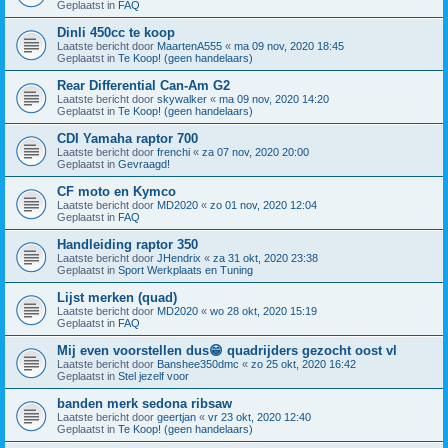
Geplaatst in
FAQ
Dinli 450cc te koop
Laatste bericht door
MaartenA555
«
ma 09 nov, 2020 18:45
Geplaatst in
Te Koop! (geen handelaars)
Rear Differential Can-Am G2
Laatste bericht door
skywalker
«
ma 09 nov, 2020 14:20
Geplaatst in
Te Koop! (geen handelaars)
CDI Yamaha raptor 700
Laatste bericht door
frenchi
«
za 07 nov, 2020 20:00
Geplaatst in
Gevraagd!
CF moto en Kymco
Laatste bericht door
MD2020
«
zo 01 nov, 2020 12:04
Geplaatst in
FAQ
Handleiding raptor 350
Laatste bericht door
JHendrix
«
za 31 okt, 2020 23:38
Geplaatst in
Sport Werkplaats en Tuning
Lijst merken (quad)
Laatste bericht door
MD2020
«
wo 28 okt, 2020 15:19
Geplaatst in
FAQ
Mij even voorstellen dus😁 quadrijders gezocht oost vl
Laatste bericht door
Banshee350dmc
«
zo 25 okt, 2020 16:42
Geplaatst in
Stel jezelf voor
banden merk sedona ribsaw
Laatste bericht door
geertjan
«
vr 23 okt, 2020 12:40
Geplaatst in
Te Koop! (geen handelaars)