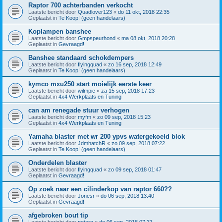
Raptor 700 achterbanden verkocht
Laatste bericht door
Quadlover123
«
do 11 okt, 2018 22:35
Geplaatst in
Te Koop! (geen handelaars)
Koplampen banshee
Laatste bericht door
Gmpspeurhond
«
ma 08 okt, 2018 20:28
Geplaatst in
Gevraagd!
Banshee standaard schokdempers
Laatste bericht door
flyingquad
«
zo 16 sep, 2018 12:49
Geplaatst in
Te Koop! (geen handelaars)
kymco mxu250 start moielijk eerste keer
Laatste bericht door
wilmpie
«
za 15 sep, 2018 17:23
Geplaatst in
4x4 Werkplaats en Tuning
can am renegade stuur verhogen
Laatste bericht door
myfm
«
zo 09 sep, 2018 15:23
Geplaatst in
4x4 Werkplaats en Tuning
Yamaha blaster met wr 200 ypvs watergekoeld blok
Laatste bericht door
JdmhatchR
«
zo 09 sep, 2018 07:22
Geplaatst in
Te Koop! (geen handelaars)
Onderdelen blaster
Laatste bericht door
flyingquad
«
zo 09 sep, 2018 01:47
Geplaatst in
Gevraagd!
Op zoek naar een cilinderkop van raptor 660??
Laatste bericht door
Jonesr
«
do 06 sep, 2018 13:40
Geplaatst in
Gevraagd!
afgebroken bout tip
Laatste bericht door
petern
«
do 06 sep, 2018 07:31