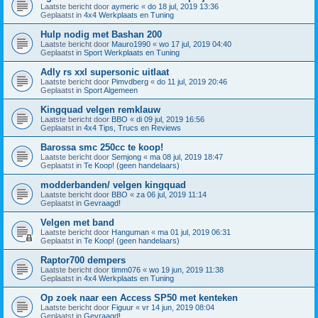
Laatste bericht door
aymeric
«
do 18 jul, 2019 13:36
Geplaatst in
4x4 Werkplaats en Tuning
Hulp nodig met Bashan 200
Laatste bericht door
Mauro1990
«
wo 17 jul, 2019 04:40
Geplaatst in
Sport Werkplaats en Tuning
Adly rs xxl supersonic uitlaat
Laatste bericht door
Pimvdberg
«
do 11 jul, 2019 20:46
Geplaatst in
Sport Algemeen
Kingquad velgen remklauw
Laatste bericht door
BBO
«
di 09 jul, 2019 16:56
Geplaatst in
4x4 Tips, Trucs en Reviews
Barossa smc 250cc te koop!
Laatste bericht door
Semjong
«
ma 08 jul, 2019 18:47
Geplaatst in
Te Koop! (geen handelaars)
modderbanden/ velgen kingquad
Laatste bericht door
BBO
«
za 06 jul, 2019 11:14
Geplaatst in
Gevraagd!
Velgen met band
Laatste bericht door
Hanguman
«
ma 01 jul, 2019 06:31
Geplaatst in
Te Koop! (geen handelaars)
Raptor700 dempers
Laatste bericht door
timm076
«
wo 19 jun, 2019 11:38
Geplaatst in
4x4 Werkplaats en Tuning
Op zoek naar een Access SP50 met kenteken
Laatste bericht door
Figuur
«
vr 14 jun, 2019 08:04
Geplaatst in
Gevraagd!