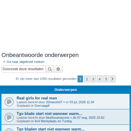
Onbeantwoorde onderwerpen
Ga naar uitgebreid zoeken
Zoek
Uitgebreid zoeken
1
2
3
4
5
Volgend
Er zijn meer dan 1000 resultaten gevonden
Onderwerpen
Real girls for real men
Laatste bericht door
20maxim07
«
vr 03 jul, 2026 11:34
Geplaatst in
Gevraagd!
Tgv blade start niet wanneer warm...
Laatste bericht door
bluefoxamazone
«
do 07 aug, 2025 15:52
Geplaatst in
4x4 Werkplaats en Tuning
Tgv bladen start niet wanneer warm...