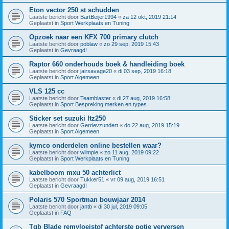
Eton vector 250 st schudden
Laatste bericht door
BartBeijer1994
«
za 12 okt, 2019 21:14
Geplaatst in
Sport Werkplaats en Tuning
Opzoek naar een KFX 700 primary clutch
Laatste bericht door
poblaw
«
zo 29 sep, 2019 15:43
Geplaatst in
Gevraagd!
Raptor 660 onderhouds boek & handleiding boek
Laatste bericht door
jairsavage20
«
di 03 sep, 2019 16:18
Geplaatst in
Sport Algemeen
VLS 125 cc
Laatste bericht door
Teamblaster
«
di 27 aug, 2019 16:58
Geplaatst in
Sport Bespreking merken en types
Sticker set suzuki ltz250
Laatste bericht door
Gerrievzundert
«
do 22 aug, 2019 15:19
Geplaatst in
Sport Algemeen
kymco onderdelen online bestellen waar?
Laatste bericht door
wilmpie
«
zo 11 aug, 2019 09:22
Geplaatst in
Sport Werkplaats en Tuning
kabelboom mxu 50 achterlict
Laatste bericht door
Tukker51
«
vr 09 aug, 2019 16:51
Geplaatst in
Gevraagd!
Polaris 570 Sportman bouwjaar 2014
Laatste bericht door
jantb
«
di 30 jul, 2019 09:05
Geplaatst in
FAQ
Tgb Blade remvloeistof achterste potje verversen