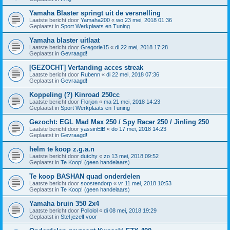
Yamaha Blaster springt uit de versnelling
Laatste bericht door
Yamaha200
«
wo 23 mei, 2018 01:36
Geplaatst in
Sport Werkplaats en Tuning
Yamaha blaster uitlaat
Laatste bericht door
Gregorie15
«
di 22 mei, 2018 17:28
Geplaatst in
Gevraagd!
[GEZOCHT] Vertanding acces streak
Laatste bericht door
Rubenn
«
di 22 mei, 2018 07:36
Geplaatst in
Gevraagd!
Koppeling (?) Kinroad 250cc
Laatste bericht door
Florjon
«
ma 21 mei, 2018 14:23
Geplaatst in
Sport Werkplaats en Tuning
Gezocht: EGL Mad Max 250 / Spy Racer 250 / Jinling 250
Laatste bericht door
yassinElB
«
do 17 mei, 2018 14:23
Geplaatst in
Gevraagd!
helm te koop z.g.a.n
Laatste bericht door
dutchy
«
zo 13 mei, 2018 09:52
Geplaatst in
Te Koop! (geen handelaars)
Te koop BASHAN quad onderdelen
Laatste bericht door
soostendorp
«
vr 11 mei, 2018 10:53
Geplaatst in
Te Koop! (geen handelaars)
Yamaha bruin 350 2x4
Laatste bericht door
Pollolol
«
di 08 mei, 2018 19:29
Geplaatst in
Stel jezelf voor