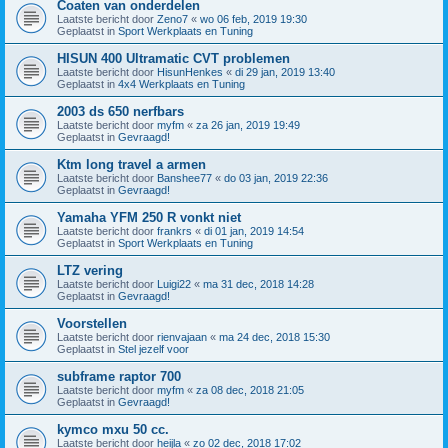
Coaten van onderdelen
Laatste bericht door
Zeno7
«
wo 06 feb, 2019 19:30
Geplaatst in
Sport Werkplaats en Tuning
HISUN 400 Ultramatic CVT problemen
Laatste bericht door
HisunHenkes
«
di 29 jan, 2019 13:40
Geplaatst in
4x4 Werkplaats en Tuning
2003 ds 650 nerfbars
Laatste bericht door
myfm
«
za 26 jan, 2019 19:49
Geplaatst in
Gevraagd!
Ktm long travel a armen
Laatste bericht door
Banshee77
«
do 03 jan, 2019 22:36
Geplaatst in
Gevraagd!
Yamaha YFM 250 R vonkt niet
Laatste bericht door
frankrs
«
di 01 jan, 2019 14:54
Geplaatst in
Sport Werkplaats en Tuning
LTZ vering
Laatste bericht door
Luigi22
«
ma 31 dec, 2018 14:28
Geplaatst in
Gevraagd!
Voorstellen
Laatste bericht door
rienvajaan
«
ma 24 dec, 2018 15:30
Geplaatst in
Stel jezelf voor
subframe raptor 700
Laatste bericht door
myfm
«
za 08 dec, 2018 21:05
Geplaatst in
Gevraagd!
kymco mxu 50 cc.
Laatste bericht door
heijla
«
zo 02 dec, 2018 17:02