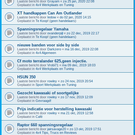
Laatste bericht door
Grayam
«
za 25 jan, 2020 22:08
Geplaatst in
4x4 Werkplaats en Tuning
XT handkappen Can Am Outlander
Laatste bericht door
Iedow
«
do 02 jan, 2020 14:15
Geplaatst in
Te Koop! (geen handelaars)
Spanningsregelaar Yamaha
Laatste bericht door
ovanderpijl
«
zo 22 dec, 2019 22:17
Geplaatst in
Te Koop! (geen handelaars)
nieuwe banden voor side by side
Laatste bericht door
Darkzero
«
ma 16 dec, 2019 22:08
Geplaatst in
4x4 Algemeen
Cf moto terralander 625,geen injectie.
Laatste bericht door
Vrobi71
«
ma 09 dec, 2019 18:03
Geplaatst in
4x4 Werkplaats en Tuning
HSUN 350
Laatste bericht door
rowley
«
zo 24 nov, 2019 20:54
Geplaatst in
Sport Werkplaats en Tuning
Gezocht kawasaki of soortgelijke
Laatste bericht door
rowley
«
zo 17 nov, 2019 12:09
Geplaatst in
Gevraagd!
Prijs indicatie voor herstelling kawasaki
Laatste bericht door
rowley
«
ma 21 okt, 2019 12:58
Geplaatst in
Café
Raptor 660 spanningsregelaar
Laatste bericht door
jairsavage20
«
zo 13 okt, 2019 17:51
Geplaatst in
4x4 Tips, Trucs en Reviews