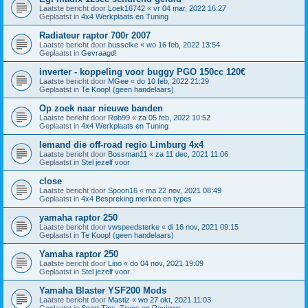
Laatste bericht door
Loek16742
«
vr 04 mar, 2022 16:27
Geplaatst in
4x4 Werkplaats en Tuning
Radiateur raptor 700r 2007
Laatste bericht door
busselke
«
wo 16 feb, 2022 13:54
Geplaatst in
Gevraagd!
inverter - koppeling voor buggy PGO 150cc 120€
Laatste bericht door
MGee
«
do 10 feb, 2022 21:29
Geplaatst in
Te Koop! (geen handelaars)
Op zoek naar nieuwe banden
Laatste bericht door
Rob99
«
za 05 feb, 2022 10:52
Geplaatst in
4x4 Werkplaats en Tuning
Iemand die off-road regio Limburg 4x4
Laatste bericht door
Bossman11
«
za 11 dec, 2021 11:06
Geplaatst in
Stel jezelf voor
close
Laatste bericht door
Spoon16
«
ma 22 nov, 2021 08:49
Geplaatst in
4x4 Bespreking merken en types
yamaha raptor 250
Laatste bericht door
vwspeedsterke
«
di 16 nov, 2021 09:15
Geplaatst in
Te Koop! (geen handelaars)
Yamaha raptor 250
Laatste bericht door
Lino
«
do 04 nov, 2021 19:09
Geplaatst in
Stel jezelf voor
Yamaha Blaster YSF200 Mods
Laatste bericht door
Mastiz
«
wo 27 okt, 2021 11:03
Geplaatst in
Sport Tips, Trucs en Reviews