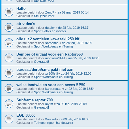
Geplaatst in
Stel jezelf voor
Hallo
Laatste bericht door
Zeno7
«
za 02 mar, 2019 00:14
Geplaatst in
Stel jezelf voor
otr video's
Laatste bericht door
dutchy
«
do 28 feb, 2019 16:37
Geplaatst in
Sport Foto's en video's
olie uit 2 ventielen kawasaki 250 klf
Laatste bericht door
sorbonne
«
do 28 feb, 2019 16:09
Geplaatst in
Sport Werkplaats en Tuning
Demper of uitlaat voor een Raptor660
Laatste bericht door
monsieurYFM
«
ma 25 feb, 2019 16:23
Geplaatst in
Gevraagd!
barossa/derbi/smc pakt niet aan
Laatste bericht door
xy200stii
«
zo 24 feb, 2019 12:06
Geplaatst in
Sport Werkplaats en Tuning
welke tandwielen voor een acces SP50
Laatste bericht door
karperquad
«
vr 22 feb, 2019 18:54
Geplaatst in
Sport Werkplaats en Tuning
Subframe raptor 700
Laatste bericht door
myfm
«
za 09 feb, 2019 20:09
Geplaatst in
Gevraagd!
EGL 300cc
Laatste bericht door
Wessel
«
za 09 feb, 2019 16:30
Geplaatst in
Te Koop! (geen handelaars)