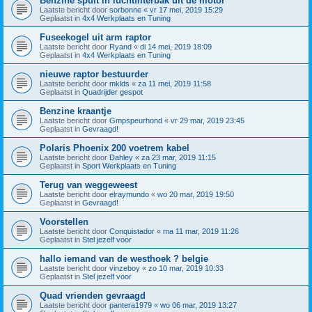
Benzine spuit in luchtfilterbak uit de motor
Laatste bericht door
sorbonne
«
vr 17 mei, 2019 15:29
Geplaatst in
4x4 Werkplaats en Tuning
Fuseekogel uit arm raptor
Laatste bericht door
Ryand
«
di 14 mei, 2019 18:09
Geplaatst in
4x4 Werkplaats en Tuning
nieuwe raptor bestuurder
Laatste bericht door
mklds
«
za 11 mei, 2019 11:58
Geplaatst in
Quadrijder gespot
Benzine kraantje
Laatste bericht door
Gmpspeurhond
«
vr 29 mar, 2019 23:45
Geplaatst in
Gevraagd!
Polaris Phoenix 200 voetrem kabel
Laatste bericht door
Dahley
«
za 23 mar, 2019 11:15
Geplaatst in
Sport Werkplaats en Tuning
Terug van weggeweest
Laatste bericht door
elraymundo
«
wo 20 mar, 2019 19:50
Geplaatst in
Gevraagd!
Voorstellen
Laatste bericht door
Conquistador
«
ma 11 mar, 2019 11:26
Geplaatst in
Stel jezelf voor
hallo iemand van de westhoek ? belgie
Laatste bericht door
vinzeboy
«
zo 10 mar, 2019 10:33
Geplaatst in
Stel jezelf voor
Quad vrienden gevraagd
Laatste bericht door
pantera1979
«
wo 06 mar, 2019 13:27