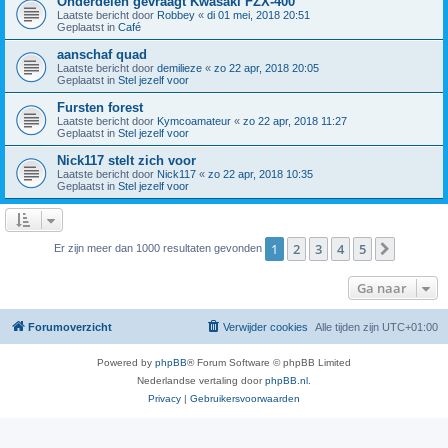
Onderdelen gevraagt Kwasaki FZX-400
Laatste bericht door
Robbey
«
di 01 mei, 2018 20:51
Geplaatst in
Café
aanschaf quad
Laatste bericht door
demilieze
«
zo 22 apr, 2018 20:05
Geplaatst in
Stel jezelf voor
Fursten forest
Laatste bericht door
Kymcoamateur
«
zo 22 apr, 2018 11:27
Geplaatst in
Stel jezelf voor
Nick117 stelt zich voor
Laatste bericht door
Nick117
«
zo 22 apr, 2018 10:35
Geplaatst in
Stel jezelf voor
1
2
3
4
5
Volgend
Er zijn meer dan 1000 resultaten gevonden
Ga naar
Forumoverzicht
Verwijder cookies
Alle tijden zijn
UTC+01:00
Powered by
phpBB
® Forum Software © phpBB Limited
Nederlandse vertaling door
phpBB.nl
.
Privacy
|
Gebruikersvoorwaarden