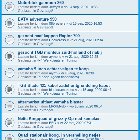
Motorblok ga moon 260
Laatste bericht door
JeffryB
«
do 24 sep, 2020 14:35
Geplaatst in
Gevraagd!
EATV adventure 990
Laatste bericht door
08brothers
«
di 15 sep, 2020 16:53
Geplaatst in
Gevraagd!
gezocht naaf kappen Raptor 700
Laatste bericht door
Hackeross
«
vr 21 aug, 2020 13:34
Geplaatst in
Gevraagd!
gezocht TGB monteur zuid-holland of nabij
Laatste bericht door
aymeric
«
vr 21 aug, 2020 12:28
Geplaatst in
4x4 Werkplaats en Tuning
yamaha 9 inch achter velgen te koop
Laatste bericht door
myfm
«
di 18 aug, 2020 16:30
Geplaatst in
Te Koop! (geen handelaars)
TGB Blade 425 kabel zadel ontgrendeling kapot
Laatste bericht door
bluefoxamazone
«
za 15 aug, 2020 06:41
Geplaatst in
4x4 Werkplaats en Tuning
aftermarket uitlaat yamaha blaster
Laatste bericht door
MAXIMvdb
«
wo 10 jun, 2020 06:54
Geplaatst in
Gevraagd!
Nette Kingquad of grizzly Op ned kenteken
Laatste bericht door
BBO
«
vr 22 mei, 2020 07:31
Geplaatst in
Gevraagd!
Quad stationair hoog, in versnelling netjes
Laatste bericht door
Flipper991
«
ma 30 mar, 2020 09:46