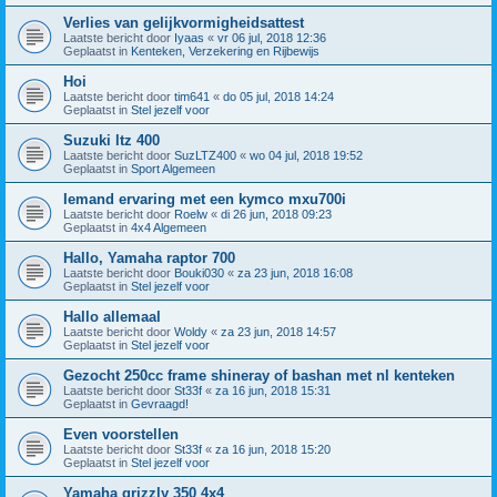
Verlies van gelijkvormigheidsattest
Laatste bericht door
Iyaas
«
vr 06 jul, 2018 12:36
Geplaatst in
Kenteken, Verzekering en Rijbewijs
Hoi
Laatste bericht door
tim641
«
do 05 jul, 2018 14:24
Geplaatst in
Stel jezelf voor
Suzuki ltz 400
Laatste bericht door
SuzLTZ400
«
wo 04 jul, 2018 19:52
Geplaatst in
Sport Algemeen
Iemand ervaring met een kymco mxu700i
Laatste bericht door
Roelw
«
di 26 jun, 2018 09:23
Geplaatst in
4x4 Algemeen
Hallo, Yamaha raptor 700
Laatste bericht door
Bouki030
«
za 23 jun, 2018 16:08
Geplaatst in
Stel jezelf voor
Hallo allemaal
Laatste bericht door
Woldy
«
za 23 jun, 2018 14:57
Geplaatst in
Stel jezelf voor
Gezocht 250cc frame shineray of bashan met nl kenteken
Laatste bericht door
St33f
«
za 16 jun, 2018 15:31
Geplaatst in
Gevraagd!
Even voorstellen
Laatste bericht door
St33f
«
za 16 jun, 2018 15:20
Geplaatst in
Stel jezelf voor
Yamaha grizzly 350 4x4