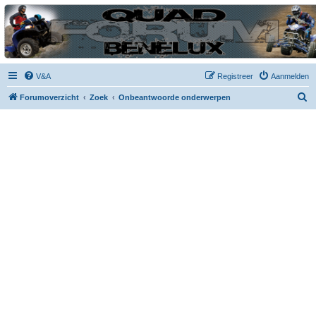
| QFB |
Hét quadforum van de Benelux
V&A
Registreer
Aanmelden
Z
Forumoverzicht
Zoek
Onbeantwoorde onderwerpen
o
e
k