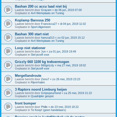
Bashan 200 cc accu laad niet bij
Laatste bericht door
Grayam
«
do 06 jun, 2019 07:00
Geplaatst in
4x4 Werkplaats en Tuning
Koplamp Barossa 250
Laatste bericht door
Francisca27
«
di 04 jun, 2019 11:02
Geplaatst in
Sport Algemeen
Bashan 300 start niet
Laatste bericht door
hamza013
«
zo 02 jun, 2019 15:12
Geplaatst in
4x4 Werkplaats en Tuning
Loop niet stationer
Laatste bericht door
Jun
«
za 01 jun, 2019 19:49
Geplaatst in
Stel jezelf voor
Grizzly 660 1100 kg trekvermogen
Laatste bericht door
660grizzly
«
ma 27 mei, 2019 18:02
Geplaatst in
Stel jezelf voor
Mergellandroute
Laatste bericht door
Zeno7
«
zo 26 mei, 2019 23:23
Geplaatst in
Rijverhalen
3 Raptors noord Limburg heijen
Laatste bericht door
Gmpspeurhond
«
za 25 mei, 2019 21:22
Geplaatst in
Quadrijder gespot
front bumper
Laatste bericht door
Phille
«
do 23 mei, 2019 18:22
Geplaatst in
Te Koop! (geen handelaars)