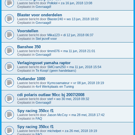
Laatste bericht door
Pollolol
«
za 16 jun, 2018 13:08
Geplaatst in
Gevraagd!
Blaster voor onderdelen
Laatste bericht door
Blaster240
«
wo 13 jun, 2018 18:02
Geplaatst in
Gevraagd!
Voorstellen
Laatste bericht door
Mika123
«
di 12 jun, 2018 06:37
Geplaatst in
Stel jezelf voor
Banshee 350
Laatste bericht door
timm076
«
ma 11 jun, 2018 21:01
Geplaatst in
Gevraagd!
Verlagingsset yamaha raptor
Laatste bericht door
SMCram250
«
ma 11 jun, 2018 15:54
Geplaatst in
Te Koop! (geen handelaars)
Outlander 1000
Laatste bericht door
Kymcoamateur
«
vr 08 jun, 2018 19:19
Geplaatst in
4x4 Werkplaats en Tuning
cdi polaris outlaw 90cc bj 2007/2008
Laatste bericht door
stef
«
wo 30 mei, 2018 09:32
Geplaatst in
Gevraagd!
Spy racing 350cc f1
Laatste bericht door
Jason McCoy
«
ma 28 mei, 2018 17:42
Geplaatst in
FAQ
Spy racing 350cc f1
Laatste bericht door
michelpet
«
za 26 mei, 2018 19:19
Geplaatst in
FAQ