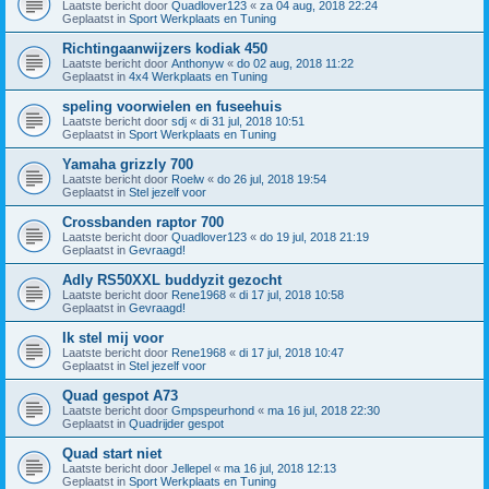
Laatste bericht door
Quadlover123
«
za 04 aug, 2018 22:24
Geplaatst in
Sport Werkplaats en Tuning
Richtingaanwijzers kodiak 450
Laatste bericht door
Anthonyw
«
do 02 aug, 2018 11:22
Geplaatst in
4x4 Werkplaats en Tuning
speling voorwielen en fuseehuis
Laatste bericht door
sdj
«
di 31 jul, 2018 10:51
Geplaatst in
Sport Werkplaats en Tuning
Yamaha grizzly 700
Laatste bericht door
Roelw
«
do 26 jul, 2018 19:54
Geplaatst in
Stel jezelf voor
Crossbanden raptor 700
Laatste bericht door
Quadlover123
«
do 19 jul, 2018 21:19
Geplaatst in
Gevraagd!
Adly RS50XXL buddyzit gezocht
Laatste bericht door
Rene1968
«
di 17 jul, 2018 10:58
Geplaatst in
Gevraagd!
Ik stel mij voor
Laatste bericht door
Rene1968
«
di 17 jul, 2018 10:47
Geplaatst in
Stel jezelf voor
Quad gespot A73
Laatste bericht door
Gmpspeurhond
«
ma 16 jul, 2018 22:30
Geplaatst in
Quadrijder gespot
Quad start niet
Laatste bericht door
Jellepel
«
ma 16 jul, 2018 12:13
Geplaatst in
Sport Werkplaats en Tuning