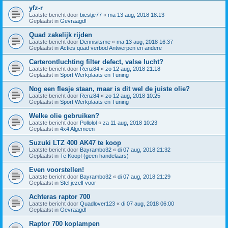
yfz-r
Laatste bericht door
biestje77
«
ma 13 aug, 2018 18:13
Geplaatst in
Gevraagd!
Quad zakelijk rijden
Laatste bericht door
Dennisitsme
«
ma 13 aug, 2018 16:37
Geplaatst in
Acties quad verbod Antwerpen en andere
Carterontluchting filter defect, valse lucht?
Laatste bericht door
Renz84
«
zo 12 aug, 2018 21:18
Geplaatst in
Sport Werkplaats en Tuning
Nog een flesje staan, maar is dit wel de juiste olie?
Laatste bericht door
Renz84
«
zo 12 aug, 2018 10:25
Geplaatst in
Sport Werkplaats en Tuning
Welke olie gebruiken?
Laatste bericht door
Pollolol
«
za 11 aug, 2018 10:23
Geplaatst in
4x4 Algemeen
Suzuki LTZ 400 AK47 te koop
Laatste bericht door
Bayrambo32
«
di 07 aug, 2018 21:32
Geplaatst in
Te Koop! (geen handelaars)
Even voorstellen!
Laatste bericht door
Bayrambo32
«
di 07 aug, 2018 21:29
Geplaatst in
Stel jezelf voor
Achteras raptor 700
Laatste bericht door
Quadlover123
«
di 07 aug, 2018 06:00
Geplaatst in
Gevraagd!
Raptor 700 koplampen