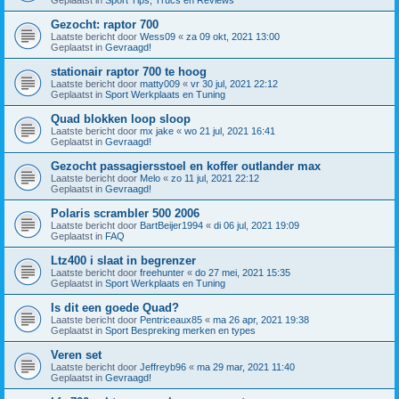
Gezocht: raptor 700
Laatste bericht door
Wess09
«
za 09 okt, 2021 13:00
Geplaatst in
Gevraagd!
stationair raptor 700 te hoog
Laatste bericht door
matty009
«
vr 30 jul, 2021 22:12
Geplaatst in
Sport Werkplaats en Tuning
Quad blokken loop sloop
Laatste bericht door
mx jake
«
wo 21 jul, 2021 16:41
Geplaatst in
Gevraagd!
Gezocht passagiersstoel en koffer outlander max
Laatste bericht door
Melo
«
zo 11 jul, 2021 22:12
Geplaatst in
Gevraagd!
Polaris scrambler 500 2006
Laatste bericht door
BartBeijer1994
«
di 06 jul, 2021 19:09
Geplaatst in
FAQ
Ltz400 i slaat in begrenzer
Laatste bericht door
freehunter
«
do 27 mei, 2021 15:35
Geplaatst in
Sport Werkplaats en Tuning
Is dit een goede Quad?
Laatste bericht door
Pentriceaux85
«
ma 26 apr, 2021 19:38
Geplaatst in
Sport Bespreking merken en types
Veren set
Laatste bericht door
Jeffreyb96
«
ma 29 mar, 2021 11:40
Geplaatst in
Gevraagd!