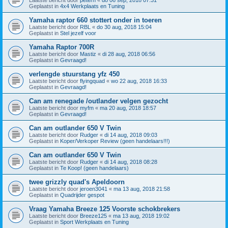
Geplaatst in
4x4 Werkplaats en Tuning
Yamaha raptor 660 stottert onder in toeren
Laatste bericht door
RBL
«
do 30 aug, 2018 15:04
Geplaatst in
Stel jezelf voor
Yamaha Raptor 700R
Laatste bericht door
Mastiz
«
di 28 aug, 2018 06:56
Geplaatst in
Gevraagd!
verlengde stuurstang yfz 450
Laatste bericht door
flyingquad
«
wo 22 aug, 2018 16:33
Geplaatst in
Gevraagd!
Can am renegade /outlander velgen gezocht
Laatste bericht door
myfm
«
ma 20 aug, 2018 18:57
Geplaatst in
Gevraagd!
Can am outlander 650 V Twin
Laatste bericht door
Rudger
«
di 14 aug, 2018 09:03
Geplaatst in
Koper/Verkoper Review (geen handelaars!!!)
Can am outlander 650 V Twin
Laatste bericht door
Rudger
«
di 14 aug, 2018 08:28
Geplaatst in
Te Koop! (geen handelaars)
twee grizzly quad's Apeldoorn
Laatste bericht door
jeroen3041
«
ma 13 aug, 2018 21:58
Geplaatst in
Quadrijder gespot
Vraag Yamaha Breeze 125 Voorste schokbrekers
Laatste bericht door
Breeze125
«
ma 13 aug, 2018 19:02
Geplaatst in
Sport Werkplaats en Tuning