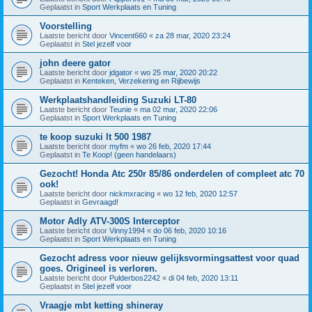
Geplaatst in
Sport Werkplaats en Tuning
Voorstelling
Laatste bericht door
Vincent660
«
za 28 mar, 2020 23:24
Geplaatst in
Stel jezelf voor
john deere gator
Laatste bericht door
jdgator
«
wo 25 mar, 2020 20:22
Geplaatst in
Kenteken, Verzekering en Rijbewijs
Werkplaatshandleiding Suzuki LT-80
Laatste bericht door
Teunie
«
ma 02 mar, 2020 22:06
Geplaatst in
Sport Werkplaats en Tuning
te koop suzuki lt 500 1987
Laatste bericht door
myfm
«
wo 26 feb, 2020 17:44
Geplaatst in
Te Koop! (geen handelaars)
Gezocht! Honda Atc 250r 85/86 onderdelen of compleet atc 70
ook!
Laatste bericht door
nickmxracing
«
wo 12 feb, 2020 12:57
Geplaatst in
Gevraagd!
Motor Adly ATV-300S Interceptor
Laatste bericht door
Vinny1994
«
do 06 feb, 2020 10:16
Geplaatst in
Sport Werkplaats en Tuning
Gezocht adress voor nieuw gelijksvormingsattest voor quad
goes. Origineel is verloren.
Laatste bericht door
Pulderbos2242
«
di 04 feb, 2020 13:11
Geplaatst in
Stel jezelf voor
Vraagje mbt ketting shineray