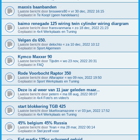
maxxis baanbanden
Laatste bericht door
brouwers80
«
vr 30 dec, 2022 16:15
Geplaatst in
Te Koop! (geen handelaars)
baimo renegade 125 wiring twin cylinder wiring diargram
Laatste bericht door
fransvanmaria
«
zo 18 dec, 2022 21:23
Geplaatst in
4x4 Werkplaats en Tuning
Velgen ds 650.
Laatste bericht door
delochto
«
za 10 dec, 2022 10:12
Geplaatst in
Sport Algemeen
Kymco Maxxer 90
Laatste bericht door
Tijsdm
«
wo 23 nov, 2022 20:31
Geplaatst in
FAQ
Rode Voorbocht Raptor 350
Laatste bericht door
Alfaraptor
«
wo 09 nov, 2022 19:50
Geplaatst in
Sport Werkplaats en Tuning
Deze is al weer van 11 jaar geleden maar...
Laatste bericht door
petern
«
ma 08 aug, 2022 08:07
Geplaatst in
4x4 Foto's en video's
start blokkering TGB 425
Laatste bericht door
bluefoxamazone
«
vr 03 jun, 2022 17:52
Geplaatst in
4x4 Werkplaats en Tuning
45% belgium 45% Russia
Laatste bericht door
Yvan
«
ma 28 mar, 2022 00:14
Geplaatst in
Stel jezelf voor
Egl madix 125cc schurend geluid