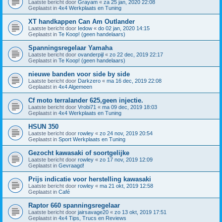
Laatste bericht door
Grayam
«
za 25 jan, 2020 22:08
Geplaatst in
4x4 Werkplaats en Tuning
XT handkappen Can Am Outlander
Laatste bericht door
Iedow
«
do 02 jan, 2020 14:15
Geplaatst in
Te Koop! (geen handelaars)
Spanningsregelaar Yamaha
Laatste bericht door
ovanderpijl
«
zo 22 dec, 2019 22:17
Geplaatst in
Te Koop! (geen handelaars)
nieuwe banden voor side by side
Laatste bericht door
Darkzero
«
ma 16 dec, 2019 22:08
Geplaatst in
4x4 Algemeen
Cf moto terralander 625,geen injectie.
Laatste bericht door
Vrobi71
«
ma 09 dec, 2019 18:03
Geplaatst in
4x4 Werkplaats en Tuning
HSUN 350
Laatste bericht door
rowley
«
zo 24 nov, 2019 20:54
Geplaatst in
Sport Werkplaats en Tuning
Gezocht kawasaki of soortgelijke
Laatste bericht door
rowley
«
zo 17 nov, 2019 12:09
Geplaatst in
Gevraagd!
Prijs indicatie voor herstelling kawasaki
Laatste bericht door
rowley
«
ma 21 okt, 2019 12:58
Geplaatst in
Café
Raptor 660 spanningsregelaar
Laatste bericht door
jairsavage20
«
zo 13 okt, 2019 17:51
Geplaatst in
4x4 Tips, Trucs en Reviews