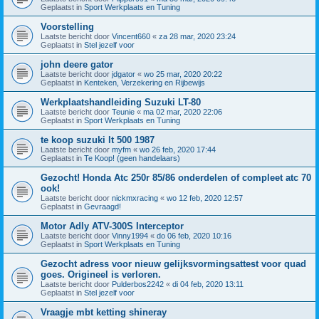
Geplaatst in
Sport Werkplaats en Tuning
Voorstelling
Laatste bericht door
Vincent660
«
za 28 mar, 2020 23:24
Geplaatst in
Stel jezelf voor
john deere gator
Laatste bericht door
jdgator
«
wo 25 mar, 2020 20:22
Geplaatst in
Kenteken, Verzekering en Rijbewijs
Werkplaatshandleiding Suzuki LT-80
Laatste bericht door
Teunie
«
ma 02 mar, 2020 22:06
Geplaatst in
Sport Werkplaats en Tuning
te koop suzuki lt 500 1987
Laatste bericht door
myfm
«
wo 26 feb, 2020 17:44
Geplaatst in
Te Koop! (geen handelaars)
Gezocht! Honda Atc 250r 85/86 onderdelen of compleet atc 70
ook!
Laatste bericht door
nickmxracing
«
wo 12 feb, 2020 12:57
Geplaatst in
Gevraagd!
Motor Adly ATV-300S Interceptor
Laatste bericht door
Vinny1994
«
do 06 feb, 2020 10:16
Geplaatst in
Sport Werkplaats en Tuning
Gezocht adress voor nieuw gelijksvormingsattest voor quad
goes. Origineel is verloren.
Laatste bericht door
Pulderbos2242
«
di 04 feb, 2020 13:11
Geplaatst in
Stel jezelf voor
Vraagje mbt ketting shineray