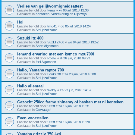
Verlies van gelijkvormigheidsattest
Laatste bericht door
Iyaas
«
vr 06 jul, 2018 12:36
Geplaatst in
Kenteken, Verzekering en Rijbewijs
Hoi
Laatste bericht door
tim641
«
do 05 jul, 2018 14:24
Geplaatst in
Stel jezelf voor
Suzuki ltz 400
Laatste bericht door
SuzLTZ400
«
wo 04 jul, 2018 19:52
Geplaatst in
Sport Algemeen
Iemand ervaring met een kymco mxu700i
Laatste bericht door
Roelw
«
di 26 jun, 2018 09:23
Geplaatst in
4x4 Algemeen
Hallo, Yamaha raptor 700
Laatste bericht door
Bouki030
«
za 23 jun, 2018 16:08
Geplaatst in
Stel jezelf voor
Hallo allemaal
Laatste bericht door
Woldy
«
za 23 jun, 2018 14:57
Geplaatst in
Stel jezelf voor
Gezocht 250cc frame shineray of bashan met nl kenteken
Laatste bericht door
St33f
«
za 16 jun, 2018 15:31
Geplaatst in
Gevraagd!
Even voorstellen
Laatste bericht door
St33f
«
za 16 jun, 2018 15:20
Geplaatst in
Stel jezelf voor
Yamaha grizzly 350 4x4