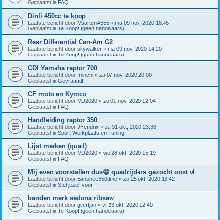
Geplaatst in
FAQ
Dinli 450cc te koop
Laatste bericht door
MaartenA555
«
ma 09 nov, 2020 18:45
Geplaatst in
Te Koop! (geen handelaars)
Rear Differential Can-Am G2
Laatste bericht door
skywalker
«
ma 09 nov, 2020 14:20
Geplaatst in
Te Koop! (geen handelaars)
CDI Yamaha raptor 700
Laatste bericht door
frenchi
«
za 07 nov, 2020 20:00
Geplaatst in
Gevraagd!
CF moto en Kymco
Laatste bericht door
MD2020
«
zo 01 nov, 2020 12:04
Geplaatst in
FAQ
Handleiding raptor 350
Laatste bericht door
JHendrix
«
za 31 okt, 2020 23:38
Geplaatst in
Sport Werkplaats en Tuning
Lijst merken (quad)
Laatste bericht door
MD2020
«
wo 28 okt, 2020 15:19
Geplaatst in
FAQ
Mij even voorstellen dus😁 quadrijders gezocht oost vl
Laatste bericht door
Banshee350dmc
«
zo 25 okt, 2020 16:42
Geplaatst in
Stel jezelf voor
banden merk sedona ribsaw
Laatste bericht door
geertjan
«
vr 23 okt, 2020 12:40
Geplaatst in
Te Koop! (geen handelaars)