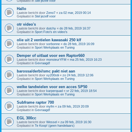
Geplaatst in
Stel jezelf voor
Hallo
Laatste bericht door
Zeno7
«
za 02 mar, 2019 00:14
Geplaatst in
Stel jezelf voor
otr video's
Laatste bericht door
dutchy
«
do 28 feb, 2019 16:37
Geplaatst in
Sport Foto's en video's
olie uit 2 ventielen kawasaki 250 klf
Laatste bericht door
sorbonne
«
do 28 feb, 2019 16:09
Geplaatst in
Sport Werkplaats en Tuning
Demper of uitlaat voor een Raptor660
Laatste bericht door
monsieurYFM
«
ma 25 feb, 2019 16:23
Geplaatst in
Gevraagd!
barossa/derbi/smc pakt niet aan
Laatste bericht door
xy200stii
«
zo 24 feb, 2019 12:06
Geplaatst in
Sport Werkplaats en Tuning
welke tandwielen voor een acces SP50
Laatste bericht door
karperquad
«
vr 22 feb, 2019 18:54
Geplaatst in
Sport Werkplaats en Tuning
Subframe raptor 700
Laatste bericht door
myfm
«
za 09 feb, 2019 20:09
Geplaatst in
Gevraagd!
EGL 300cc
Laatste bericht door
Wessel
«
za 09 feb, 2019 16:30
Geplaatst in
Te Koop! (geen handelaars)