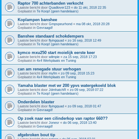
Raptor 700 achterbanden verkocht
Laatste bericht door
Quadlover123
«
do 11 okt, 2018 22:35
Geplaatst in
Te Koop! (geen handelaars)
Koplampen banshee
Laatste bericht door
Gmpspeurhond
«
ma 08 okt, 2018 20:28
Geplaatst in
Gevraagd!
Banshee standaard schokdempers
Laatste bericht door
flyingquad
«
zo 16 sep, 2018 12:49
Geplaatst in
Te Koop! (geen handelaars)
kymco mxu250 start moielijk eerste keer
Laatste bericht door
wilmpie
«
za 15 sep, 2018 17:23
Geplaatst in
4x4 Werkplaats en Tuning
can am renegade stuur verhogen
Laatste bericht door
myfm
«
zo 09 sep, 2018 15:23
Geplaatst in
4x4 Werkplaats en Tuning
Yamaha blaster met wr 200 ypvs watergekoeld blok
Laatste bericht door
JdmhatchR
«
zo 09 sep, 2018 07:22
Geplaatst in
Te Koop! (geen handelaars)
Onderdelen blaster
Laatste bericht door
flyingquad
«
zo 09 sep, 2018 01:47
Geplaatst in
Gevraagd!
Op zoek naar een cilinderkop van raptor 660??
Laatste bericht door
Jonesr
«
do 06 sep, 2018 13:40
Geplaatst in
Gevraagd!
afgebroken bout tip
Laatste bericht door
petern
«
do 06 sep, 2018 07:31