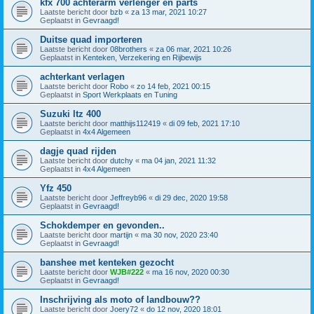
kfx 700 achterarm verlenger en parts
Laatste bericht door
bzb
«
za 13 mar, 2021 10:27
Geplaatst in
Gevraagd!
Duitse quad importeren
Laatste bericht door
08brothers
«
za 06 mar, 2021 10:26
Geplaatst in
Kenteken, Verzekering en Rijbewijs
achterkant verlagen
Laatste bericht door
Robo
«
zo 14 feb, 2021 00:15
Geplaatst in
Sport Werkplaats en Tuning
Suzuki ltz 400
Laatste bericht door
matthijs112419
«
di 09 feb, 2021 17:10
Geplaatst in
4x4 Algemeen
dagje quad rijden
Laatste bericht door
dutchy
«
ma 04 jan, 2021 11:32
Geplaatst in
4x4 Algemeen
Yfz 450
Laatste bericht door
Jeffreyb96
«
di 29 dec, 2020 19:58
Geplaatst in
Gevraagd!
Schokdemper en gevonden..
Laatste bericht door
martijn
«
ma 30 nov, 2020 23:40
Geplaatst in
Gevraagd!
banshee met kenteken gezocht
Laatste bericht door
WJB#222
«
ma 16 nov, 2020 00:30
Geplaatst in
Gevraagd!
Inschrijving als moto of landbouw??
Laatste bericht door
Joery72
«
do 12 nov, 2020 18:01