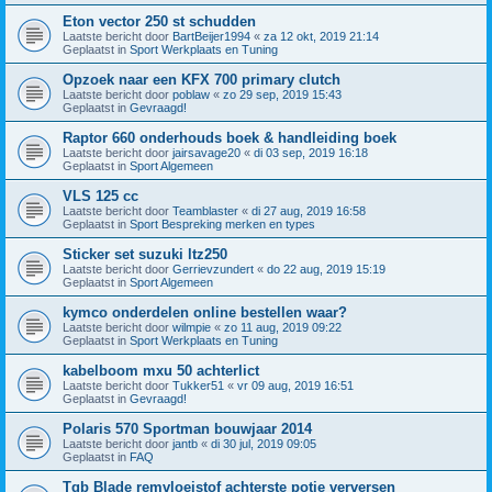
Eton vector 250 st schudden
Laatste bericht door
BartBeijer1994
«
za 12 okt, 2019 21:14
Geplaatst in
Sport Werkplaats en Tuning
Opzoek naar een KFX 700 primary clutch
Laatste bericht door
poblaw
«
zo 29 sep, 2019 15:43
Geplaatst in
Gevraagd!
Raptor 660 onderhouds boek & handleiding boek
Laatste bericht door
jairsavage20
«
di 03 sep, 2019 16:18
Geplaatst in
Sport Algemeen
VLS 125 cc
Laatste bericht door
Teamblaster
«
di 27 aug, 2019 16:58
Geplaatst in
Sport Bespreking merken en types
Sticker set suzuki ltz250
Laatste bericht door
Gerrievzundert
«
do 22 aug, 2019 15:19
Geplaatst in
Sport Algemeen
kymco onderdelen online bestellen waar?
Laatste bericht door
wilmpie
«
zo 11 aug, 2019 09:22
Geplaatst in
Sport Werkplaats en Tuning
kabelboom mxu 50 achterlict
Laatste bericht door
Tukker51
«
vr 09 aug, 2019 16:51
Geplaatst in
Gevraagd!
Polaris 570 Sportman bouwjaar 2014
Laatste bericht door
jantb
«
di 30 jul, 2019 09:05
Geplaatst in
FAQ
Tgb Blade remvloeistof achterste potje verversen