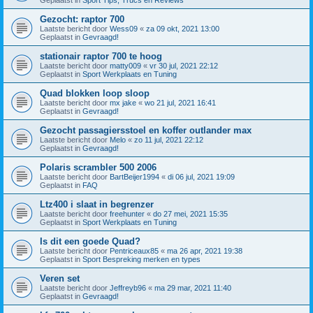
Gezocht: raptor 700
Laatste bericht door
Wess09
«
za 09 okt, 2021 13:00
Geplaatst in
Gevraagd!
stationair raptor 700 te hoog
Laatste bericht door
matty009
«
vr 30 jul, 2021 22:12
Geplaatst in
Sport Werkplaats en Tuning
Quad blokken loop sloop
Laatste bericht door
mx jake
«
wo 21 jul, 2021 16:41
Geplaatst in
Gevraagd!
Gezocht passagiersstoel en koffer outlander max
Laatste bericht door
Melo
«
zo 11 jul, 2021 22:12
Geplaatst in
Gevraagd!
Polaris scrambler 500 2006
Laatste bericht door
BartBeijer1994
«
di 06 jul, 2021 19:09
Geplaatst in
FAQ
Ltz400 i slaat in begrenzer
Laatste bericht door
freehunter
«
do 27 mei, 2021 15:35
Geplaatst in
Sport Werkplaats en Tuning
Is dit een goede Quad?
Laatste bericht door
Pentriceaux85
«
ma 26 apr, 2021 19:38
Geplaatst in
Sport Bespreking merken en types
Veren set
Laatste bericht door
Jeffreyb96
«
ma 29 mar, 2021 11:40
Geplaatst in
Gevraagd!