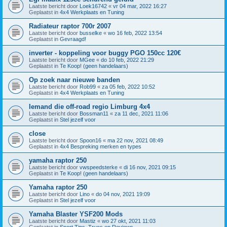
Laatste bericht door
Loek16742
«
vr 04 mar, 2022 16:27
Geplaatst in
4x4 Werkplaats en Tuning
Radiateur raptor 700r 2007
Laatste bericht door
busselke
«
wo 16 feb, 2022 13:54
Geplaatst in
Gevraagd!
inverter - koppeling voor buggy PGO 150cc 120€
Laatste bericht door
MGee
«
do 10 feb, 2022 21:29
Geplaatst in
Te Koop! (geen handelaars)
Op zoek naar nieuwe banden
Laatste bericht door
Rob99
«
za 05 feb, 2022 10:52
Geplaatst in
4x4 Werkplaats en Tuning
Iemand die off-road regio Limburg 4x4
Laatste bericht door
Bossman11
«
za 11 dec, 2021 11:06
Geplaatst in
Stel jezelf voor
close
Laatste bericht door
Spoon16
«
ma 22 nov, 2021 08:49
Geplaatst in
4x4 Bespreking merken en types
yamaha raptor 250
Laatste bericht door
vwspeedsterke
«
di 16 nov, 2021 09:15
Geplaatst in
Te Koop! (geen handelaars)
Yamaha raptor 250
Laatste bericht door
Lino
«
do 04 nov, 2021 19:09
Geplaatst in
Stel jezelf voor
Yamaha Blaster YSF200 Mods
Laatste bericht door
Mastiz
«
wo 27 okt, 2021 11:03
Geplaatst in
Sport Tips, Trucs en Reviews