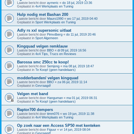
Laatste bericht door
aymeric
«
do 18 jul, 2019 13:36
Geplaatst in
4x4 Werkplaats en Tuning
Hulp nodig met Bashan 200
Laatste bericht door
Mauro1990
«
wo 17 jul, 2019 04:40
Geplaatst in
Sport Werkplaats en Tuning
Adly rs xxl supersonic uitlaat
Laatste bericht door
Pimvdberg
«
do 11 jul, 2019 20:46
Geplaatst in
Sport Algemeen
Kingquad velgen remklauw
Laatste bericht door
BBO
«
di 09 jul, 2019 16:56
Geplaatst in
4x4 Tips, Trucs en Reviews
Barossa smc 250cc te koop!
Laatste bericht door
Semjong
«
ma 08 jul, 2019 18:47
Geplaatst in
Te Koop! (geen handelaars)
modderbanden/ velgen kingquad
Laatste bericht door
BBO
«
za 06 jul, 2019 11:14
Geplaatst in
Gevraagd!
Velgen met band
Laatste bericht door
Hanguman
«
ma 01 jul, 2019 06:31
Geplaatst in
Te Koop! (geen handelaars)
Raptor700 dempers
Laatste bericht door
timm076
«
wo 19 jun, 2019 11:38
Geplaatst in
4x4 Werkplaats en Tuning
Op zoek naar een Access SP50 met kenteken
Laatste bericht door
Figuur
«
vr 14 jun, 2019 08:04
Geplaatst in
Gevraagd!