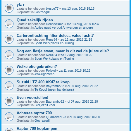
yfz-r
Laatste bericht door
biestje77
«
ma 13 aug, 2018 18:13
Geplaatst in
Gevraagd!
Quad zakelijk rijden
Laatste bericht door
Dennisitsme
«
ma 13 aug, 2018 16:37
Geplaatst in
Acties quad verbod Antwerpen en andere
Carterontluchting filter defect, valse lucht?
Laatste bericht door
Renz84
«
zo 12 aug, 2018 21:18
Geplaatst in
Sport Werkplaats en Tuning
Nog een flesje staan, maar is dit wel de juiste olie?
Laatste bericht door
Renz84
«
zo 12 aug, 2018 10:25
Geplaatst in
Sport Werkplaats en Tuning
Welke olie gebruiken?
Laatste bericht door
Pollolol
«
za 11 aug, 2018 10:23
Geplaatst in
4x4 Algemeen
Suzuki LTZ 400 AK47 te koop
Laatste bericht door
Bayrambo32
«
di 07 aug, 2018 21:32
Geplaatst in
Te Koop! (geen handelaars)
Even voorstellen!
Laatste bericht door
Bayrambo32
«
di 07 aug, 2018 21:29
Geplaatst in
Stel jezelf voor
Achteras raptor 700
Laatste bericht door
Quadlover123
«
di 07 aug, 2018 06:00
Geplaatst in
Gevraagd!
Raptor 700 koplampen