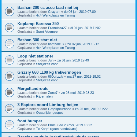
Bashan 200 cc accu laad niet bij
Laatste bericht door
Grayam
«
do 06 jun, 2019 07:00
Geplaatst in
4x4 Werkplaats en Tuning
Koplamp Barossa 250
Laatste bericht door
Francisca27
«
di 04 jun, 2019 11:02
Geplaatst in
Sport Algemeen
Bashan 300 start niet
Laatste bericht door
hamza013
«
zo 02 jun, 2019 15:12
Geplaatst in
4x4 Werkplaats en Tuning
Loop niet stationer
Laatste bericht door
Jun
«
za 01 jun, 2019 19:49
Geplaatst in
Stel jezelf voor
Grizzly 660 1100 kg trekvermogen
Laatste bericht door
660grizzly
«
ma 27 mei, 2019 18:02
Geplaatst in
Stel jezelf voor
Mergellandroute
Laatste bericht door
Zeno7
«
zo 26 mei, 2019 23:23
Geplaatst in
Rijverhalen
3 Raptors noord Limburg heijen
Laatste bericht door
Gmpspeurhond
«
za 25 mei, 2019 21:22
Geplaatst in
Quadrijder gespot
front bumper
Laatste bericht door
Phille
«
do 23 mei, 2019 18:22
Geplaatst in
Te Koop! (geen handelaars)