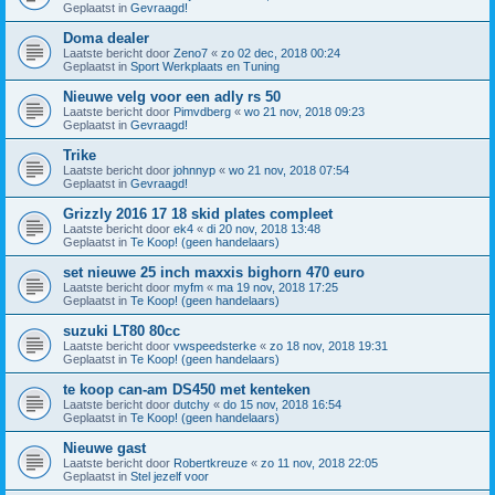
Geplaatst in
Gevraagd!
Doma dealer
Laatste bericht door
Zeno7
«
zo 02 dec, 2018 00:24
Geplaatst in
Sport Werkplaats en Tuning
Nieuwe velg voor een adly rs 50
Laatste bericht door
Pimvdberg
«
wo 21 nov, 2018 09:23
Geplaatst in
Gevraagd!
Trike
Laatste bericht door
johnnyp
«
wo 21 nov, 2018 07:54
Geplaatst in
Gevraagd!
Grizzly 2016 17 18 skid plates compleet
Laatste bericht door
ek4
«
di 20 nov, 2018 13:48
Geplaatst in
Te Koop! (geen handelaars)
set nieuwe 25 inch maxxis bighorn 470 euro
Laatste bericht door
myfm
«
ma 19 nov, 2018 17:25
Geplaatst in
Te Koop! (geen handelaars)
suzuki LT80 80cc
Laatste bericht door
vwspeedsterke
«
zo 18 nov, 2018 19:31
Geplaatst in
Te Koop! (geen handelaars)
te koop can-am DS450 met kenteken
Laatste bericht door
dutchy
«
do 15 nov, 2018 16:54
Geplaatst in
Te Koop! (geen handelaars)
Nieuwe gast
Laatste bericht door
Robertkreuze
«
zo 11 nov, 2018 22:05
Geplaatst in
Stel jezelf voor