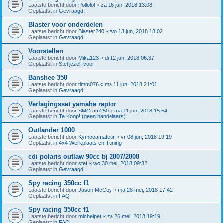
Laatste bericht door
Pollolol
«
za 16 jun, 2018 13:08
Geplaatst in
Gevraagd!
Blaster voor onderdelen
Laatste bericht door
Blaster240
«
wo 13 jun, 2018 18:02
Geplaatst in
Gevraagd!
Voorstellen
Laatste bericht door
Mika123
«
di 12 jun, 2018 06:37
Geplaatst in
Stel jezelf voor
Banshee 350
Laatste bericht door
timm076
«
ma 11 jun, 2018 21:01
Geplaatst in
Gevraagd!
Verlagingsset yamaha raptor
Laatste bericht door
SMCram250
«
ma 11 jun, 2018 15:54
Geplaatst in
Te Koop! (geen handelaars)
Outlander 1000
Laatste bericht door
Kymcoamateur
«
vr 08 jun, 2018 19:19
Geplaatst in
4x4 Werkplaats en Tuning
cdi polaris outlaw 90cc bj 2007/2008
Laatste bericht door
stef
«
wo 30 mei, 2018 09:32
Geplaatst in
Gevraagd!
Spy racing 350cc f1
Laatste bericht door
Jason McCoy
«
ma 28 mei, 2018 17:42
Geplaatst in
FAQ
Spy racing 350cc f1
Laatste bericht door
michelpet
«
za 26 mei, 2018 19:19
Geplaatst in
FAQ