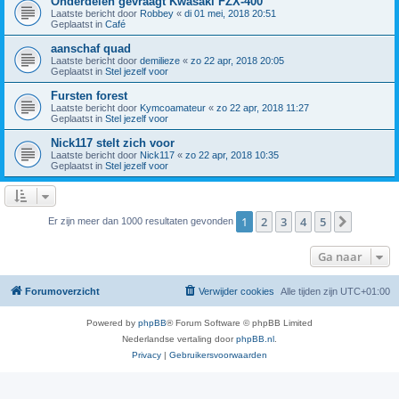
Onderdelen gevraagt Kwasaki FZX-400
Laatste bericht door
Robbey
«
di 01 mei, 2018 20:51
Geplaatst in
Café
aanschaf quad
Laatste bericht door
demilieze
«
zo 22 apr, 2018 20:05
Geplaatst in
Stel jezelf voor
Fursten forest
Laatste bericht door
Kymcoamateur
«
zo 22 apr, 2018 11:27
Geplaatst in
Stel jezelf voor
Nick117 stelt zich voor
Laatste bericht door
Nick117
«
zo 22 apr, 2018 10:35
Geplaatst in
Stel jezelf voor
1
2
3
4
5
Volgend
Er zijn meer dan 1000 resultaten gevonden
Ga naar
Forumoverzicht
Verwijder cookies
Alle tijden zijn
UTC+01:00
Powered by
phpBB
® Forum Software © phpBB Limited
Nederlandse vertaling door
phpBB.nl
.
Privacy
|
Gebruikersvoorwaarden