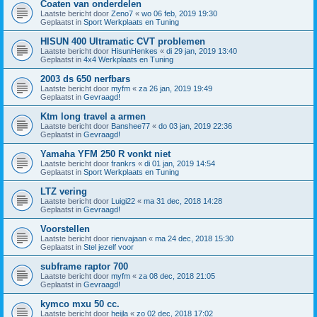
Coaten van onderdelen
Laatste bericht door
Zeno7
«
wo 06 feb, 2019 19:30
Geplaatst in
Sport Werkplaats en Tuning
HISUN 400 Ultramatic CVT problemen
Laatste bericht door
HisunHenkes
«
di 29 jan, 2019 13:40
Geplaatst in
4x4 Werkplaats en Tuning
2003 ds 650 nerfbars
Laatste bericht door
myfm
«
za 26 jan, 2019 19:49
Geplaatst in
Gevraagd!
Ktm long travel a armen
Laatste bericht door
Banshee77
«
do 03 jan, 2019 22:36
Geplaatst in
Gevraagd!
Yamaha YFM 250 R vonkt niet
Laatste bericht door
frankrs
«
di 01 jan, 2019 14:54
Geplaatst in
Sport Werkplaats en Tuning
LTZ vering
Laatste bericht door
Luigi22
«
ma 31 dec, 2018 14:28
Geplaatst in
Gevraagd!
Voorstellen
Laatste bericht door
rienvajaan
«
ma 24 dec, 2018 15:30
Geplaatst in
Stel jezelf voor
subframe raptor 700
Laatste bericht door
myfm
«
za 08 dec, 2018 21:05
Geplaatst in
Gevraagd!
kymco mxu 50 cc.
Laatste bericht door
heijla
«
zo 02 dec, 2018 17:02