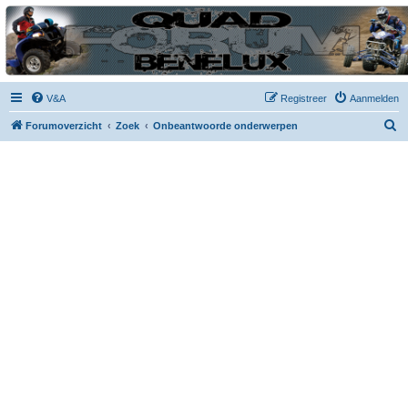
| QFB |
Hét quadforum van de Benelux
V&A
Registreer
Aanmelden
Z
Forumoverzicht
Zoek
Onbeantwoorde onderwerpen
o
e
k