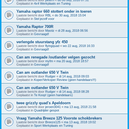
Geplaatst in
4x4 Werkplaats en Tuning
Yamaha raptor 660 stottert onder in toeren
Laatste bericht door
RBL
«
do 30 aug, 2018 15:04
Geplaatst in
Stel jezelf voor
Yamaha Raptor 700R
Laatste bericht door
Mastiz
«
di 28 aug, 2018 06:56
Geplaatst in
Gevraagd!
verlengde stuurstang yfz 450
Laatste bericht door
flyingquad
«
wo 22 aug, 2018 16:33
Geplaatst in
Gevraagd!
Can am renegade /outlander velgen gezocht
Laatste bericht door
myfm
«
ma 20 aug, 2018 18:57
Geplaatst in
Gevraagd!
Can am outlander 650 V Twin
Laatste bericht door
Rudger
«
di 14 aug, 2018 09:03
Geplaatst in
Koper/Verkoper Review (geen handelaars!!!)
Can am outlander 650 V Twin
Laatste bericht door
Rudger
«
di 14 aug, 2018 08:28
Geplaatst in
Te Koop! (geen handelaars)
twee grizzly quad's Apeldoorn
Laatste bericht door
jeroen3041
«
ma 13 aug, 2018 21:58
Geplaatst in
Quadrijder gespot
Vraag Yamaha Breeze 125 Voorste schokbrekers
Laatste bericht door
Breeze125
«
ma 13 aug, 2018 19:02
Geplaatst in
Sport Werkplaats en Tuning