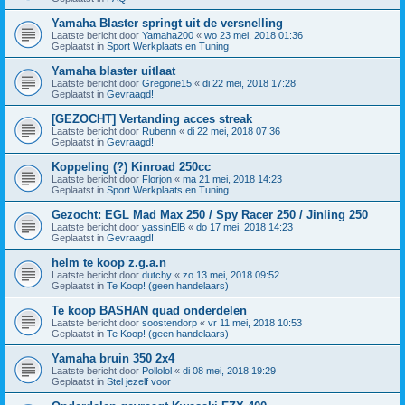
Yamaha Blaster springt uit de versnelling
Laatste bericht door
Yamaha200
«
wo 23 mei, 2018 01:36
Geplaatst in
Sport Werkplaats en Tuning
Yamaha blaster uitlaat
Laatste bericht door
Gregorie15
«
di 22 mei, 2018 17:28
Geplaatst in
Gevraagd!
[GEZOCHT] Vertanding acces streak
Laatste bericht door
Rubenn
«
di 22 mei, 2018 07:36
Geplaatst in
Gevraagd!
Koppeling (?) Kinroad 250cc
Laatste bericht door
Florjon
«
ma 21 mei, 2018 14:23
Geplaatst in
Sport Werkplaats en Tuning
Gezocht: EGL Mad Max 250 / Spy Racer 250 / Jinling 250
Laatste bericht door
yassinElB
«
do 17 mei, 2018 14:23
Geplaatst in
Gevraagd!
helm te koop z.g.a.n
Laatste bericht door
dutchy
«
zo 13 mei, 2018 09:52
Geplaatst in
Te Koop! (geen handelaars)
Te koop BASHAN quad onderdelen
Laatste bericht door
soostendorp
«
vr 11 mei, 2018 10:53
Geplaatst in
Te Koop! (geen handelaars)
Yamaha bruin 350 2x4
Laatste bericht door
Pollolol
«
di 08 mei, 2018 19:29
Geplaatst in
Stel jezelf voor