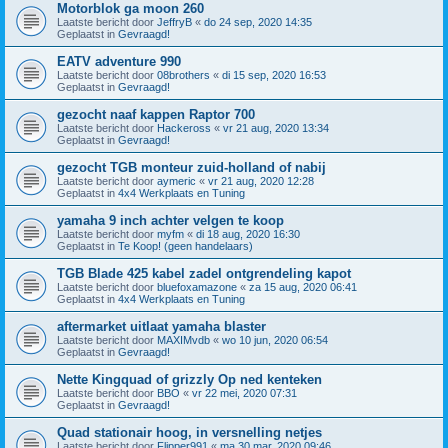
Motorblok ga moon 260
Laatste bericht door
JeffryB
«
do 24 sep, 2020 14:35
Geplaatst in
Gevraagd!
EATV adventure 990
Laatste bericht door
08brothers
«
di 15 sep, 2020 16:53
Geplaatst in
Gevraagd!
gezocht naaf kappen Raptor 700
Laatste bericht door
Hackeross
«
vr 21 aug, 2020 13:34
Geplaatst in
Gevraagd!
gezocht TGB monteur zuid-holland of nabij
Laatste bericht door
aymeric
«
vr 21 aug, 2020 12:28
Geplaatst in
4x4 Werkplaats en Tuning
yamaha 9 inch achter velgen te koop
Laatste bericht door
myfm
«
di 18 aug, 2020 16:30
Geplaatst in
Te Koop! (geen handelaars)
TGB Blade 425 kabel zadel ontgrendeling kapot
Laatste bericht door
bluefoxamazone
«
za 15 aug, 2020 06:41
Geplaatst in
4x4 Werkplaats en Tuning
aftermarket uitlaat yamaha blaster
Laatste bericht door
MAXIMvdb
«
wo 10 jun, 2020 06:54
Geplaatst in
Gevraagd!
Nette Kingquad of grizzly Op ned kenteken
Laatste bericht door
BBO
«
vr 22 mei, 2020 07:31
Geplaatst in
Gevraagd!
Quad stationair hoog, in versnelling netjes
Laatste bericht door
Flipper991
«
ma 30 mar, 2020 09:46