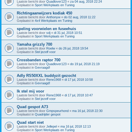
Laatste bericht door
Quadlover123
«
za 04 aug, 2018 22:24
Geplaatst in
Sport Werkplaats en Tuning
Richtingaanwijzers kodiak 450
Laatste bericht door
Anthonyw
«
do 02 aug, 2018 11:22
Geplaatst in
4x4 Werkplaats en Tuning
speling voorwielen en fuseehuis
Laatste bericht door
sdj
«
di 31 jul, 2018 10:51
Geplaatst in
Sport Werkplaats en Tuning
Yamaha grizzly 700
Laatste bericht door
Roelw
«
do 26 jul, 2018 19:54
Geplaatst in
Stel jezelf voor
Crossbanden raptor 700
Laatste bericht door
Quadlover123
«
do 19 jul, 2018 21:19
Geplaatst in
Gevraagd!
Adly RS50XXL buddyzit gezocht
Laatste bericht door
Rene1968
«
di 17 jul, 2018 10:58
Geplaatst in
Gevraagd!
Ik stel mij voor
Laatste bericht door
Rene1968
«
di 17 jul, 2018 10:47
Geplaatst in
Stel jezelf voor
Quad gespot A73
Laatste bericht door
Gmpspeurhond
«
ma 16 jul, 2018 22:30
Geplaatst in
Quadrijder gespot
Quad start niet
Laatste bericht door
Jellepel
«
ma 16 jul, 2018 12:13
Geplaatst in
Sport Werkplaats en Tuning