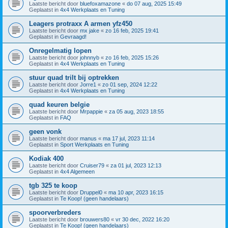
Laatste bericht door
bluefoxamazone
«
do 07 aug, 2025 15:49
Geplaatst in
4x4 Werkplaats en Tuning
Leagers protraxx A armen yfz450
Laatste bericht door
mx jake
«
zo 16 feb, 2025 19:41
Geplaatst in
Gevraagd!
Onregelmatig lopen
Laatste bericht door
johnnyb
«
zo 16 feb, 2025 15:26
Geplaatst in
4x4 Werkplaats en Tuning
stuur quad trilt bij optrekken
Laatste bericht door
Jorre1
«
zo 01 sep, 2024 12:22
Geplaatst in
4x4 Werkplaats en Tuning
quad keuren belgie
Laatste bericht door
Mrpappie
«
za 05 aug, 2023 18:55
Geplaatst in
FAQ
geen vonk
Laatste bericht door
manus
«
ma 17 jul, 2023 11:14
Geplaatst in
Sport Werkplaats en Tuning
Kodiak 400
Laatste bericht door
Cruiser79
«
za 01 jul, 2023 12:13
Geplaatst in
4x4 Algemeen
tgb 325 te koop
Laatste bericht door
Druppel0
«
ma 10 apr, 2023 16:15
Geplaatst in
Te Koop! (geen handelaars)
spoorverbreders
Laatste bericht door
brouwers80
«
vr 30 dec, 2022 16:20
Geplaatst in
Te Koop! (geen handelaars)