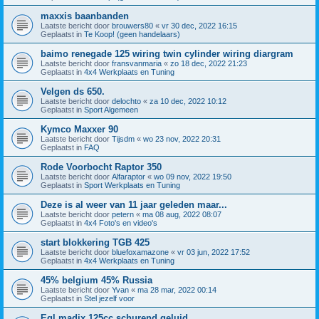
maxxis baanbanden
Laatste bericht door
brouwers80
«
vr 30 dec, 2022 16:15
Geplaatst in
Te Koop! (geen handelaars)
baimo renegade 125 wiring twin cylinder wiring diargram
Laatste bericht door
fransvanmaria
«
zo 18 dec, 2022 21:23
Geplaatst in
4x4 Werkplaats en Tuning
Velgen ds 650.
Laatste bericht door
delochto
«
za 10 dec, 2022 10:12
Geplaatst in
Sport Algemeen
Kymco Maxxer 90
Laatste bericht door
Tijsdm
«
wo 23 nov, 2022 20:31
Geplaatst in
FAQ
Rode Voorbocht Raptor 350
Laatste bericht door
Alfaraptor
«
wo 09 nov, 2022 19:50
Geplaatst in
Sport Werkplaats en Tuning
Deze is al weer van 11 jaar geleden maar...
Laatste bericht door
petern
«
ma 08 aug, 2022 08:07
Geplaatst in
4x4 Foto's en video's
start blokkering TGB 425
Laatste bericht door
bluefoxamazone
«
vr 03 jun, 2022 17:52
Geplaatst in
4x4 Werkplaats en Tuning
45% belgium 45% Russia
Laatste bericht door
Yvan
«
ma 28 mar, 2022 00:14
Geplaatst in
Stel jezelf voor
Egl madix 125cc schurend geluid