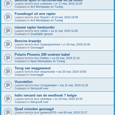
Benzine spuit in luchtfilterbak uit de motor
Laatste bericht door
sorbonne
«
vr 17 mei, 2019 15:29
Geplaatst in
4x4 Werkplaats en Tuning
Fuseekogel uit arm raptor
Laatste bericht door
Ryand
«
di 14 mei, 2019 18:09
Geplaatst in
4x4 Werkplaats en Tuning
nieuwe raptor bestuurder
Laatste bericht door
mklds
«
za 11 mei, 2019 11:58
Geplaatst in
Quadrijder gespot
Benzine kraantje
Laatste bericht door
Gmpspeurhond
«
vr 29 mar, 2019 23:45
Geplaatst in
Gevraagd!
Polaris Phoenix 200 voetrem kabel
Laatste bericht door
Dahley
«
za 23 mar, 2019 11:15
Geplaatst in
Sport Werkplaats en Tuning
Terug van weggeweest
Laatste bericht door
elraymundo
«
wo 20 mar, 2019 19:50
Geplaatst in
Gevraagd!
Voorstellen
Laatste bericht door
Conquistador
«
ma 11 mar, 2019 11:26
Geplaatst in
Stel jezelf voor
hallo iemand van de westhoek ? belgie
Laatste bericht door
vinzeboy
«
zo 10 mar, 2019 10:33
Geplaatst in
Stel jezelf voor
Quad vrienden gevraagd
Laatste bericht door
pantera1979
«
wo 06 mar, 2019 13:27