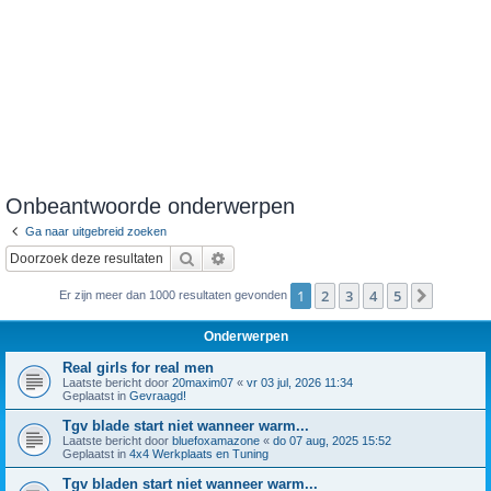
Onbeantwoorde onderwerpen
Ga naar uitgebreid zoeken
Zoek
Uitgebreid zoeken
1
2
3
4
5
Volgend
Er zijn meer dan 1000 resultaten gevonden
Onderwerpen
Real girls for real men
Laatste bericht door
20maxim07
«
vr 03 jul, 2026 11:34
Geplaatst in
Gevraagd!
Tgv blade start niet wanneer warm...
Laatste bericht door
bluefoxamazone
«
do 07 aug, 2025 15:52
Geplaatst in
4x4 Werkplaats en Tuning
Tgv bladen start niet wanneer warm...