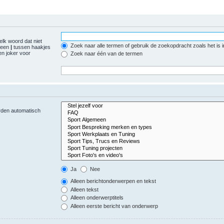
elk woord dat niet
Zoek naar alle termen of gebruik de zoekopdracht zoals het is 
r een
|
tussen haakjes
n joker voor
Zoek naar één van de termen
orden automatisch
Ja
Nee
Alleen berichtonderwerpen en tekst
Alleen tekst
Alleen onderwerptitels
Alleen eerste bericht van onderwerp