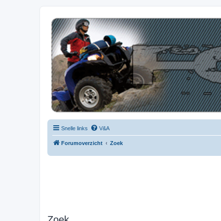
| QFB |
Hét quadforum van de Benelux
Snelle links
V&A
Forumoverzicht
Zoek
Zoek