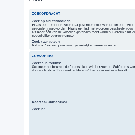
ZOEKOPDRACHT
Zoek op sleutelwoorden:
Plaats een
+
voor elk woord dat gevonden moet worden en een
-
voor 
gevonden moet worden. Plaats een lijst met woorden gescheiden doo
als maar één van de woorden gevonden moet worden. Gebruik * als ee
gedeeltelijke overeenkomsten.
Zoek naar auteur:
Gebruik * als een joker voor gedeeltelijke overeenkomsten.
ZOEKOPTIES
Zoeken in forums:
Selecteer het forum of de forums die je wil doorzoeken. Subforums w
doorzocht als je “Doorzoek subforums“ hieronder niet uitschakelt.
Doorzoek subforums:
Zoek in: