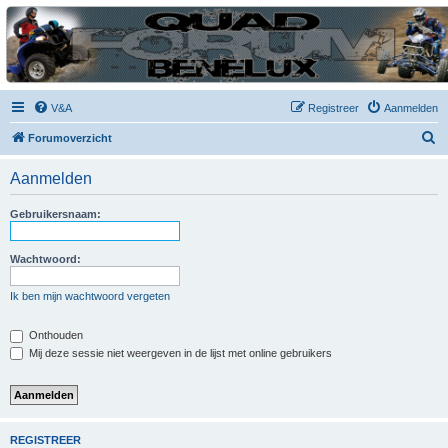
| QFB |
Hét quadforum van de Benelux
V&A
Registreer
Aanmelden
Z
Forumoverzicht
o
Aanmelden
e
k
Gebruikersnaam:
Wachtwoord:
Ik ben mijn wachtwoord vergeten
Onthouden
Mij deze sessie niet weergeven in de lijst met online gebruikers
REGISTREER