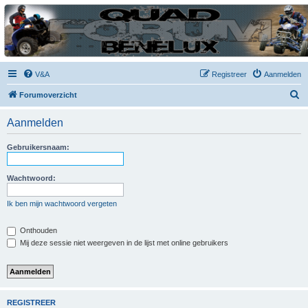
| QFB |
Hét quadforum van de Benelux
V&A
Registreer
Aanmelden
Z
Forumoverzicht
o
Aanmelden
e
k
Gebruikersnaam:
Wachtwoord:
Ik ben mijn wachtwoord vergeten
Onthouden
Mij deze sessie niet weergeven in de lijst met online gebruikers
REGISTREER