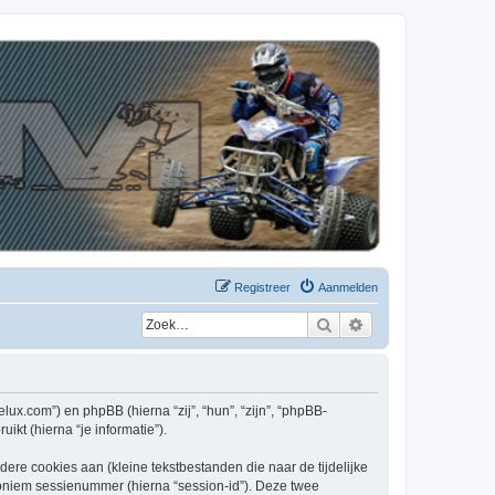
Registreer
Aanmelden
Zoek
Uitgebreid zoeken
elux.com”) en phpBB (hierna “zij”, “hun”, “zijn”, “phpBB-
kt (hierna “je informatie”).
re cookies aan (kleine tekstbestanden die naar de tijdelijke
oniem sessienummer (hierna “session-id”). Deze twee