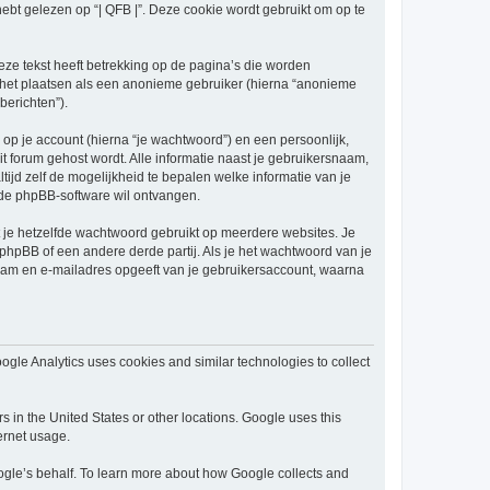
 gelezen op “| QFB |”. Deze cookie wordt gebruikt om op te
ze tekst heeft betrekking op de pagina’s die worden
e het plaatsen als een anonieme gebruiker (hierna “anonieme
berichten”).
p je account (hierna “je wachtwoord”) en een persoonlijk,
dit forum gehost wordt. Alle informatie naast je gebruikersnaam,
 altijd zelf de mogelijkheid te bepalen welke informatie van je
 de phpBB-software wil ontvangen.
at je hetzelfde wachtwoord gebruikt op meerdere websites. Je
phpBB of een andere derde partij. Als je het wachtwoord van je
snaam en e-mailadres opgeeft van je gebruikersaccount, waarna
ogle Analytics uses cookies and similar technologies to collect
s in the United States or other locations. Google uses this
ternet usage.
Google’s behalf. To learn more about how Google collects and