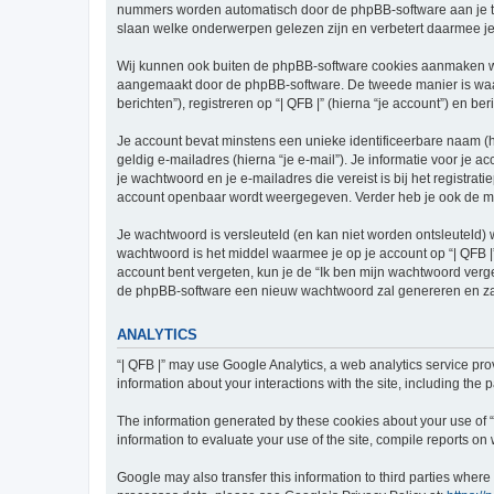
nummers worden automatisch door de phpBB-software aan je t
slaan welke onderwerpen gelezen zijn en verbetert daarmee je
Wij kunnen ook buiten de phpBB-software cookies aanmaken wan
aangemaakt door de phpBB-software. De tweede manier is waari
berichten”), registreren op “| QFB |” (hierna “je account”) en be
Je account bevat minstens een unieke identificeerbare naam (
geldig e-mailadres (hierna “je e-mail”). Je informatie voor je a
je wachtwoord en je e-mailadres die vereist is bij het registratie
account openbaar wordt weergegeven. Verder heb je ook de mog
Je wachtwoord is versleuteld (en kan niet worden ontsleuteld) 
wachtwoord is het middel waarmee je op je account op “| QFB |”
account bent vergeten, kun je de “Ik ben mijn wachtwoord verg
de phpBB-software een nieuw wachtwoord zal genereren en zal
ANALYTICS
“| QFB |” may use Google Analytics, a web analytics service pro
information about your interactions with the site, including the
The information generated by these cookies about your use of “|
information to evaluate your use of the site, compile reports on w
Google may also transfer this information to third parties wher