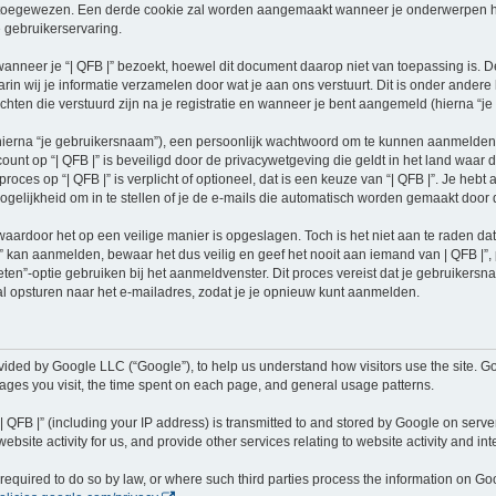
oegewezen. Een derde cookie zal worden aangemaakt wanneer je onderwerpen hebt
 gebruikerservaring.
neer je “| QFB |” bezoekt, hoewel dit document daarop niet van toepassing is. De
n wij je informatie verzamelen door wat je aan ons verstuurt. Dit is onder ander
richten die verstuurd zijn na je registratie en wanneer je bent aangemeld (hierna “je 
hierna “je gebruikersnaam”), een persoonlijk wachtwoord om te kunnen aanmelden o
ccount op “| QFB |” is beveiligd door de privacywetgeving die geldt in het land waar 
proces op “| QFB |” is verplicht of optioneel, dat is een keuze van “| QFB |”. Je hebt
elijkheid om in te stellen of je de e-mails die automatisch worden gemaakt door
waardoor het op een veilige manier is opgeslagen. Toch is het niet aan te raden d
 kan aanmelden, bewaar het dus veilig en geef het nooit aan iemand van | QFB |”, 
eten”-optie gebruiken bij het aanmeldvenster. Dit proces vereist dat je gebruiker
 opsturen naar het e-mailadres, zodat je je opnieuw kunt aanmelden.
vided by Google LLC (“Google”), to help us understand how visitors use the site. Go
 pages you visit, the time spent on each page, and general usage patterns.
 QFB |” (including your IP address) is transmitted to and stored by Google on server
ebsite activity for us, and provide other services relating to website activity and in
e required to do so by law, or where such third parties process the information on 