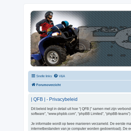
| QFB |
Hét quadforum van de Benelux
Snelle links
V&A
Forumoverzicht
| QFB | - Privacybeleid
Dit beleid legt in detail uit hoe “| QFB |” samen met zijn verbon
software”, “www.phpbb.com”, “phpBB Limited”, “phpBB-teams”) d
Je informatie wordt op twee manieren verzameld. De eerste ma
internetbestanden van je computer worden gedownload). De eer