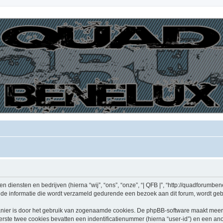
den diensten en bedrijven (hierna “wij”, “ons”, “onze”, “| QFB |”, “http://quadforumben
e informatie die wordt verzameld gedurende een bezoek aan dit forum, wordt gebrui
nier is door het gebruik van zogenaamde cookies. De phpBB-software maakt meerde
ste twee cookies bevatten een indentificatienummer (hierna “user-id”) en een an