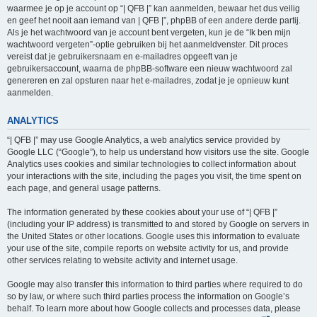
waarmee je op je account op “| QFB |” kan aanmelden, bewaar het dus veilig
en geef het nooit aan iemand van | QFB |”, phpBB of een andere derde partij.
Als je het wachtwoord van je account bent vergeten, kun je de “Ik ben mijn
wachtwoord vergeten”-optie gebruiken bij het aanmeldvenster. Dit proces
vereist dat je gebruikersnaam en e-mailadres opgeeft van je
gebruikersaccount, waarna de phpBB-software een nieuw wachtwoord zal
genereren en zal opsturen naar het e-mailadres, zodat je je opnieuw kunt
aanmelden.
ANALYTICS
“| QFB |” may use Google Analytics, a web analytics service provided by
Google LLC (“Google”), to help us understand how visitors use the site. Google
Analytics uses cookies and similar technologies to collect information about
your interactions with the site, including the pages you visit, the time spent on
each page, and general usage patterns.
The information generated by these cookies about your use of “| QFB |”
(including your IP address) is transmitted to and stored by Google on servers in
the United States or other locations. Google uses this information to evaluate
your use of the site, compile reports on website activity for us, and provide
other services relating to website activity and internet usage.
Google may also transfer this information to third parties where required to do
so by law, or where such third parties process the information on Google’s
behalf. To learn more about how Google collects and processes data, please