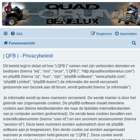
| QFB |
Hét quadforum van de Benelux
V&A
Registreer
Aanmelden
Z
Forumoverzicht
o
| QFB | - Privacybeleid
e
k
Dit beleid legt in detail uit hoe “| QFB |” samen met zijn verbonden diensten en
bedrijven (hierna “wij”, “ons”, “onze”, “| QFB |”, “http://quadforumbenelux.com”)
en phpBB (hierna “zij”, “hun”, “zijn”, “phpBB-software”, “www.phpbb.com”,
“phpBB Limited”, “phpBB-teams”) de informatie die wordt verzameld
gedurende een bezoek aan dit forum, wordt gebruikt (hierna “je informatie”).
Je informatie wordt op twee manieren verzameld. De eerste manier is door het
gebruik van zogenaamde cookies. De phpBB-software maakt meerdere
cookies aan (kleine tekstbestanden die naar de tijdelijke internetbestanden
van je computer worden gedownload). De eerste twee cookies bevatten een
indentificatienummer (hierna “user-id”) en een anoniem sessienummer (hierna
“session-id”). Deze twee nummers worden automatisch door de phpBB-
software aan je toegewezen. Een derde cookie zal worden aangemaakt
wanneer je onderwerpen hebt gelezen op “| QFB |”. Deze cookie wordt