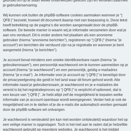
gebruikt om op te slaan welke onderwerpen gelezen zijn en verbetert daarmee
je gebruikerservaring.
Wij kunnen ook buiten de phpBB-software cookies aanmaken wanneer je “|
QFB |” bezoekt, hoewel dit document daarop niet van toepassing is. Deze tekst
heeft betrekking op de pagina’s die worden aangemaakt door de phpBB-
software. De tweede manier is waarin wij je informatie verzamelen door wat je
aan ons verstuurt. Dit is onder andere het plaatsen als een anonieme
gebruiker (hierna “anonieme berichten”), registreren op “| QFB |” (hierna “je
account”) en berichten die verstuurd zijn na je registratie en wanneer je bent
aangemeld (hierna “je berichten”).
Je account bevat minstens een unieke identificeerbare naam (hierna “je
gebruikersnaam”), een persoonlijk wachtwoord om te kunnen aanmelden op je
account (hierna “je wachtwoord”) en een persoonlijk, geldig e-mailadres
(hierna “je e-mail”). Je informatie voor je account op “| QFB |” is beveiligd door
de privacywetgeving die geldt in het land waar dit forum gehost wordt. Alle
informatie naast je gebruikersnaam, je wachtwoord en je e-mailadres die
vereist is bij het registratieproces op “| QFB |” is verplicht of optioneel, dat is
een keuze van “| QFB |”. Je hebt altijd zelf de mogelijkheid te bepalen welke
informatie van je account openbaar wordt weergegeven. Verder heb je ook de
mogelijkheid om in te stellen of je de e-mails die automatisch worden gemaakt
door de phpBB-software wil ontvangen.
Je wachtwoord is versleuteld (en kan niet worden ontsleuteld) waardoor het op
een veilige manier is opgeslagen. Toch is het niet aan te raden dat je hetzelfde
wachtwoord gebruikt op meerdere websites. Je wachtwoord is het middel