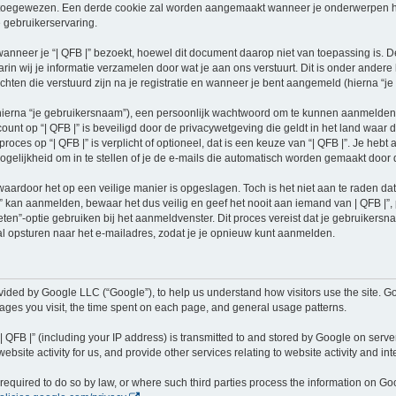
oegewezen. Een derde cookie zal worden aangemaakt wanneer je onderwerpen hebt
 gebruikerservaring.
neer je “| QFB |” bezoekt, hoewel dit document daarop niet van toepassing is. De
n wij je informatie verzamelen door wat je aan ons verstuurt. Dit is onder ander
richten die verstuurd zijn na je registratie en wanneer je bent aangemeld (hierna “je 
hierna “je gebruikersnaam”), een persoonlijk wachtwoord om te kunnen aanmelden o
ccount op “| QFB |” is beveiligd door de privacywetgeving die geldt in het land waar 
proces op “| QFB |” is verplicht of optioneel, dat is een keuze van “| QFB |”. Je hebt
elijkheid om in te stellen of je de e-mails die automatisch worden gemaakt door
waardoor het op een veilige manier is opgeslagen. Toch is het niet aan te raden d
 kan aanmelden, bewaar het dus veilig en geef het nooit aan iemand van | QFB |”, 
eten”-optie gebruiken bij het aanmeldvenster. Dit proces vereist dat je gebruiker
 opsturen naar het e-mailadres, zodat je je opnieuw kunt aanmelden.
vided by Google LLC (“Google”), to help us understand how visitors use the site. Go
 pages you visit, the time spent on each page, and general usage patterns.
 QFB |” (including your IP address) is transmitted to and stored by Google on server
ebsite activity for us, and provide other services relating to website activity and in
e required to do so by law, or where such third parties process the information on 