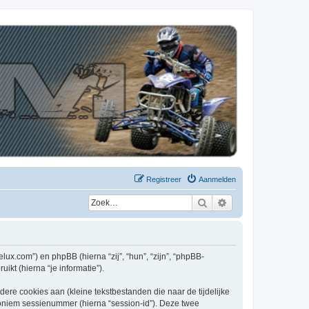
Registreer
Aanmelden
Zoek
Uitgebreid zoeken
elux.com”) en phpBB (hierna “zij”, “hun”, “zijn”, “phpBB-
kt (hierna “je informatie”).
re cookies aan (kleine tekstbestanden die naar de tijdelijke
oniem sessienummer (hierna “session-id”). Deze twee