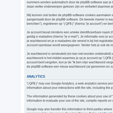
nummers worden automatisch door de phpBB-software aan je t
slaan welke onderwerpen gelezen zijn en verbetert daarmee je
Wij kunnen ook buiten de phpBB-software cookies aanmaken wan
aangemaakt door de phpBB-software. De tweede manier is waari
berichten”), registreren op “| QFB |” (hierna “je account”) en be
Je account bevat minstens een unieke identificeerbare naam (
geldig e-mailadres (hierna “je e-mail”). Je informatie voor je a
je wachtwoord en je e-mailadres die vereist is bij het registratie
account openbaar wordt weergegeven. Verder heb je ook de mog
Je wachtwoord is versleuteld (en kan niet worden ontsleuteld) 
wachtwoord is het middel waarmee je op je account op “| QFB |”
account bent vergeten, kun je de “Ik ben mijn wachtwoord verg
de phpBB-software een nieuw wachtwoord zal genereren en zal
ANALYTICS
“| QFB |” may use Google Analytics, a web analytics service pro
information about your interactions with the site, including the
The information generated by these cookies about your use of “|
information to evaluate your use of the site, compile reports on w
Google may also transfer this information to third parties wher