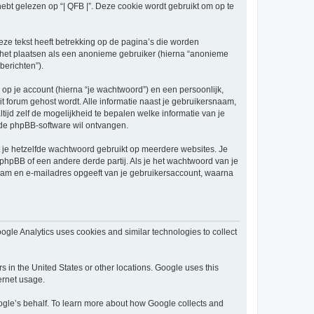
 gelezen op “| QFB |”. Deze cookie wordt gebruikt om op te
ze tekst heeft betrekking op de pagina’s die worden
e het plaatsen als een anonieme gebruiker (hierna “anonieme
berichten”).
p je account (hierna “je wachtwoord”) en een persoonlijk,
dit forum gehost wordt. Alle informatie naast je gebruikersnaam,
 altijd zelf de mogelijkheid te bepalen welke informatie van je
 de phpBB-software wil ontvangen.
at je hetzelfde wachtwoord gebruikt op meerdere websites. Je
phpBB of een andere derde partij. Als je het wachtwoord van je
snaam en e-mailadres opgeeft van je gebruikersaccount, waarna
ogle Analytics uses cookies and similar technologies to collect
s in the United States or other locations. Google uses this
ternet usage.
Google’s behalf. To learn more about how Google collects and