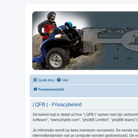
| QFB |
Hét quadforum van de Benelux
Snelle links
V&A
Forumoverzicht
| QFB | - Privacybeleid
Dit beleid legt in detail uit hoe “| QFB |” samen met zijn verbon
software”, “www.phpbb.com”, “phpBB Limited”, “phpBB-teams”) d
Je informatie wordt op twee manieren verzameld. De eerste ma
internetbestanden van je computer worden gedownload). De eer