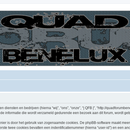
den diensten en bedrijven (hierna “wij”, “ons”, “onze”, “| QFB |”, “http://quadforumben
e informatie die wordt verzameld gedurende een bezoek aan dit forum, wordt gebrui
nier is door het gebruik van zogenaamde cookies. De phpBB-software maakt meerde
ste twee cookies bevatten een indentificatienummer (hierna “user-id”) en een an