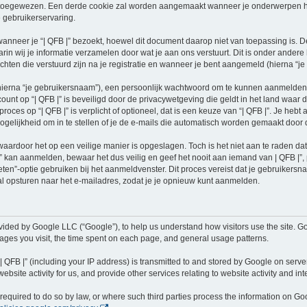
oegewezen. Een derde cookie zal worden aangemaakt wanneer je onderwerpen hebt
 gebruikerservaring.
neer je “| QFB |” bezoekt, hoewel dit document daarop niet van toepassing is. De
n wij je informatie verzamelen door wat je aan ons verstuurt. Dit is onder ander
richten die verstuurd zijn na je registratie en wanneer je bent aangemeld (hierna “je 
hierna “je gebruikersnaam”), een persoonlijk wachtwoord om te kunnen aanmelden o
ccount op “| QFB |” is beveiligd door de privacywetgeving die geldt in het land waar 
proces op “| QFB |” is verplicht of optioneel, dat is een keuze van “| QFB |”. Je hebt
elijkheid om in te stellen of je de e-mails die automatisch worden gemaakt door
waardoor het op een veilige manier is opgeslagen. Toch is het niet aan te raden d
 kan aanmelden, bewaar het dus veilig en geef het nooit aan iemand van | QFB |”, 
eten”-optie gebruiken bij het aanmeldvenster. Dit proces vereist dat je gebruiker
 opsturen naar het e-mailadres, zodat je je opnieuw kunt aanmelden.
vided by Google LLC (“Google”), to help us understand how visitors use the site. Go
 pages you visit, the time spent on each page, and general usage patterns.
 QFB |” (including your IP address) is transmitted to and stored by Google on server
ebsite activity for us, and provide other services relating to website activity and in
e required to do so by law, or where such third parties process the information on 