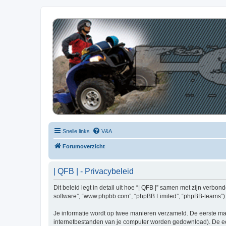
| QFB |
Hét quadforum van de Benelux
Snelle links
V&A
Forumoverzicht
| QFB | - Privacybeleid
Dit beleid legt in detail uit hoe “| QFB |” samen met zijn verbon
software”, “www.phpbb.com”, “phpBB Limited”, “phpBB-teams”) d
Je informatie wordt op twee manieren verzameld. De eerste ma
internetbestanden van je computer worden gedownload). De eer