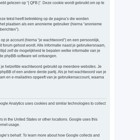
 gelezen op “| QFB |”. Deze cookie wordt gebruikt om op te
ze tekst heeft betrekking op de pagina’s die worden
e het plaatsen als een anonieme gebruiker (hierna “anonieme
berichten”).
p je account (hierna “je wachtwoord”) en een persoonlijk,
dit forum gehost wordt. Alle informatie naast je gebruikersnaam,
 altijd zelf de mogelijkheid te bepalen welke informatie van je
 de phpBB-software wil ontvangen.
at je hetzelfde wachtwoord gebruikt op meerdere websites. Je
phpBB of een andere derde partij. Als je het wachtwoord van je
snaam en e-mailadres opgeeft van je gebruikersaccount, waarna
ogle Analytics uses cookies and similar technologies to collect
s in the United States or other locations. Google uses this
ternet usage.
Google’s behalf. To learn more about how Google collects and