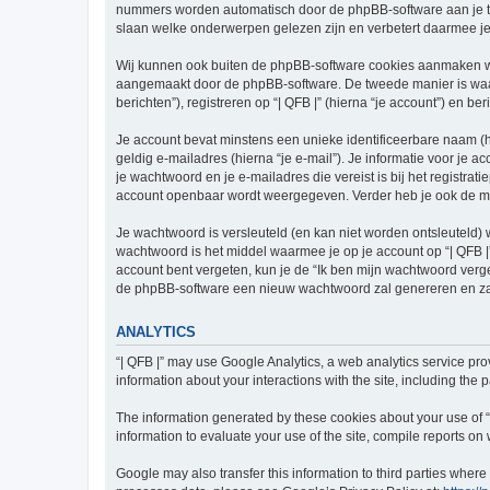
nummers worden automatisch door de phpBB-software aan je t
slaan welke onderwerpen gelezen zijn en verbetert daarmee je
Wij kunnen ook buiten de phpBB-software cookies aanmaken wan
aangemaakt door de phpBB-software. De tweede manier is waari
berichten”), registreren op “| QFB |” (hierna “je account”) en be
Je account bevat minstens een unieke identificeerbare naam (
geldig e-mailadres (hierna “je e-mail”). Je informatie voor je a
je wachtwoord en je e-mailadres die vereist is bij het registratie
account openbaar wordt weergegeven. Verder heb je ook de mog
Je wachtwoord is versleuteld (en kan niet worden ontsleuteld) 
wachtwoord is het middel waarmee je op je account op “| QFB |”
account bent vergeten, kun je de “Ik ben mijn wachtwoord verg
de phpBB-software een nieuw wachtwoord zal genereren en zal
ANALYTICS
“| QFB |” may use Google Analytics, a web analytics service pro
information about your interactions with the site, including the
The information generated by these cookies about your use of “|
information to evaluate your use of the site, compile reports on w
Google may also transfer this information to third parties wher