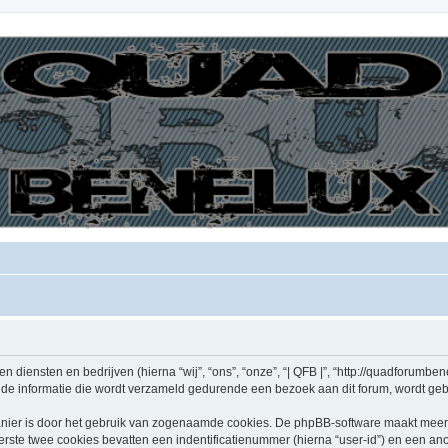
den diensten en bedrijven (hierna “wij”, “ons”, “onze”, “| QFB |”, “http://quadforumben
e informatie die wordt verzameld gedurende een bezoek aan dit forum, wordt gebrui
nier is door het gebruik van zogenaamde cookies. De phpBB-software maakt meerde
ste twee cookies bevatten een indentificatienummer (hierna “user-id”) en een an