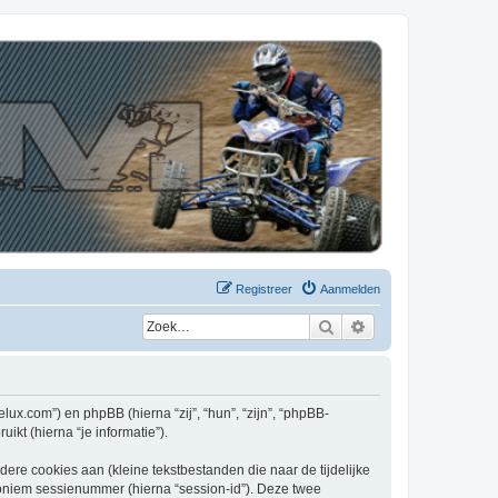
Registreer
Aanmelden
Zoek
Uitgebreid zoeken
elux.com”) en phpBB (hierna “zij”, “hun”, “zijn”, “phpBB-
kt (hierna “je informatie”).
re cookies aan (kleine tekstbestanden die naar de tijdelijke
oniem sessienummer (hierna “session-id”). Deze twee