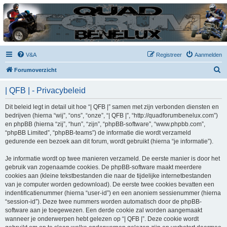
| QFB |
Hét quadforum van de Benelux
V&A
Registreer
Aanmelden
Z
Forumoverzicht
o
| QFB | - Privacybeleid
e
k
Dit beleid legt in detail uit hoe “| QFB |” samen met zijn verbonden diensten en
bedrijven (hierna “wij”, “ons”, “onze”, “| QFB |”, “http://quadforumbenelux.com”)
en phpBB (hierna “zij”, “hun”, “zijn”, “phpBB-software”, “www.phpbb.com”,
“phpBB Limited”, “phpBB-teams”) de informatie die wordt verzameld
gedurende een bezoek aan dit forum, wordt gebruikt (hierna “je informatie”).
Je informatie wordt op twee manieren verzameld. De eerste manier is door het
gebruik van zogenaamde cookies. De phpBB-software maakt meerdere
cookies aan (kleine tekstbestanden die naar de tijdelijke internetbestanden
van je computer worden gedownload). De eerste twee cookies bevatten een
indentificatienummer (hierna “user-id”) en een anoniem sessienummer (hierna
“session-id”). Deze twee nummers worden automatisch door de phpBB-
software aan je toegewezen. Een derde cookie zal worden aangemaakt
wanneer je onderwerpen hebt gelezen op “| QFB |”. Deze cookie wordt