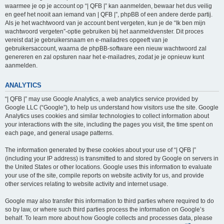
waarmee je op je account op “| QFB |” kan aanmelden, bewaar het dus veilig
en geef het nooit aan iemand van | QFB |”, phpBB of een andere derde partij.
Als je het wachtwoord van je account bent vergeten, kun je de “Ik ben mijn
wachtwoord vergeten”-optie gebruiken bij het aanmeldvenster. Dit proces
vereist dat je gebruikersnaam en e-mailadres opgeeft van je
gebruikersaccount, waarna de phpBB-software een nieuw wachtwoord zal
genereren en zal opsturen naar het e-mailadres, zodat je je opnieuw kunt
aanmelden.
ANALYTICS
“| QFB |” may use Google Analytics, a web analytics service provided by
Google LLC (“Google”), to help us understand how visitors use the site. Google
Analytics uses cookies and similar technologies to collect information about
your interactions with the site, including the pages you visit, the time spent on
each page, and general usage patterns.
The information generated by these cookies about your use of “| QFB |”
(including your IP address) is transmitted to and stored by Google on servers in
the United States or other locations. Google uses this information to evaluate
your use of the site, compile reports on website activity for us, and provide
other services relating to website activity and internet usage.
Google may also transfer this information to third parties where required to do
so by law, or where such third parties process the information on Google’s
behalf. To learn more about how Google collects and processes data, please