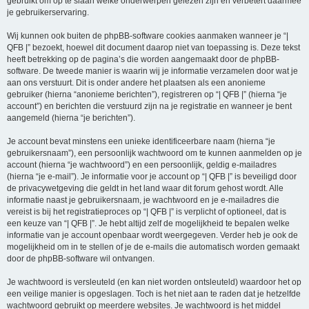
gebruikt om op te slaan welke onderwerpen gelezen zijn en verbetert daarmee
je gebruikerservaring.
Wij kunnen ook buiten de phpBB-software cookies aanmaken wanneer je “|
QFB |” bezoekt, hoewel dit document daarop niet van toepassing is. Deze tekst
heeft betrekking op de pagina’s die worden aangemaakt door de phpBB-
software. De tweede manier is waarin wij je informatie verzamelen door wat je
aan ons verstuurt. Dit is onder andere het plaatsen als een anonieme
gebruiker (hierna “anonieme berichten”), registreren op “| QFB |” (hierna “je
account”) en berichten die verstuurd zijn na je registratie en wanneer je bent
aangemeld (hierna “je berichten”).
Je account bevat minstens een unieke identificeerbare naam (hierna “je
gebruikersnaam”), een persoonlijk wachtwoord om te kunnen aanmelden op je
account (hierna “je wachtwoord”) en een persoonlijk, geldig e-mailadres
(hierna “je e-mail”). Je informatie voor je account op “| QFB |” is beveiligd door
de privacywetgeving die geldt in het land waar dit forum gehost wordt. Alle
informatie naast je gebruikersnaam, je wachtwoord en je e-mailadres die
vereist is bij het registratieproces op “| QFB |” is verplicht of optioneel, dat is
een keuze van “| QFB |”. Je hebt altijd zelf de mogelijkheid te bepalen welke
informatie van je account openbaar wordt weergegeven. Verder heb je ook de
mogelijkheid om in te stellen of je de e-mails die automatisch worden gemaakt
door de phpBB-software wil ontvangen.
Je wachtwoord is versleuteld (en kan niet worden ontsleuteld) waardoor het op
een veilige manier is opgeslagen. Toch is het niet aan te raden dat je hetzelfde
wachtwoord gebruikt op meerdere websites. Je wachtwoord is het middel