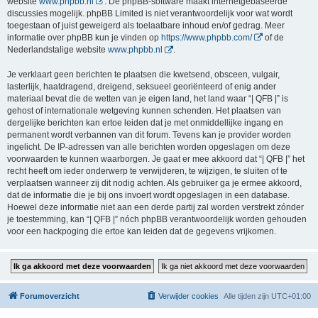
website
www.phpbb.nl
. De phpBB-software maakt internetgebaseerde
discussies mogelijk. phpBB Limited is niet verantwoordelijk voor wat wordt
toegestaan of juist geweigerd als toelaatbare inhoud en/of gedrag. Meer
informatie over phpBB kun je vinden op
https://www.phpbb.com/
of de
Nederlandstalige website
www.phpbb.nl
.
Je verklaart geen berichten te plaatsen die kwetsend, obsceen, vulgair,
lasterlijk, haatdragend, dreigend, seksueel georiënteerd of enig ander
materiaal bevat die de wetten van je eigen land, het land waar “| QFB |” is
gehost of internationale wetgeving kunnen schenden. Het plaatsen van
dergelijke berichten kan ertoe leiden dat je met onmiddellijke ingang en
permanent wordt verbannen van dit forum. Tevens kan je provider worden
ingelicht. De IP-adressen van alle berichten worden opgeslagen om deze
voorwaarden te kunnen waarborgen. Je gaat er mee akkoord dat “| QFB |” het
recht heeft om ieder onderwerp te verwijderen, te wijzigen, te sluiten of te
verplaatsen wanneer zij dit nodig achten. Als gebruiker ga je ermee akkoord,
dat de informatie die je bij ons invoert wordt opgeslagen in een database.
Hoewel deze informatie niet aan een derde partij zal worden verstrekt zónder
je toestemming, kan “| QFB |” nóch phpBB verantwoordelijk worden gehouden
voor een hackpoging die ertoe kan leiden dat de gegevens vrijkomen.
Forumoverzicht
Verwijder cookies
Alle tijden zijn
UTC+01:00