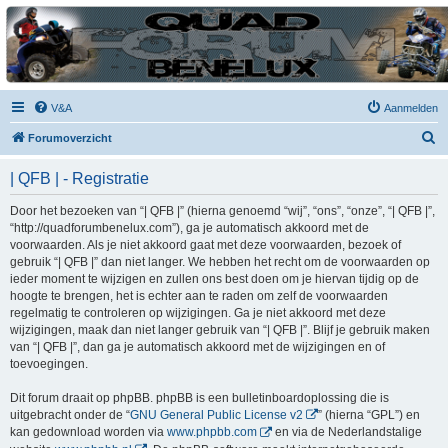
| QFB |
Hét quadforum van de Benelux
V&A
Aanmelden
Z
Forumoverzicht
o
| QFB | - Registratie
e
k
Door het bezoeken van “| QFB |” (hierna genoemd “wij”, “ons”, “onze”, “| QFB |”,
“http://quadforumbenelux.com”), ga je automatisch akkoord met de
voorwaarden. Als je niet akkoord gaat met deze voorwaarden, bezoek of
gebruik “| QFB |” dan niet langer. We hebben het recht om de voorwaarden op
ieder moment te wijzigen en zullen ons best doen om je hiervan tijdig op de
hoogte te brengen, het is echter aan te raden om zelf de voorwaarden
regelmatig te controleren op wijzigingen. Ga je niet akkoord met deze
wijzigingen, maak dan niet langer gebruik van “| QFB |”. Blijf je gebruik maken
van “| QFB |”, dan ga je automatisch akkoord met de wijzigingen en of
toevoegingen.
Dit forum draait op phpBB. phpBB is een bulletinboardoplossing die is
uitgebracht onder de “
GNU General Public License v2
” (hierna “GPL”) en
kan gedownload worden via
www.phpbb.com
en via de Nederlandstalige