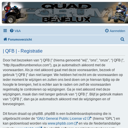
| QFB |
Hét quadforum van de Benelux
V&A
Aanmelden
Z
Forumoverzicht
o
| QFB | - Registratie
e
k
Door het bezoeken van “| QFB |” (hierna genoemd “wij”, “ons”, “onze”, “| QFB |”,
“http://quadforumbenelux.com”), ga je automatisch akkoord met de
voorwaarden. Als je niet akkoord gaat met deze voorwaarden, bezoek of
gebruik “| QFB |” dan niet langer. We hebben het recht om de voorwaarden op
ieder moment te wijzigen en zullen ons best doen om je hiervan tijdig op de
hoogte te brengen, het is echter aan te raden om zelf de voorwaarden
regelmatig te controleren op wijzigingen. Ga je niet akkoord met deze
wijzigingen, maak dan niet langer gebruik van “| QFB |”. Blijf je gebruik maken
van “| QFB |”, dan ga je automatisch akkoord met de wijzigingen en of
toevoegingen.
Dit forum draait op phpBB. phpBB is een bulletinboardoplossing die is
uitgebracht onder de “
GNU General Public License v2
” (hierna “GPL”) en
kan gedownload worden via
www.phpbb.com
en via de Nederlandstalige