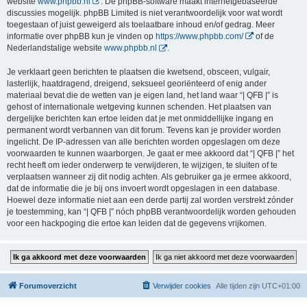
website
www.phpbb.nl
. De phpBB-software maakt internetgebaseerde
discussies mogelijk. phpBB Limited is niet verantwoordelijk voor wat wordt
toegestaan of juist geweigerd als toelaatbare inhoud en/of gedrag. Meer
informatie over phpBB kun je vinden op
https://www.phpbb.com/
of de
Nederlandstalige website
www.phpbb.nl
.
Je verklaart geen berichten te plaatsen die kwetsend, obsceen, vulgair,
lasterlijk, haatdragend, dreigend, seksueel georiënteerd of enig ander
materiaal bevat die de wetten van je eigen land, het land waar “| QFB |” is
gehost of internationale wetgeving kunnen schenden. Het plaatsen van
dergelijke berichten kan ertoe leiden dat je met onmiddellijke ingang en
permanent wordt verbannen van dit forum. Tevens kan je provider worden
ingelicht. De IP-adressen van alle berichten worden opgeslagen om deze
voorwaarden te kunnen waarborgen. Je gaat er mee akkoord dat “| QFB |” het
recht heeft om ieder onderwerp te verwijderen, te wijzigen, te sluiten of te
verplaatsen wanneer zij dit nodig achten. Als gebruiker ga je ermee akkoord,
dat de informatie die je bij ons invoert wordt opgeslagen in een database.
Hoewel deze informatie niet aan een derde partij zal worden verstrekt zónder
je toestemming, kan “| QFB |” nóch phpBB verantwoordelijk worden gehouden
voor een hackpoging die ertoe kan leiden dat de gegevens vrijkomen.
Forumoverzicht
Verwijder cookies
Alle tijden zijn
UTC+01:00