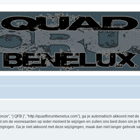
“onze”, “| QFB |”, “http://quadforumbenelux.com”), ga je automatisch akkoord met 
ht om de voorwaarden op ieder moment te wijzigen en zullen ons best doen om je hie
gingen. Ga je niet akkoord met deze wijzigingen, maak dan niet langer gebruik van “