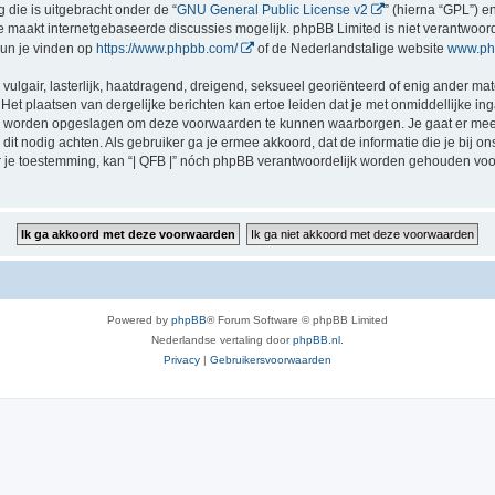
 die is uitgebracht onder de “
GNU General Public License v2
” (hierna “GPL”) 
 maakt internetgebaseerde discussies mogelijk. phpBB Limited is niet verantwoorde
kun je vinden op
https://www.phpbb.com/
of de Nederlandstalige website
www.ph
vulgair, lasterlijk, haatdragend, dreigend, seksueel georiënteerd of enig ander mate
 Het plaatsen van dergelijke berichten kan ertoe leiden dat je met onmiddellijke 
ten worden opgeslagen om deze voorwaarden te kunnen waarborgen. Je gaat er mee a
zij dit nodig achten. Als gebruiker ga je ermee akkoord, dat de informatie die je bi
der je toestemming, kan “| QFB |” nóch phpBB verantwoordelijk worden gehouden vo
Powered by
phpBB
® Forum Software © phpBB Limited
Nederlandse vertaling door
phpBB.nl
.
Privacy
|
Gebruikersvoorwaarden