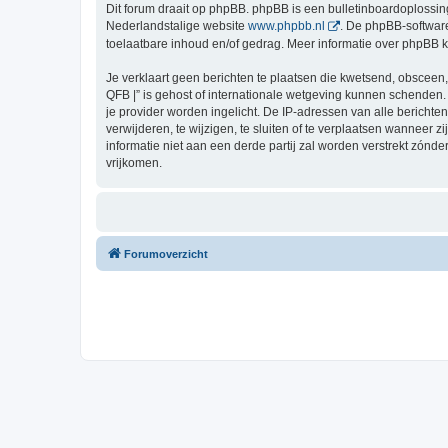
Dit forum draait op phpBB. phpBB is een bulletinboardoplossing
Nederlandstalige website
www.phpbb.nl
. De phpBB-software
toelaatbare inhoud en/of gedrag. Meer informatie over phpBB 
Je verklaart geen berichten te plaatsen die kwetsend, obsceen, 
QFB |” is gehost of internationale wetgeving kunnen schenden.
je provider worden ingelicht. De IP-adressen van alle berich
verwijderen, te wijzigen, te sluiten of te verplaatsen wanneer 
informatie niet aan een derde partij zal worden verstrekt zón
vrijkomen.
Forumoverzicht