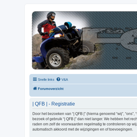
| QFB |
Hét quadforum van de Benelux
Snelle links
V&A
Forumoverzicht
| QFB | - Registratie
Door het bezoeken van “| QFB |” (hierna genoemd “wij”, “ons”, 
bezoek of gebruik “| QFB |” dan niet langer. We hebben het rec
raden om zelf de voorwaarden regelmatig te controleren op wijzi
automatisch akkoord met de wijzigingen en of toevoegingen.