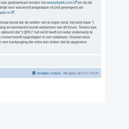
en kan gedownload worden via
www.phpbb.com
en via de
lijk voor wat wordt toegestaan of juist geweigerd als
pbb.nl
.
riaal bevat die de wetten van je eigen land, het land waar “|
ingang en permanent wordt verbannen van dit forum. Tevens kan
kkoord dat “| QFB |” het recht heeft om ieder onderwerp te
j ons invoert wordt opgeslagen in een database. Hoewel deze
or een hackpoging die ertoe kan leiden dat de gegevens
Verwijder cookies
Alle tijden zijn
UTC+01:00